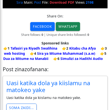
Sira
Main:
Post
File:
Download PDF
Views
2198
Share On:
FACEBOOK
WHATSAPP
Share follows:
0
| Unique share links followed:
0
Sponsored links
👉1
Tafasiri ya Riyadh Swalihina
👉2
Kitabu cha Afya
👉3
web hosting
👉4
Sira ya Mtume Muhammad (s.a.w)
👉5
Dua za Mitume na Manabii
👉6
Simulizi za Hadithi Audio
Post zinazofanana:
Uasi katika dola ya kiislamu na
matokeo yake
Uasi katika dola ya kiislamu na matokeo yake.
SOMA ZAIDI...