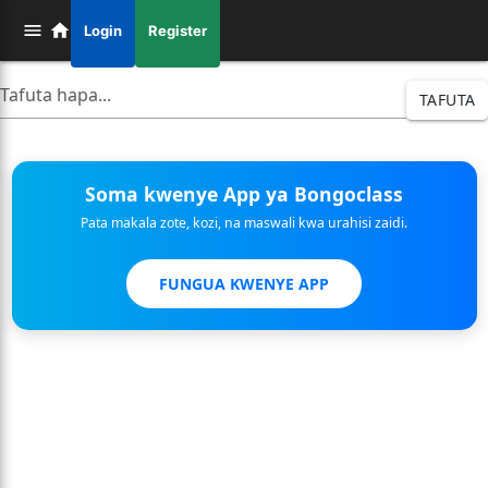
Login
Register
TAFUTA
Soma kwenye App ya Bongoclass
Pata makala zote, kozi, na maswali kwa urahisi zaidi.
FUNGUA KWENYE APP