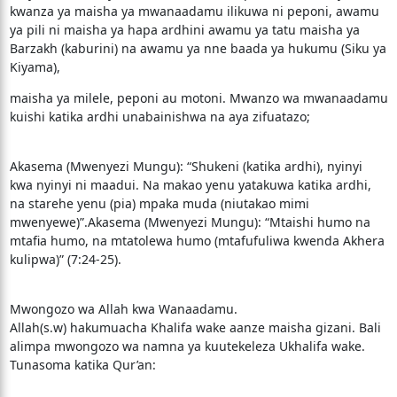
kwanza ya maisha ya mwanaadamu ilikuwa ni peponi, awamu
ya pili ni maisha ya hapa ardhini awamu ya tatu maisha ya
Barzakh (kaburini) na awamu ya nne baada ya hukumu (Siku ya
Kiyama),
maisha ya milele, peponi au motoni. Mwanzo wa mwanaadamu
kuishi katika ardhi unabainishwa na aya zifuatazo;
Akasema (Mwenyezi Mungu): “Shukeni (katika ardhi), nyinyi
kwa nyinyi ni maadui. Na makao yenu yatakuwa katika ardhi,
na starehe yenu (pia) mpaka muda (niutakao mimi
mwenyewe)”.Akasema (Mwenyezi Mungu): “Mtaishi humo na
mtafia humo, na mtatolewa humo (mtafufuliwa kwenda Akhera
kulipwa)” (7:24-25).
Mwongozo wa Allah kwa Wanaadamu.
Allah(s.w) hakumuacha Khalifa wake aanze maisha gizani. Bali
alimpa mwongozo wa namna ya kuutekeleza Ukhalifa wake.
Tunasoma katika Qur’an: