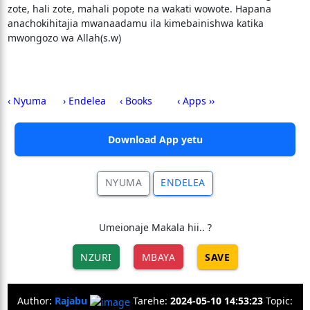
zote, hali zote, mahali popote na wakati wowote. Hapana
anachokihitajia mwanaadamu ila kimebainishwa katika
mwongozo wa Allah(s.w)
‹ Nyuma
› Endelea
‹ Books
‹ Apps ››
Download App yetu
NYUMA
ENDELEA
Umeionaje Makala hii.. ?
NZURI
MBAYA
SAVE
Author:
Rajabu
Tarehe:
2024-05-10 14:53:23
Topic: