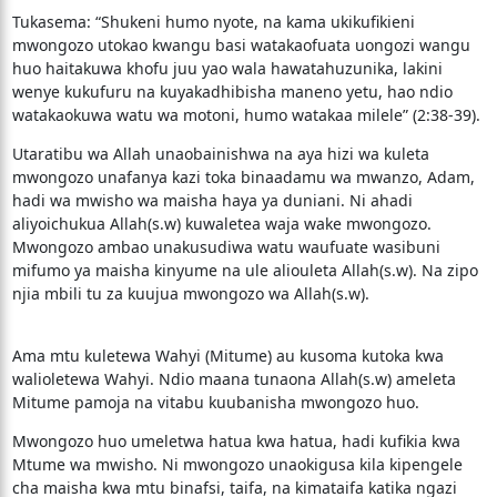
Tukasema: “Shukeni humo nyote, na kama ukikufikieni
mwongozo utokao kwangu basi watakaofuata uongozi wangu
huo haitakuwa khofu juu yao wala hawatahuzunika, lakini
wenye kukufuru na kuyakadhibisha maneno yetu, hao ndio
watakaokuwa watu wa motoni, humo watakaa milele” (2:38-39).
Utaratibu wa Allah unaobainishwa na aya hizi wa kuleta
mwongozo unafanya kazi toka binaadamu wa mwanzo, Adam,
hadi wa mwisho wa maisha haya ya duniani. Ni ahadi
aliyoichukua Allah(s.w) kuwaletea waja wake mwongozo.
Mwongozo ambao unakusudiwa watu waufuate wasibuni
mifumo ya maisha kinyume na ule aliouleta Allah(s.w). Na zipo
njia mbili tu za kuujua mwongozo wa Allah(s.w).
Ama mtu kuletewa Wahyi (Mitume) au kusoma kutoka kwa
walioletewa Wahyi. Ndio maana tunaona Allah(s.w) ameleta
Mitume pamoja na vitabu kuubanisha mwongozo huo.
Mwongozo huo umeletwa hatua kwa hatua, hadi kufikia kwa
Mtume wa mwisho. Ni mwongozo unaokigusa kila kipengele
cha maisha kwa mtu binafsi, taifa, na kimataifa katika ngazi