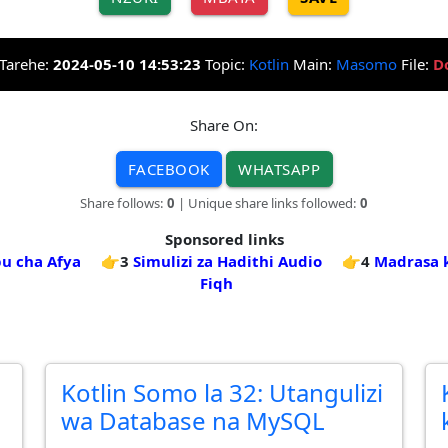
Tarehe:
2024-05-10 14:53:23
Topic:
Kotlin
Main:
Masomo
File:
D
Share On:
FACEBOOK
WHATSAPP
Share follows:
0
| Unique share links followed:
0
Sponsored links
bu cha Afya
👉3
Simulizi za Hadithi Audio
👉4
Madrasa 
Fiqh
Kotlin Somo la 32: Utangulizi
wa Database na MySQL