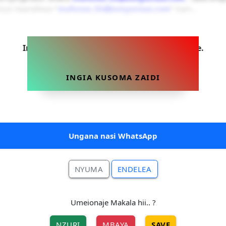
ivyo itaandikwa
“
mafunzo_55@bongoclass.com
”
kam...
Ingia sasa ili uweze kusoma makala hii yote.
INGIA KUSOMA ZAIDI
Ungana nasi WhatsApp
NYUMA
ENDELEA
Umeionaje Makala hii.. ?
NZURI
MBAYA
SAVE