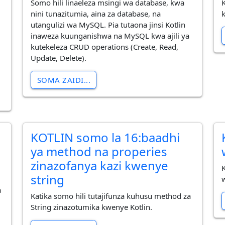
Somo hili linaeleza msingi wa database, kwa
nini tunazitumia, aina za database, na
utangulizi wa MySQL. Pia tutaona jinsi Kotlin
inaweza kuunganishwa na MySQL kwa ajili ya
kutekeleza CRUD operations (Create, Read,
Update, Delete).
SOMA ZAIDI...
KOTLIN somo la 16:baadhi
ya method na properies
zinazofanya kazi kwenye
string
a
Katika somo hili tutajifunza kuhusu method za
String zinazotumika kwenye Kotlin.