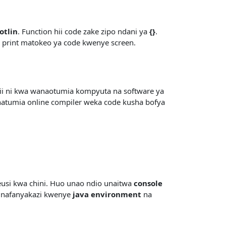
otlin
. Function hii code zake zipo ndani ya
{}
.
 print matokeo ya code kwenye screen.
i hii ni kwa wanaotumia kompyuta na software ya
natumia online compiler weka code kusha bofya
si kwa chini. Huo unao ndio unaitwa
console
inafanyakazi kwenye
java environment
na