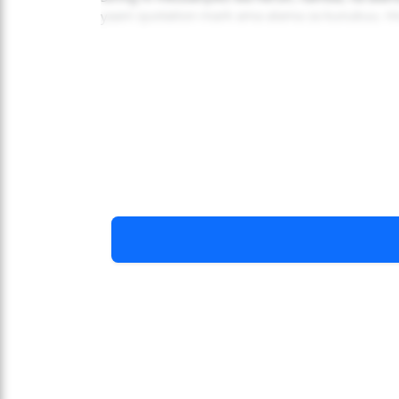
yaani quotation mark ama alama za kunukuu. H