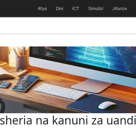
Afya
Dini
ICT
Simulizi
Jifunze
sheria na kanuni za uand