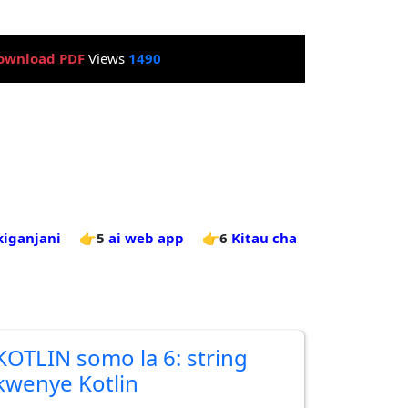
ownload PDF
Views
1490
kiganjani
👉5
ai web app
👉6
Kitau cha
KOTLIN somo la 6: string
kwenye Kotlin