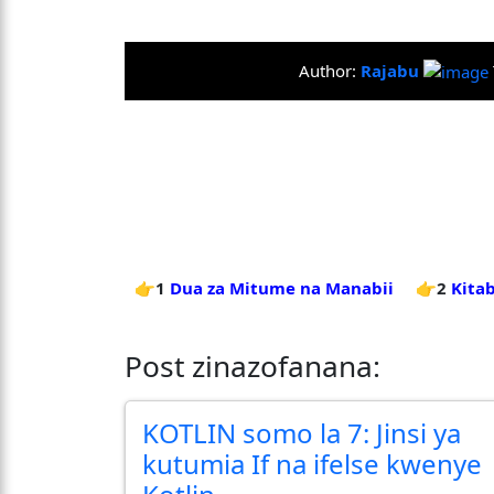
Author:
Rajabu
👉1
Dua za Mitume na Manabii
👉2
Kita
Post zinazofanana:
KOTLIN somo la 7: Jinsi ya
kutumia If na ifelse kwenye