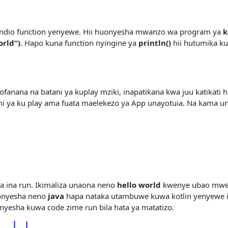
 ndio function yenyewe. Hii huonyesha mwanzo wa program ya
k
orld”)
. Hapo kuna function nyingine ya
println()
hii hutumika ku
iyofanana na batani ya kuplay mziki, inapatikana kwa juu katikat
ni ya ku play ama fuata maelekezo ya App unayotuia. Na kama u
a ina run. Ikimaliza unaona neno
hello world
kwenye ubao mweu
aonyesha neno
java
hapa nataka utambuwe kuwa kotlin yenyewe 
yesha kuwa code zime run bila hata ya matatizo.