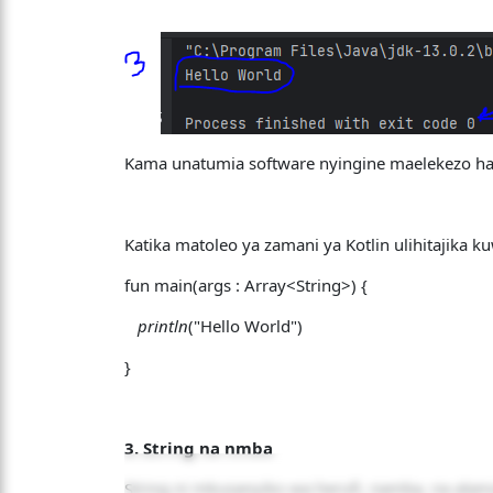
Kama unatumia software nyingine maelekezo ha
Katika matoleo ya zamani ya Kotlin ulihitajika
fun main(args : Array<String>) {
println
("Hello World")
}
3. String na nmba
String ni mkusanyiko wa herufi, namba, na ala