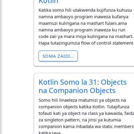
Kotlin
Katika somo hili utakwenda kujifunza kuhusu
namna ambavyo program inaweza kufanya
maamuzi kulingana na mashart fulani.ama
namna ambavyo program inaweza ku run
code zaii ya mara moja kulingana na mashart.
Hapa tutazingumzia flow of control statement
SOMA ZAIDI...
Kotlin Somo la 31: Objects
na Companion Objects
Somo hili linaeleza matumizi ya objects na
companion objects katika Kotlin. Tutajifunza
tofauti kati ya object na class ya kawaida, faid
za singleton pattern, na jinsi ya kutumia
companion kama mbadala wa static members
katika Java.