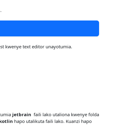
.
st kwenye text editor unayotumia.
tumia
jetbrain
faili lako utaliona kwenye folda
kotlin
hapo utalikuta faili lako. Kuanzi hapo