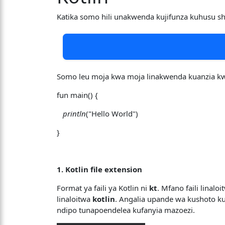
Katika somo hili unakwenda kujifunza kuhusu sher
Somo leu moja kwa moja linakwenda kuanzia k
fun main() {
println
("Hello World")
}
1. Kotlin file extension
Format ya faili ya Kotlin ni
kt
. Mfano faili linal
linaloitwa
kotlin
. Angalia upande wa kushoto 
ndipo tunapoendelea kufanyia mazoezi.