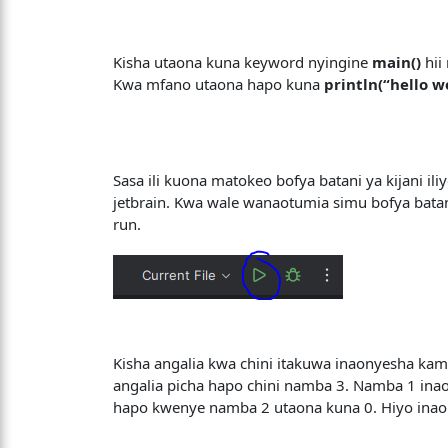
Kisha utaona kuna keyword nyingine
main()
hii
Kwa mfano utaona hapo kuna
println(“hello w
Sasa ili kuona matokeo bofya batani ya kijani il
jetbrain. Kwa wale wanaotumia simu bofya bata
run.
Kisha angalia kwa chini itakuwa inaonyesha kam
angalia picha hapo chini namba 3. Namba 1 in
hapo kwenye namba 2 utaona kuna 0. Hiyo inaon