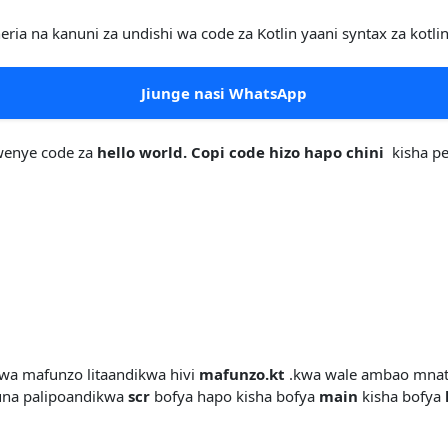
ia na kanuni za undishi wa code za Kotlin yaani syntax za kotlin
Jiunge nasi WhatsApp
wenye code za
hello world. Copi code hizo hapo chini
kisha pe
oitwa mafunzo litaandikwa hivi
mafunzo.kt
.kwa wale ambao mna
kuna palipoandikwa
scr
bofya hapo kisha bofya
main
kisha bofya