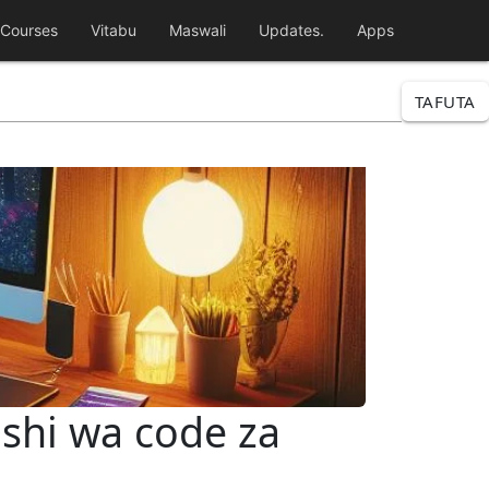
Courses
Vitabu
Maswali
Updates.
Apps
TAFUTA
ishi wa code za