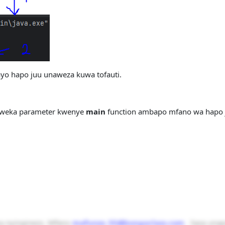
yo hapo juu unaweza kuwa tofauti.
 kuweka parameter kwenye
main
function ambapo mfano wa hapo j
ma nyinginezo. Mfano
mafunzo_55@bongoclass.com
. Sasa unap