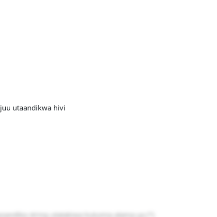
uu utaandikwa hivi
oandika string utatakiwa kutumia alama ya (
“
)