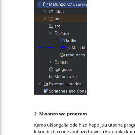
2. Mwanzo wa program
Kama ukiangalia ode hizo hapo juu utaona pro
kikundi cha code ambazo huweza kutumika kufany