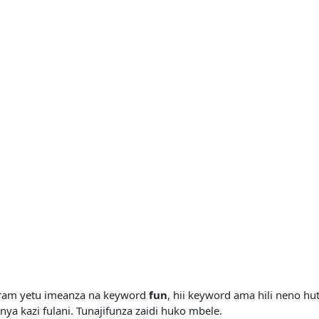
gram yetu imeanza na keyword
fun
, hii keyword ama hili neno h
a kazi fulani. Tunajifunza zaidi huko mbele.