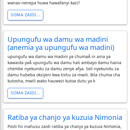
wanao nenepa huwa hawafanyi kazi?
SOMA ZAIDI...
Upungufu wa damu wa madini
(anemia ya upungufu wa madini)
upungufu wa damu wa madini ya chumaÂ ni aina ya
kawaida yaÂ upungufu wa damu hali ambayo damu haina
chembe nyekundu za damu zenye afya. Seli nyekundu za
damu hubeba oksijeni kwa tishu za mwili. Bila chuma cha
kutosha, mwili wako hauwezi kutoa dutu ya k
SOMA ZAIDI...
Ratiba ya chanjo ya kuzuia Nimonia
Posti hii inahusu zaidi ratiba ya chanjo ya kuzuia Nimonia,