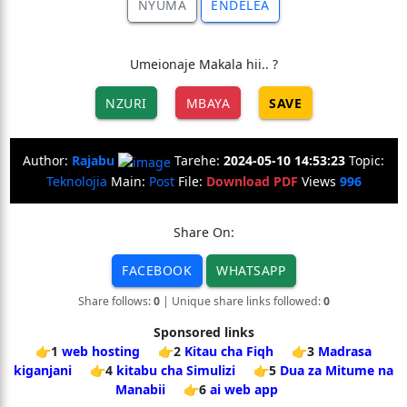
NYUMA
ENDELEA
Umeionaje Makala hii.. ?
NZURI
MBAYA
SAVE
Author:
Rajabu
Tarehe:
2024-05-10 14:53:23
Topic:
Teknolojia
Main:
Post
File:
Download PDF
Views
996
Share On:
FACEBOOK
WHATSAPP
Share follows:
0
| Unique share links followed:
0
Sponsored links
👉1
web hosting
👉2
Kitau cha Fiqh
👉3
Madrasa
kiganjani
👉4
kitabu cha Simulizi
👉5
Dua za Mitume na
Manabii
👉6
ai web app