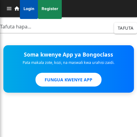
Login
Register
TAFUTA
Soma kwenye App ya Bongoclass
Pata makala zote, kozi, na maswali kwa urahisi zaidi.
FUNGUA KWENYE APP