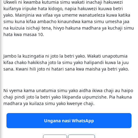
Ukweli ni kwamba kutumia simu wakati inachaji hakuwezi
kuifanya iripuke hata kidogo, napia hakuwezi kuuwa betri
yako. Mainjinia wa vifaa vya umeme wanatueleza kuwa katika
simu kuna kifaa ambacho kinaundwa kama simu umesha jaa
na kuizuia isichaji tena, hivyo hakuna madhara ya kuchaji simu
hata kwa masaa 10.
Jambo la kuzingatia ni joto la betri yako. Wakati unapotumia
kifaa chako hakikisha joto la simu yako halipandi kuwa la juu
sana. Kwani hili joto ni hatari sana kwa maisha ya betri yako.
Ni vyema kama unatumia simu yako aidha ikiwa chaji au haipo
chaji pindi joto la betri yako likipanda uipumzishe. Pia hakuna
madhara ya kuilaza simu yako kwenye chaji.
Ungana nasi WhatsApp