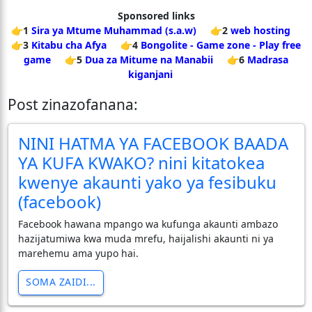
Sponsored links
👉1
Sira ya Mtume Muhammad (s.a.w)
👉2
web hosting
👉3
Kitabu cha Afya
👉4
Bongolite - Game zone - Play free
game
👉5
Dua za Mitume na Manabii
👉6
Madrasa
kiganjani
Post zinazofanana:
NINI HATMA YA FACEBOOK BAADA
YA KUFA KWAKO? nini kitatokea
kwenye akaunti yako ya fesibuku
(facebook)
Facebook hawana mpango wa kufunga akaunti ambazo
hazijatumiwa kwa muda mrefu, haijalishi akaunti ni ya
marehemu ama yupo hai.
SOMA ZAIDI...