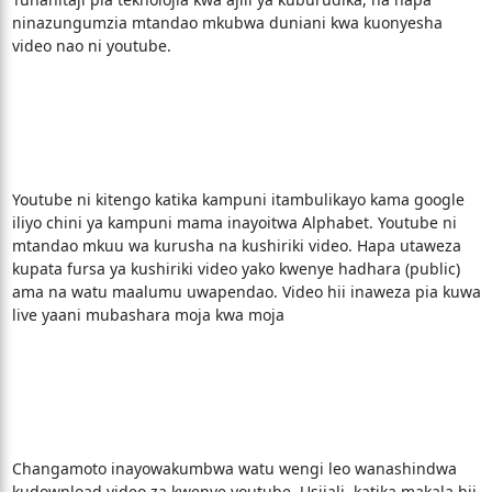
ninazungumzia mtandao mkubwa duniani kwa kuonyesha
video nao ni youtube.
Youtube ni kitengo katika kampuni itambulikayo kama google
iliyo chini ya kampuni mama inayoitwa Alphabet. Youtube ni
mtandao mkuu wa kurusha na kushiriki video. Hapa utaweza
kupata fursa ya kushiriki video yako kwenye hadhara (public)
ama na watu maalumu uwapendao. Video hii inaweza pia kuwa
live yaani mubashara moja kwa moja
Changamoto inayowakumbwa watu wengi leo wanashindwa
kudownload video za kwenye youtube. Usijali, katika makala hii