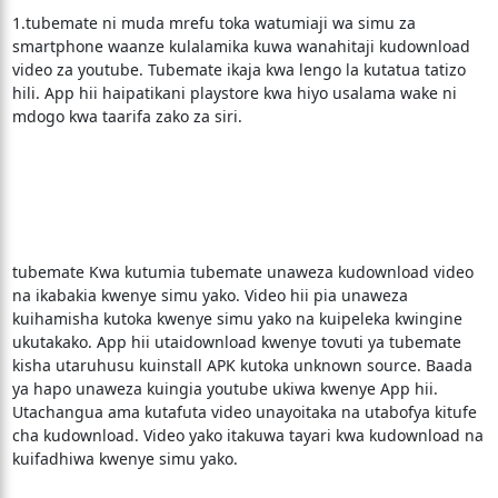
1.tubemate ni muda mrefu toka watumiaji wa simu za
smartphone waanze kulalamika kuwa wanahitaji kudownload
video za youtube. Tubemate ikaja kwa lengo la kutatua tatizo
hili. App hii haipatikani playstore kwa hiyo usalama wake ni
mdogo kwa taarifa zako za siri.
tubemate Kwa kutumia tubemate unaweza kudownload video
na ikabakia kwenye simu yako. Video hii pia unaweza
kuihamisha kutoka kwenye simu yako na kuipeleka kwingine
ukutakako. App hii utaidownload kwenye tovuti ya tubemate
kisha utaruhusu kuinstall APK kutoka unknown source. Baada
ya hapo unaweza kuingia youtube ukiwa kwenye App hii.
Utachangua ama kutafuta video unayoitaka na utabofya kitufe
cha kudownload. Video yako itakuwa tayari kwa kudownload na
kuifadhiwa kwenye simu yako.