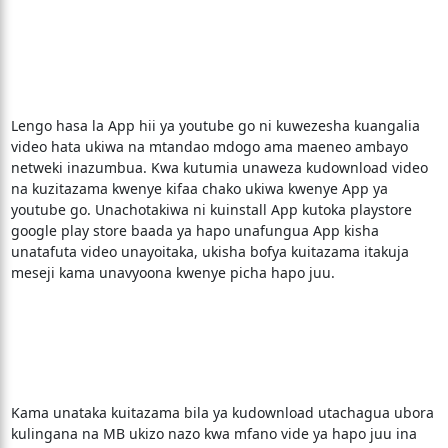
Lengo hasa la App hii ya youtube go ni kuwezesha kuangalia
video hata ukiwa na mtandao mdogo ama maeneo ambayo
netweki inazumbua. Kwa kutumia unaweza kudownload video
na kuzitazama kwenye kifaa chako ukiwa kwenye App ya
youtube go. Unachotakiwa ni kuinstall App kutoka playstore
google play store baada ya hapo unafungua App kisha
unatafuta video unayoitaka, ukisha bofya kuitazama itakuja
meseji kama unavyoona kwenye picha hapo juu.
Kama unataka kuitazama bila ya kudownload utachagua ubora
kulingana na MB ukizo nazo kwa mfano vide ya hapo juu ina