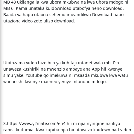
MB 48 ukiiangalia kwa ubora mkubwa na kwa ubora mdogo ni
MB 6. Kama unataka kuidownload utabofya neno download.
Baada ya hapo utaona sehemu imeandikwa Download hapo
utaziona video zote ulizo download.
Utatazama video hizo bila ya kuhitaji intanet wala mb. Pia
unaweza kushiriki na mwenzio ambaye ana App hii kwenye
simu yake. Youtube go imekuwa ni msaada mkubwa kwa watu
wanaoishi kwenye maeneo yemye mtandao mdogo.
3.https://www.y2mate.com/en4 hii ni njia nyingine na iliyo
rahisi kuitumia. Kwa kupitia njia hii utaweza kuidownload video