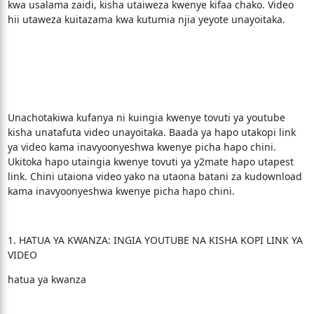
kwa usalama zaidi, kisha utaiweza kwenye kifaa chako. Video
hii utaweza kuitazama kwa kutumia njia yeyote unayoitaka.
Unachotakiwa kufanya ni kuingia kwenye tovuti ya youtube
kisha unatafuta video unayoitaka. Baada ya hapo utakopi link
ya video kama inavyoonyeshwa kwenye picha hapo chini.
Ukitoka hapo utaingia kwenye tovuti ya y2mate hapo utapest
link. Chini utaiona video yako na utaona batani za kudownload
kama inavyoonyeshwa kwenye picha hapo chini.
1. HATUA YA KWANZA: INGIA YOUTUBE NA KISHA KOPI LINK YA
VIDEO
hatua ya kwanza