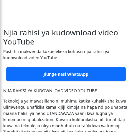
Njia rahisi ya kudownload video
YouTube
Posti hii inakwenda kukuelekeza kuhusu njia rahisi ya
kudownload video YouTube
Jiunge nasi WhatsApp
NJIA RAHISI YA KUDOWNLOAD VIDEO YOUTUBE
Teknolojia ya mawasiliano ni muhimu katika kuhakikisha kuwa
ulimwengu unafikika kama kijiji kimoja na hapa ndipo unapata
maana halisi ya neno UTANDAWAZA yaani kwa lugha ya
kimombo ni globalization. Kuweza kulifanikisha hili tunahitaji
kuwa na teknolojia uliyo madhubuti na rafiki kwa watumiaji.
Tunahitaji pia teknolojia kwa ajili ya kuburudika, na hapa