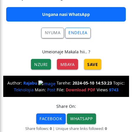
Ungana nasi WhatsApp
NYUMA
ENDELEA
Umeionaje Makala hii.. ?
NZURI
MBAYA
SAVE
Author:
Rajabu
Tarehe:
2024-05-10 14:53:23
Topic:
Teknolojia
Main:
Post
File:
Download PDF
Views
9743
Share On:
FACEBOOK
WHATSAPP
Share follows:
0
| Unique share links followed:
0