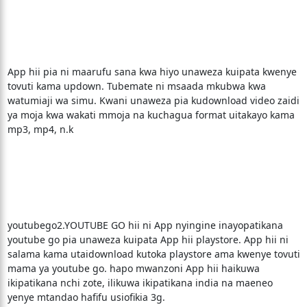
App hii pia ni maarufu sana kwa hiyo unaweza kuipata kwenye
tovuti kama updown. Tubemate ni msaada mkubwa kwa
watumiaji wa simu. Kwani unaweza pia kudownload video zaidi
ya moja kwa wakati mmoja na kuchagua format uitakayo kama
mp3, mp4, n.k
youtubego2.YOUTUBE GO hii ni App nyingine inayopatikana
youtube go pia unaweza kuipata App hii playstore. App hii ni
salama kama utaidownload kutoka playstore ama kwenye tovuti
mama ya youtube go. hapo mwanzoni App hii haikuwa
ikipatikana nchi zote, ilikuwa ikipatikana india na maeneo
yenye mtandao hafifu usiofikia 3g.