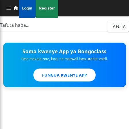
Login
Register
TAFUTA
Soma kwenye App ya Bongoclass
Pata makala zote, kozi, na maswali kwa urahisi zaidi.
FUNGUA KWENYE APP