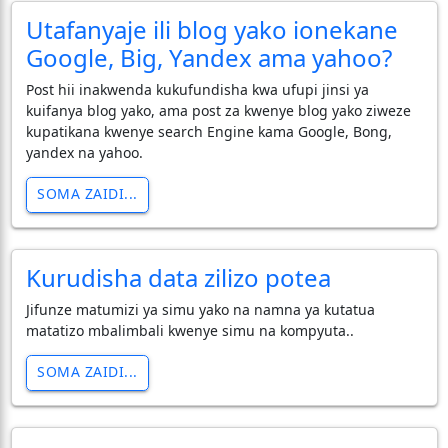
Utafanyaje ili blog yako ionekane
Google, Big, Yandex ama yahoo?
Post hii inakwenda kukufundisha kwa ufupi jinsi ya
kuifanya blog yako, ama post za kwenye blog yako ziweze
kupatikana kwenye search Engine kama Google, Bong,
yandex na yahoo.
SOMA ZAIDI...
Kurudisha data zilizo potea
Jifunze matumizi ya simu yako na namna ya kutatua
matatizo mbalimbali kwenye simu na kompyuta..
SOMA ZAIDI...