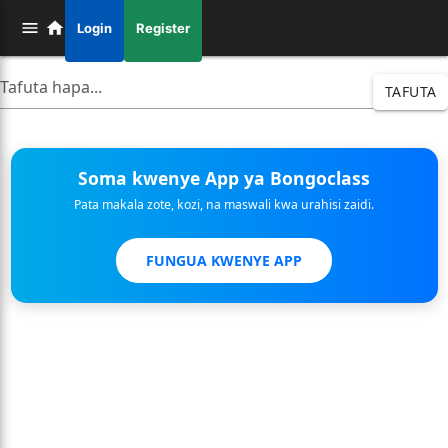
Login
Register
TAFUTA
Soma kwenye App ya Bongoclass
Pata makala zote, kozi, na maswali kwa urahisi zaidi.
FUNGUA KWENYE APP