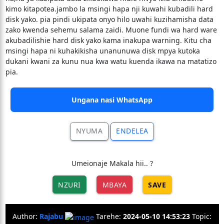
kimo kitapotea.jambo la msingi hapa nji kuwahi kubadili hard
disk yako. pia pindi ukipata onyo hilo uwahi kuzihamisha data
zako kwenda sehemu salama zaidi. Muone fundi wa hard ware
akubadilishie hard disk yako kama inakupa warning. Kitu cha
msingi hapa ni kuhakikisha unanunuwa disk mpya kutoka
dukani kwani za kunu nua kwa watu kuenda ikawa na matatizo
pia.
Ungana nasi WhatsApp
NYUMA
ENDELEA
Umeionaje Makala hii.. ?
NZURI
MBAYA
SAVE
Author:
Rajabu
Tarehe:
2024-05-10 14:53:23
Topic: