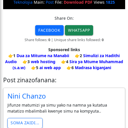
Teknolojia
Main:
Post
File:
Download PDF
Views
1825
Share On:
FACEBOOK
WHATSAPP
Share follows:
0
| Unique share links followed:
0
Sponsored links
👉1
Dua za Mitume na Manabii
👉2
Simulizi za Hadithi
Audio
👉3
web hosting
👉4
Sira ya Mtume Muhammad
(s.a.w)
👉5
ai web app
👉6
Madrasa kiganjani
Post zinazofanana:
Nini Chanzo
Jifunze matumizi ya simu yako na namna ya kutatua
matatizo mbalimbali kwenye simu na kompyuta..
SOMA ZAIDI...