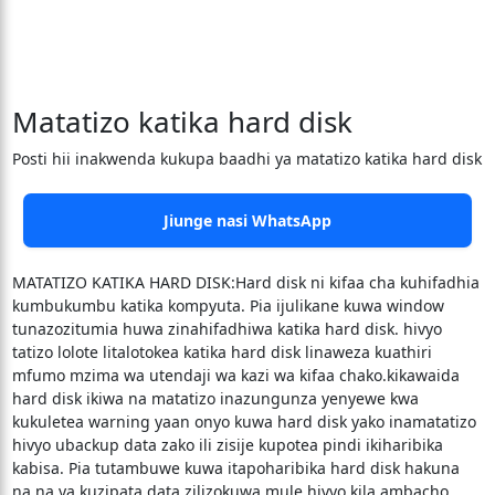
Matatizo katika hard disk
Posti hii inakwenda kukupa baadhi ya matatizo katika hard disk
Jiunge nasi WhatsApp
MATATIZO KATIKA HARD DISK:Hard disk ni kifaa cha kuhifadhia
kumbukumbu katika kompyuta. Pia ijulikane kuwa window
tunazozitumia huwa zinahifadhiwa katika hard disk. hivyo
tatizo lolote litalotokea katika hard disk linaweza kuathiri
mfumo mzima wa utendaji wa kazi wa kifaa chako.kikawaida
hard disk ikiwa na matatizo inazungunza yenyewe kwa
kukuletea warning yaan onyo kuwa hard disk yako inamatatizo
hivyo ubackup data zako ili zisije kupotea pindi ikiharibika
kabisa. Pia tutambuwe kuwa itapoharibika hard disk hakuna
na,na ya kuzipata data zilizokuwa mule hivyo kila ambacho