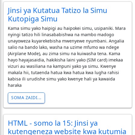
Jinsi ya Kutatua Tatizo la Simu
Kutopiga Simu
Kama simu yako haipigi au haipokei simu, usipaniki. Mara
nyingi tatizo hili linasababishwa na mambo madogo
unayoweza kuyarekebisha mwenyewe nyumbani. Angalia
salio na bando lako, washa na uzime mfumo wa ndege
(Airplane Mode), au zima simu na kuiwasha tena. Kama
hayo hayajasaidia, hakikisha laini yako (SIM card) imekaa
vizuri au wasiliana na kampuni yako ya simu. Kwenye
makala hii, tutaenda hatua kwa hatua kwa lugha rahisi
kabisa ili urudishe simu yako kwenye hali ya kawaida
haraka
SOMA ZAIDI...
HTML - somo la 15: Jinsi ya
kutengeneza website kwa kutumia