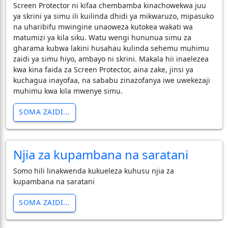
Screen Protector ni kifaa chembamba kinachowekwa juu
ya skrini ya simu ili kuilinda dhidi ya mikwaruzo, mipasuko
na uharibifu mwingine unaoweza kutokea wakati wa
matumizi ya kila siku. Watu wengi hununua simu za
gharama kubwa lakini husahau kulinda sehemu muhimu
zaidi ya simu hiyo, ambayo ni skrini. Makala hii inaelezea
kwa kina faida za Screen Protector, aina zake, jinsi ya
kuchagua inayofaa, na sababu zinazofanya iwe uwekezaji
muhimu kwa kila mwenye simu.
SOMA ZAIDI...
Njia za kupambana na saratani
Somo hili linakwenda kukueleza kuhusu njia za
kupambana na saratani
SOMA ZAIDI...