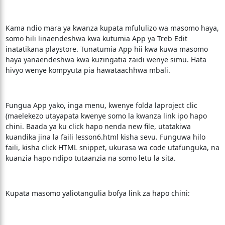
Kama ndio mara ya kwanza kupata mfululizo wa masomo haya,
somo hili linaendeshwa kwa kutumia App ya Treb Edit
inatatikana playstore. Tunatumia App hii kwa kuwa masomo
haya yanaendeshwa kwa kuzingatia zaidi wenye simu. Hata
hivyo wenye kompyuta pia hawataachhwa mbali.
Fungua App yako, inga menu, kwenye folda laproject clic
(maelekezo utayapata kwenye somo la kwanza link ipo hapo
chini. Baada ya ku click hapo nenda new file, utatakiwa
kuandika jina la faili lesson6.html kisha sevu. Funguwa hilo
faili, kisha click HTML snippet, ukurasa wa code utafunguka, na
kuanzia hapo ndipo tutaanzia na somo letu la sita.
Kupata masomo yaliotangulia bofya link za hapo chini: