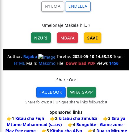
NYUMA
ENDELEA
Umeionaje Makala hii.. ?
NZURI
MBAYA
SAVE
Author:
Rajabu
Tarehe:
2024-05-10 14:53:23
Topic:
HTML
Main:
Masomo
File:
Download PDF
Views
1456
Share On:
FACEBOOK
WHATSAPP
Share follows:
0
| Unique share links followed:
0
Sponsored links
👉1
Kitau cha Fiqh
👉2
kitabu cha Simulizi
👉3
Sira ya
Mtume Muhammad (s.a.w)
👉4
Bongolite - Game zone -
Play free game
👉5
Kitabu cha Afya
👉6
Dua za Mitume