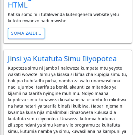
HTML
Katika somo hili tutakwenda kutengeneza website yetu
kutoka mwanzo hadi mwisho
SOMA ZAIDI...
Jinsi ya Kutafuta Simu Iliyopotea
Kupoteza simu ni jambo linaloweza kumpata mtu yeyote
wakati wowote. Simu ya kisasa si kifaa cha kupigia simu tu,
bali pia huhifadhi picha, namba za watu unaowasiliana
nao, ujumbe, taarifa za benki, akaunti za mitandao ya
kijamii na taarifa nyingine muhimu. Ndiyo maana
kupoteza simu kunaweza kusababisha usumbufu mkubwa
na hata hatari ya taarifa binafsi kuibiwa. Habari njema ni
kwamba kuna njia mbalimbali zinazoweza kukusaidia
kuitafuta simu iliyopotea. Unaweza kutumia huduma
zilizopo ndani ya simu kama vile programu za kuitafuta
simu, kutumia namba ya simu, kuwasiliana na kampuni ya