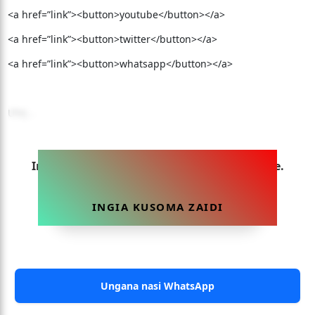
<a href=”link”><button>youtube</button></a>
<a href=”link”><button>twitter</button></a>
<a href=”link”><button>whatsapp</button></a>
Utaj...
Ingia sasa ili uweze kusoma makala hii yote.
INGIA KUSOMA ZAIDI
Ungana nasi WhatsApp