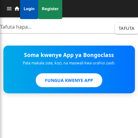
Login
Register
TAFUTA
Soma kwenye App ya Bongoclass
Pata makala zote, kozi, na maswali kwa urahisi zaidi.
FUNGUA KWENYE APP