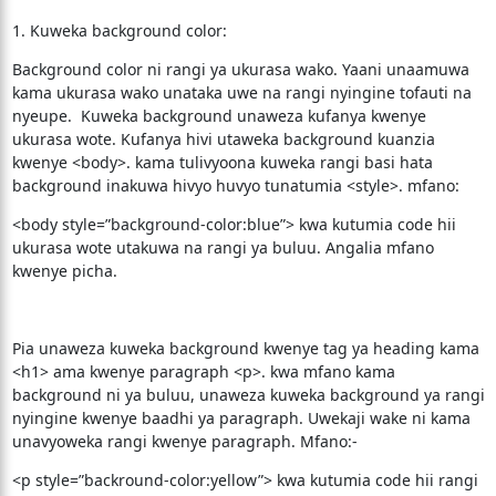
1. Kuweka background color:
Background color ni rangi ya ukurasa wako. Yaani unaamuwa
kama ukurasa wako unataka uwe na rangi nyingine tofauti na
nyeupe. Kuweka background unaweza kufanya kwenye
ukurasa wote. Kufanya hivi utaweka background kuanzia
kwenye <body>. kama tulivyoona kuweka rangi basi hata
background inakuwa hivyo huvyo tunatumia <style>. mfano:
<body style=”background-color:blue”> kwa kutumia code hii
ukurasa wote utakuwa na rangi ya buluu. Angalia mfano
kwenye picha.
Pia unaweza kuweka background kwenye tag ya heading kama
<h1> ama kwenye paragraph <p>. kwa mfano kama
background ni ya buluu, unaweza kuweka background ya rangi
nyingine kwenye baadhi ya paragraph. Uwekaji wake ni kama
unavyoweka rangi kwenye paragraph. Mfano:-
<p style=”backround-color:yellow”> kwa kutumia code hii rangi