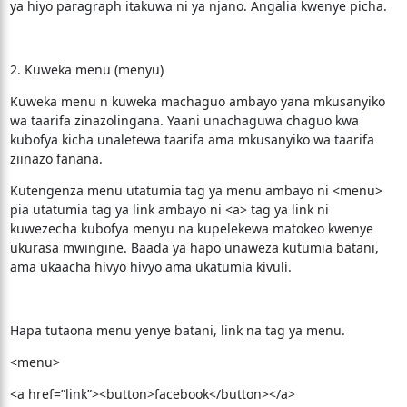
ya hiyo paragraph itakuwa ni ya njano. Angalia kwenye picha.
2. Kuweka menu (menyu)
Kuweka menu n kuweka machaguo ambayo yana mkusanyiko
wa taarifa zinazolingana. Yaani unachaguwa chaguo kwa
kubofya kicha unaletewa taarifa ama mkusanyiko wa taarifa
ziinazo fanana.
Kutengenza menu utatumia tag ya menu ambayo ni <menu>
pia utatumia tag ya link ambayo ni <a> tag ya link ni
kuwezecha kubofya menyu na kupelekewa matokeo kwenye
ukurasa mwingine. Baada ya hapo unaweza kutumia batani,
ama ukaacha hivyo hivyo ama ukatumia kivuli.
Hapa tutaona menu yenye batani, link na tag ya menu.
<menu>
<a href=”link”><button>facebook</button></a>