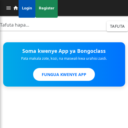
Login
Register
TAFUTA
Soma kwenye App ya Bongoclass
Pata makala zote, kozi, na maswali kwa urahisi zaidi.
FUNGUA KWENYE APP