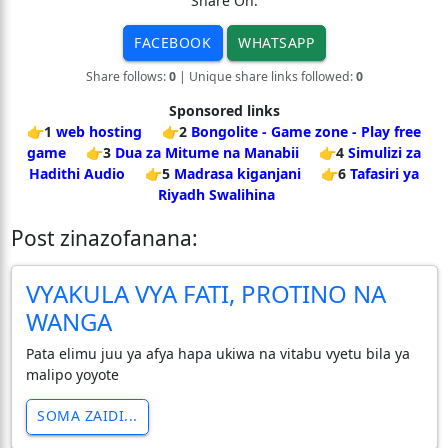
Share On:
FACEBOOK
WHATSAPP
Share follows:
0
| Unique share links followed:
0
Sponsored links
👉1
web hosting
👉2
Bongolite - Game zone - Play free
game
👉3
Dua za Mitume na Manabii
👉4
Simulizi za
Hadithi Audio
👉5
Madrasa kiganjani
👉6
Tafasiri ya
Riyadh Swalihina
Post zinazofanana:
VYAKULA VYA FATI, PROTINO NA
WANGA
Pata elimu juu ya afya hapa ukiwa na vitabu vyetu bila ya
malipo yoyote
SOMA ZAIDI...