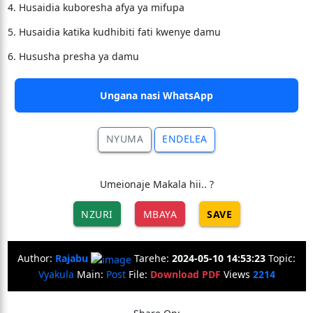
4. Husaidia kuboresha afya ya mifupa
5. Husaidia katika kudhibiti fati kwenye damu
6. Hususha presha ya damu
Ungana nasi WhatsApp
NYUMA
ENDELEA
Umeionaje Makala hii.. ?
NZURI
MBAYA
SAVE
Author:
Rajabu
Tarehe:
2024-05-10 14:53:23
Topic:
Vyakula
Main:
Post
File:
Download PDF
Views
2214