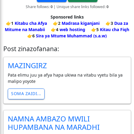
Share follows:
0
| Unique share links followed:
0
Sponsored links
👉1
Kitabu cha Afya
👉2
Madrasa kiganjani
👉3
Dua za
Mitume na Manabii
👉4
web hosting
👉5
Kitau cha Fiqh
👉6
Sira ya Mtume Muhammad (s.a.w)
Post zinazofanana:
MAZINGIRZ
Pata elimu juu ya afya hapa ukiwa na vitabu vyetu bila ya
malipo yoyote
SOMA ZAIDI...
NAMNA AMBAZO MWILI
HUPAMBANA NA MARADHI