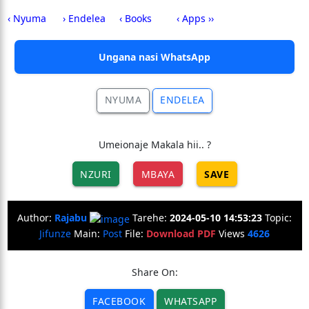
‹ Nyuma
› Endelea
‹ Books
‹ Apps ››
Ungana nasi WhatsApp
NYUMA
ENDELEA
Umeionaje Makala hii.. ?
NZURI
MBAYA
SAVE
Author:
Rajabu
Tarehe:
2024-05-10 14:53:23
Topic:
Jifunze
Main:
Post
File:
Download PDF
Views
4626
Share On:
FACEBOOK
WHATSAPP