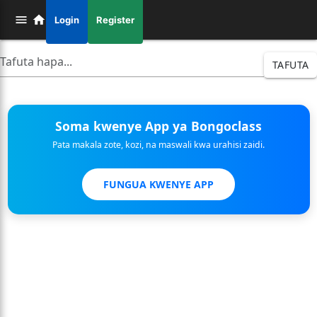
Login
Register
TAFUTA
Soma kwenye App ya Bongoclass
Pata makala zote, kozi, na maswali kwa urahisi zaidi.
FUNGUA KWENYE APP