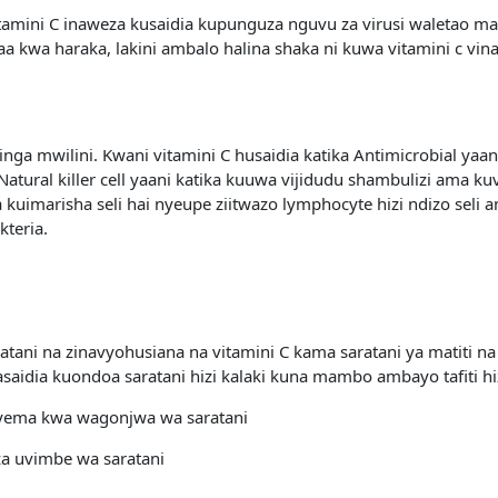
itamini C inaweza kusaidia kupunguza nguvu za virusi waletao maf
a kwa haraka, lakini ambalo halina shaka ni kuwa vitamini c v
ga mwilini. Kwani vitamini C husaidia katika Antimicrobial yaan
a Natural killer cell yaani katika kuuwa vijidudu shambulizi ama ku
kuimarisha seli hai nyeupe ziitwazo lymphocyte hizi ndizo seli 
kteria.
atani na zinavyohusiana na vitamini C kama saratani ya matiti na
asaidia kuondoa saratani hizi kalaki kuna mambo ambayo tafiti
 vyema kwa wagonjwa wa saratani
za uvimbe wa saratani