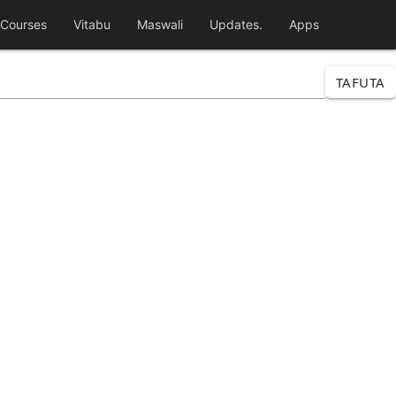
Courses
Vitabu
Maswali
Updates.
Apps
TAFUTA