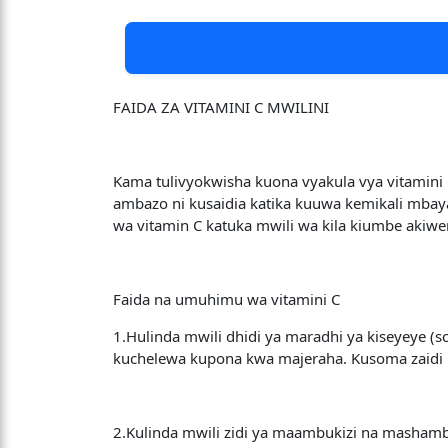
FAIDA ZA VITAMINI C MWILINI
Kama tulivyokwisha kuona vyakula vya vitamini 
ambazo ni kusaidia katika kuuwa kemikali mbay
wa vitamin C katuka mwili wa kila kiumbe aki
Faida na umuhimu wa vitamini C
1.Hulinda mwili dhidi ya maradhi ya kiseyeye 
kuchelewa kupona kwa majeraha. Kusoma zaidi k
2.Kulinda mwili zidi ya maambukizi na mashambu