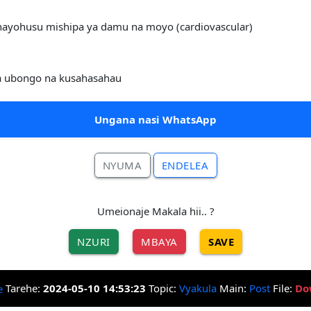
yanayohusu mishipa ya damu na moyo (cardiovascular)
 ya ubongo na kusahasahau
Ungana nasi WhatsApp
NYUMA
ENDELEA
Umeionaje Makala hii.. ?
NZURI
MBAYA
SAVE
Tarehe:
2024-05-10 14:53:23
Topic:
Vyakula
Main:
Post
File:
Do