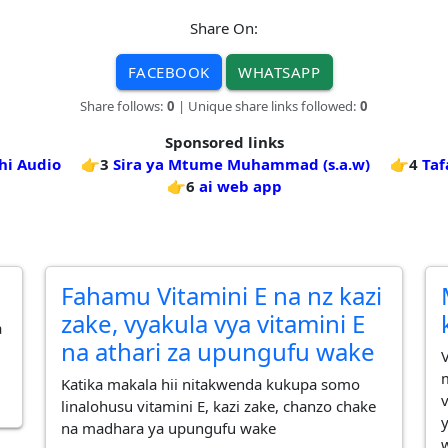
Share On:
FACEBOOK
WHATSAPP
Share follows:
0
| Unique share links followed:
0
Sponsored links
thi Audio
👉3
Sira ya Mtume Muhammad (s.a.w)
👉4
Taf
👉6
ai web app
Fahamu Vitamini E na nz kazi
zake, vyakula vya vitamini E
a
na athari za upungufu wake
Katika makala hii nitakwenda kukupa somo
linalohusu vitamini E, kazi zake, chanzo chake
na madhara ya upungufu wake