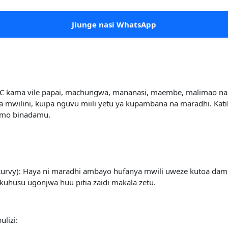
Jiunge nasi WhatsApp
C kama vile papai, machungwa, mananasi, maembe, malimao na nd
a mwilini, kuipa nguvu miili yetu ya kupambana na maradhi. Ka
wemo binadamu.
(scurvy): Haya ni maradhi ambayo hufanya mwili uweze kutoa dam
uhusu ugonjwa huu pitia zaidi makala zetu.
lizi: