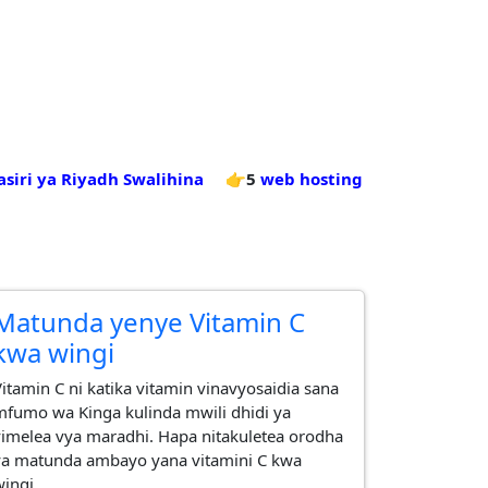
asiri ya Riyadh Swalihina
👉5
web hosting
Matunda yenye Vitamin C
kwa wingi
Vitamin C ni katika vitamin vinavyosaidia sana
mfumo wa Kinga kulinda mwili dhidi ya
vimelea vya maradhi. Hapa nitakuletea orodha
ya matunda ambayo yana vitamini C kwa
wingi.