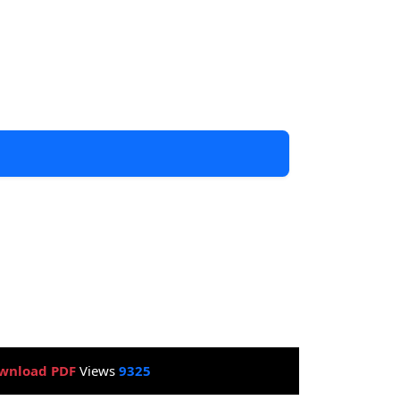
wnload PDF
Views
9325