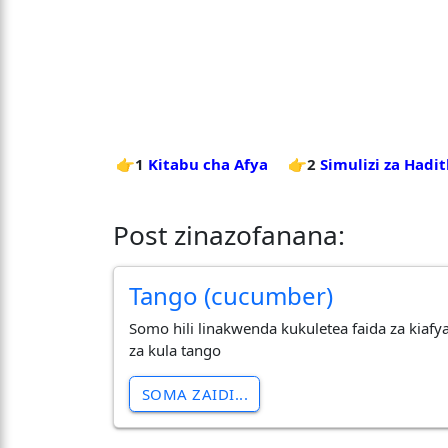
👉1
Kitabu cha Afya
👉2
Simulizi za Hadi
Post zinazofanana:
Tango (cucumber)
Somo hili linakwenda kukuletea faida za kiafy
za kula tango
SOMA ZAIDI...