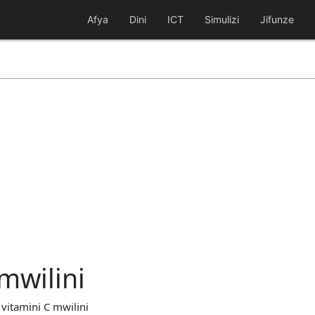
Afya
Dini
ICT
Simulizi
Jifunze
mwilini
vitamini C mwilini