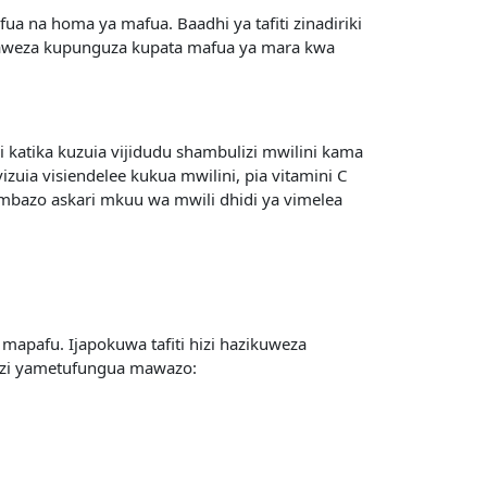
ua na homa ya mafua. Baadhi ya tafiti zinadiriki
inaweza kupunguza kupata mafua ya mara kwa
i katika kuzuia vijidudu shambulizi mwilini kama
vizuia visiendelee kukua mwilini, pia vitamini C
ambazo askari mkuu wa mwili dhidi ya vimelea
 mapafu. Ijapokuwa tafiti hizi hazikuweza
 hizi yametufungua mawazo: