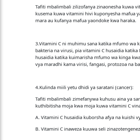
Tafiti mbalimbali zilizofanya zinaonesha kuwa v
kusema kuwa vitamini hivi kuponyesha mafua ya
mara au kufanya mafua yaondoke kwa haraka.
3.Vitamini C ni muhimu sana katika mfumo wa kin
bakteria na virusi, pia vitamini C husaidia katik
husaidia katika kuimarisha mfumo wa kinga kwa 
vya maradhi kama virisi, fangasi, protozoa na ba
4.Kulinda miili yetu dhidi ya saratani (cancer):
Tafiti mbalimbali zimefanywa kuhusu aina ya sar
kuthibitisha moja kwa moja kuwa vitamini C vin
A. Vitamini C husaidia kuborsha afya na kuishi
B. Vitamini C inaweza kuuwa seli zinazotengene