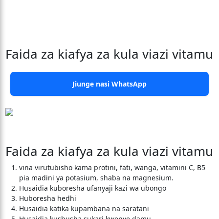
Faida za kiafya za kula viazi vitamu
Jiunge nasi WhatsApp
Faida za kiafya za kula viazi vitamu
vina virutubisho kama protini, fati, wanga, vitamini C, B5
pia madini ya potasium, shaba na magnesium.
Husaidia kuboresha ufanyaji kazi wa ubongo
Huboresha hedhi
Husaidia katika kupambana na saratani
Husaidia kushusha sukari kwenye damu