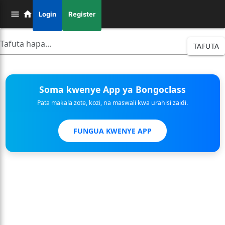
Login
Register
TAFUTA
Soma kwenye App ya Bongoclass
Pata makala zote, kozi, na maswali kwa urahisi zaidi.
FUNGUA KWENYE APP