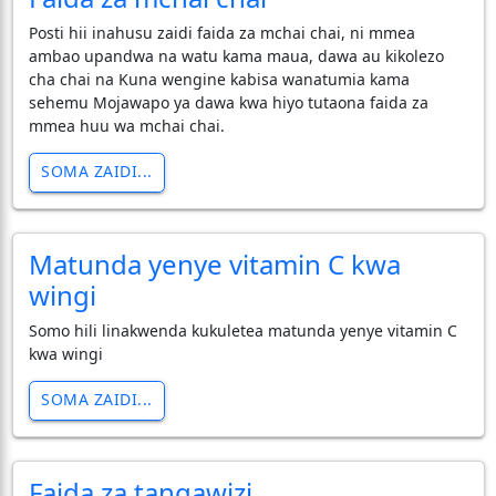
Posti hii inahusu zaidi faida za mchai chai, ni mmea
ambao upandwa na watu kama maua, dawa au kikolezo
cha chai na Kuna wengine kabisa wanatumia kama
sehemu Mojawapo ya dawa kwa hiyo tutaona faida za
mmea huu wa mchai chai.
SOMA ZAIDI...
Matunda yenye vitamin C kwa
wingi
Somo hili linakwenda kukuletea matunda yenye vitamin C
kwa wingi
SOMA ZAIDI...
Faida za tangawizi