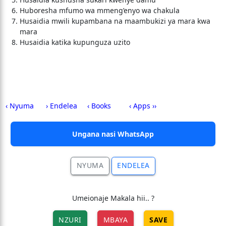
Huboresha mfumo wa mmeng’enyo wa chakula
Husaidia mwili kupambana na maambukizi ya mara kwa
mara
Husaidia katika kupunguza uzito
‹ Nyuma
› Endelea
‹ Books
‹ Apps ››
Ungana nasi WhatsApp
NYUMA
ENDELEA
Umeionaje Makala hii.. ?
NZURI
MBAYA
SAVE