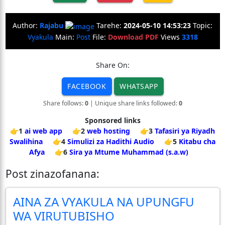
Author:
Rajabu
Tarehe:
2024-05-10 14:53:23
Topic:
Vyakula
Main:
Post
File:
Download PDF
Views
3318
Share On:
FACEBOOK
WHATSAPP
Share follows:
0
| Unique share links followed:
0
Sponsored links
👉1
ai web app
👉2
web hosting
👉3
Tafasiri ya Riyadh
Swalihina
👉4
Simulizi za Hadithi Audio
👉5
Kitabu cha
Afya
👉6
Sira ya Mtume Muhammad (s.a.w)
Post zinazofanana:
AINA ZA VYAKULA NA UPUNGFU
WA VIRUTUBISHO