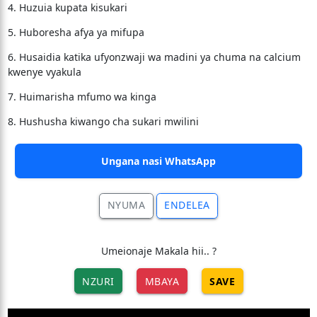
4. Huzuia kupata kisukari
5. Huboresha afya ya mifupa
6. Husaidia katika ufyonzwaji wa madini ya chuma na calcium
kwenye vyakula
7. Huimarisha mfumo wa kinga
8. Hushusha kiwango cha sukari mwilini
Ungana nasi WhatsApp
NYUMA
ENDELEA
Umeionaje Makala hii.. ?
NZURI
MBAYA
SAVE