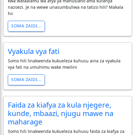
kwa wataalamu wa afya ya mahusiano ama kufanya
nazoezi. Je na wewe unasumbuliwa na tatizo hili? Makala
hii
SOMA ZAIDI...
Vyakula vya fati
Somo hili linakwenda kukueleza kuhusu aina za vyakula
vya fati na umuhimu wake mwilini
SOMA ZAIDI...
Faida za kiafya za kula njegere,
kunde, mbaazi, njugu mawe na
maharage
Somo hili linakwenda kukueleza kuhusu faida za kiafya za