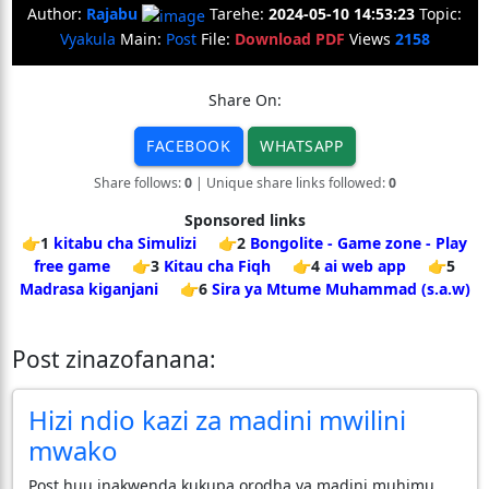
Author:
Rajabu
Tarehe:
2024-05-10 14:53:23
Topic:
Vyakula
Main:
Post
File:
Download PDF
Views
2158
Share On:
FACEBOOK
WHATSAPP
Share follows:
0
| Unique share links followed:
0
Sponsored links
👉1
kitabu cha Simulizi
👉2
Bongolite - Game zone - Play
free game
👉3
Kitau cha Fiqh
👉4
ai web app
👉5
Madrasa kiganjani
👉6
Sira ya Mtume Muhammad (s.a.w)
Post zinazofanana:
Hizi ndio kazi za madini mwilini
mwako
Post huu inakwenda kukupa orodha ya madini muhimu