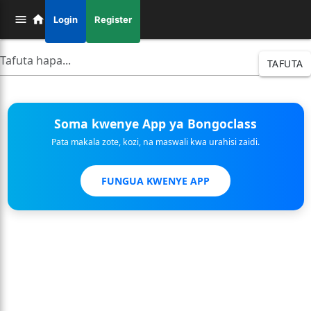
Login
Register
TAFUTA
Soma kwenye App ya Bongoclass
Pata makala zote, kozi, na maswali kwa urahisi zaidi.
FUNGUA KWENYE APP