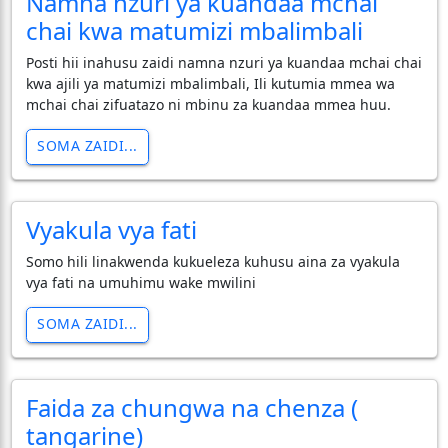
Namna nzuri ya kuandaa mchai
chai kwa matumizi mbalimbali
Posti hii inahusu zaidi namna nzuri ya kuandaa mchai chai
kwa ajili ya matumizi mbalimbali, Ili kutumia mmea wa
mchai chai zifuatazo ni mbinu za kuandaa mmea huu.
SOMA ZAIDI...
Vyakula vya fati
Somo hili linakwenda kukueleza kuhusu aina za vyakula
vya fati na umuhimu wake mwilini
SOMA ZAIDI...
Faida za chungwa na chenza (
tangarine)