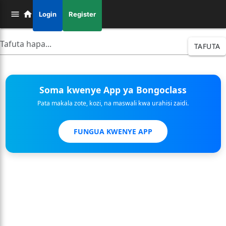
Login
Register
TAFUTA
Soma kwenye App ya Bongoclass
Pata makala zote, kozi, na maswali kwa urahisi zaidi.
FUNGUA KWENYE APP