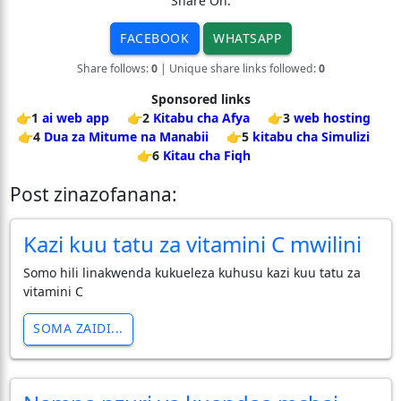
Share On:
FACEBOOK
WHATSAPP
Share follows:
0
| Unique share links followed:
0
Sponsored links
👉1
ai web app
👉2
Kitabu cha Afya
👉3
web hosting
👉4
Dua za Mitume na Manabii
👉5
kitabu cha Simulizi
👉6
Kitau cha Fiqh
Post zinazofanana:
Kazi kuu tatu za vitamini C mwilini
Somo hili linakwenda kukueleza kuhusu kazi kuu tatu za
vitamini C
SOMA ZAIDI...