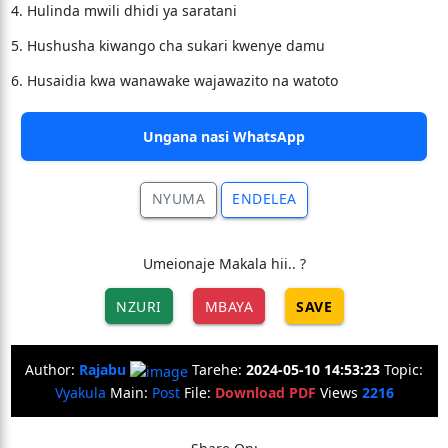
4. Hulinda mwili dhidi ya saratani
5. Hushusha kiwango cha sukari kwenye damu
6. Husaidia kwa wanawake wajawazito na watoto
Ungana nasi WhatsApp
NYUMA
ENDELEA
Umeionaje Makala hii.. ?
NZURI
MBAYA
SAVE
Author:
Rajabu
Tarehe:
2024-05-10 14:53:23
Topic:
Vyakula
Main:
Post
File:
Download PDF
Views
2216