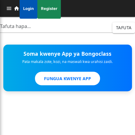
Login
Register
TAFUTA
Soma kwenye App ya Bongoclass
Pata makala zote, kozi, na maswali kwa urahisi zaidi.
FUNGUA KWENYE APP