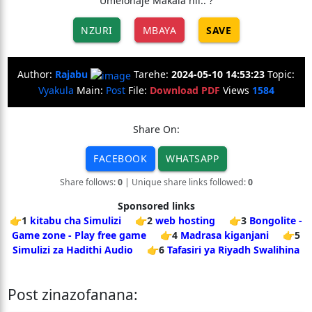
Umeionaje Makala hii.. ?
NZURI
MBAYA
SAVE
Author:
Rajabu
Tarehe:
2024-05-10 14:53:23
Topic:
Vyakula
Main:
Post
File:
Download PDF
Views
1584
Share On:
FACEBOOK
WHATSAPP
Share follows:
0
| Unique share links followed:
0
Sponsored links
👉1
kitabu cha Simulizi
👉2
web hosting
👉3
Bongolite -
Game zone - Play free game
👉4
Madrasa kiganjani
👉5
Simulizi za Hadithi Audio
👉6
Tafasiri ya Riyadh Swalihina
Post zinazofanana: