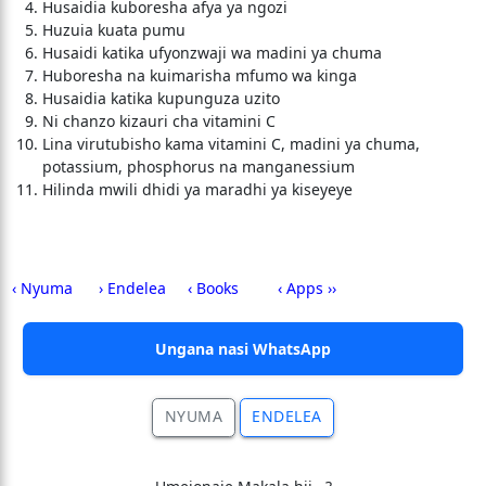
Husaidia kuboresha afya ya ngozi
Huzuia kuata pumu
Husaidi katika ufyonzwaji wa madini ya chuma
Huboresha na kuimarisha mfumo wa kinga
Husaidia katika kupunguza uzito
Ni chanzo kizauri cha vitamini C
Lina virutubisho kama vitamini C, madini ya chuma,
potassium, phosphorus na manganessium
Hilinda mwili dhidi ya maradhi ya kiseyeye
‹ Nyuma
› Endelea
‹ Books
‹ Apps ››
Ungana nasi WhatsApp
NYUMA
ENDELEA