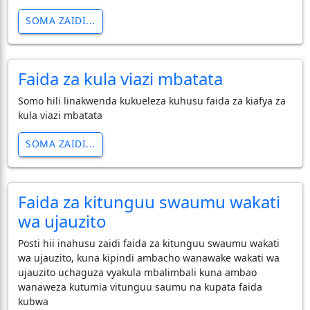
SOMA ZAIDI...
Faida za kula viazi mbatata
Somo hili linakwenda kukueleza kuhusu faida za kiafya za
kula viazi mbatata
SOMA ZAIDI...
Faida za kitunguu swaumu wakati
wa ujauzito
Posti hii inahusu zaidi faida za kitunguu swaumu wakati
wa ujauzito, kuna kipindi ambacho wanawake wakati wa
ujauzito uchaguza vyakula mbalimbali kuna ambao
wanaweza kutumia vitunguu saumu na kupata faida
kubwa