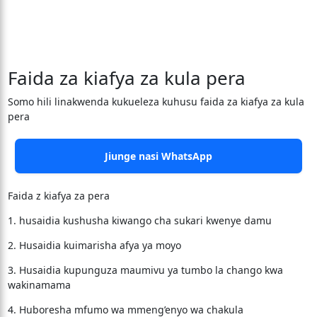
Faida za kiafya za kula pera
Somo hili linakwenda kukueleza kuhusu faida za kiafya za kula
pera
Jiunge nasi WhatsApp
Faida z kiafya za pera
1. husaidia kushusha kiwango cha sukari kwenye damu
2. Husaidia kuimarisha afya ya moyo
3. Husaidia kupunguza maumivu ya tumbo la chango kwa
wakinamama
4. Huboresha mfumo wa mmeng’enyo wa chakula