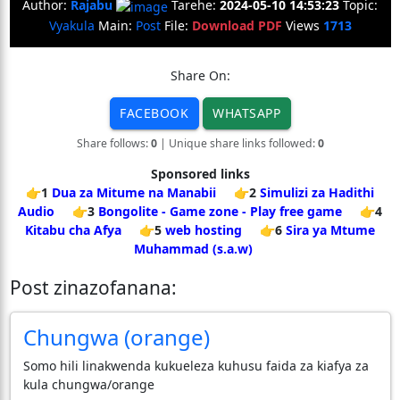
Author:
Rajabu
Tarehe:
2024-05-10 14:53:23
Topic:
Vyakula
Main:
Post
File:
Download PDF
Views
1713
Share On:
FACEBOOK
WHATSAPP
Share follows:
0
| Unique share links followed:
0
Sponsored links
👉1
Dua za Mitume na Manabii
👉2
Simulizi za Hadithi
Audio
👉3
Bongolite - Game zone - Play free game
👉4
Kitabu cha Afya
👉5
web hosting
👉6
Sira ya Mtume
Muhammad (s.a.w)
Post zinazofanana:
Chungwa (orange)
Somo hili linakwenda kukueleza kuhusu faida za kiafya za
kula chungwa/orange