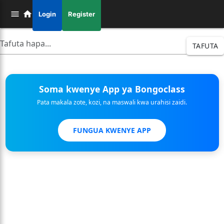
Login
Register
TAFUTA
Soma kwenye App ya Bongoclass
Pata makala zote, kozi, na maswali kwa urahisi zaidi.
FUNGUA KWENYE APP