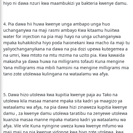
hiyo ni dawa nzuri kwa maambukizi ya bakteria kwenye damu.
4. Pia dawa hii huwa kwenye unga ambapo unga huo
uchanganywa na maji rasmi ambayo Kwa kitaamu huiitwa
water for injection na pia maji hayo na unga uchanganywa
mpaka kuhakikisha hiyo poda haionekani kwa macho ila maji tu
yaliyochanganyikana na dawa na pia dozi upewa kutegemea a
na umri, kwa mtoto na mtu mzima na uzito pia. Kwa kawaida
makasha ya dawa huwa na milligrams tofauti Kuna mengine
Yana milligrams mia mbili hamsini na mengine milligrams mia
tano zote utolewaa kulingana na wataalamu wa afya.
5. Dawa hizo utolewa kwa kupitia kwenye paja au Tako na
utolewa kila masaa manane mpaka sita kadri ya maagizo ya
wataalamu wa afya, na pia dawa hizi zinaweza kupitia kwenye
damu , za kwenye damu utolewa taratibu na zenyewe utolewa
kuanzia masaa manne mpaka matano kadri ya wataalamu wa
afya. Vile vile Kuna nyingine uweza kuwa kwenye mfumo wa
maji maji na pia kwenye vidonge kwa hiyo zote utolewa kwa