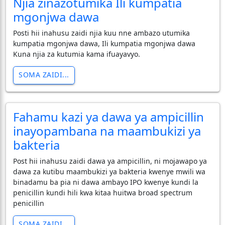
Njia zinazotumika Ili kumpatia
mgonjwa dawa
Posti hii inahusu zaidi njia kuu nne ambazo utumika
kumpatia mgonjwa dawa, Ili kumpatia mgonjwa dawa
Kuna njia za kutumia kama ifuayavyo.
SOMA ZAIDI...
Fahamu kazi ya dawa ya ampicillin
inayopambana na maambukizi ya
bakteria
Post hii inahusu zaidi dawa ya ampicillin, ni mojawapo ya
dawa za kutibu maambukizi ya bakteria kwenye mwili wa
binadamu ba pia ni dawa ambayo IPO kwenye kundi la
penicillin kundi hili kwa kitaa huitwa broad spectrum
penicillin
SOMA ZAIDI...