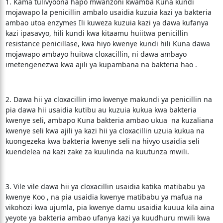
1. Kama tulivyoona hapo mwanzoni kwamba Kuna kundi
mojawapo la penicillin ambalo usaidia kuzuia kazi ya bakteria
ambao utoa enzymes Ili kuweza kuzuia kazi ya dawa kufanya
kazi ipasavyo, hili kundi kwa kitaamu huiitwa penicillin
resistance penicillase, kwa hiyo kwenye kundi hili Kuna dawa
mojawapo ambayo huitwa cloxacillin, ni dawa ambayo
imetengenezwa kwa ajili ya kupambana na bakteria hao .
2. Dawa hii ya cloxacillin imo kwenye makundi ya penicillin na
pia dawa hii usaidia kutibu au kuzuia kukua kwa bakteria
kwenye seli, ambapo Kuna bakteria ambao ukua na kuzaliana
kwenye seli kwa ajili ya kazi hii ya cloxacillin uzuia kukua na
kuongezeka kwa bakteria kwenye seli na hivyo usaidia seli
kuendelea na kazi zake za kuulinda na kuutunza mwili.
3. Vile vile dawa hii ya cloxacillin usaidia katika matibabu ya
kwenye Koo , na pia usaidia kwenye matibabu ya mafua na
vikohozi kwa ujumla, pia kwenye damu usaidia kuuua kila aina
yeyote ya bakteria ambao ufanya kazi ya kuudhuru mwili kwa