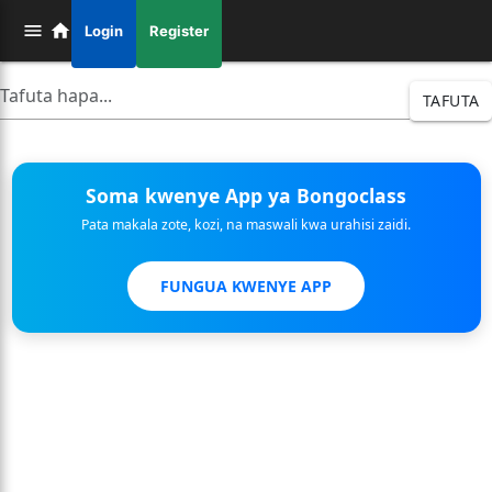
Login
Register
TAFUTA
Soma kwenye App ya Bongoclass
Pata makala zote, kozi, na maswali kwa urahisi zaidi.
FUNGUA KWENYE APP