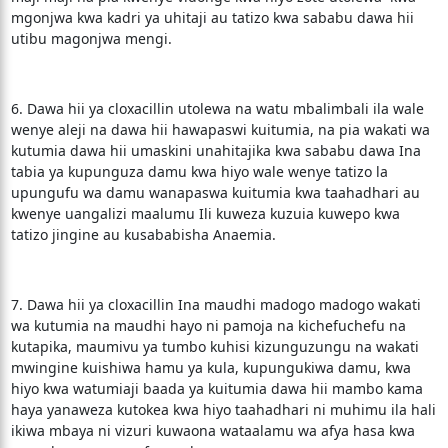
mgonjwa kwa kadri ya uhitaji au tatizo kwa sababu dawa hii
utibu magonjwa mengi.
6. Dawa hii ya cloxacillin utolewa na watu mbalimbali ila wale
wenye aleji na dawa hii hawapaswi kuitumia, na pia wakati wa
kutumia dawa hii umaskini unahitajika kwa sababu dawa Ina
tabia ya kupunguza damu kwa hiyo wale wenye tatizo la
upungufu wa damu wanapaswa kuitumia kwa taahadhari au
kwenye uangalizi maalumu Ili kuweza kuzuia kuwepo kwa
tatizo jingine au kusababisha Anaemia.
7. Dawa hii ya cloxacillin Ina maudhi madogo madogo wakati
wa kutumia na maudhi hayo ni pamoja na kichefuchefu na
kutapika, maumivu ya tumbo kuhisi kizunguzungu na wakati
mwingine kuishiwa hamu ya kula, kupungukiwa damu, kwa
hiyo kwa watumiaji baada ya kuitumia dawa hii mambo kama
haya yanaweza kutokea kwa hiyo taahadhari ni muhimu ila hali
ikiwa mbaya ni vizuri kuwaona wataalamu wa afya hasa kwa