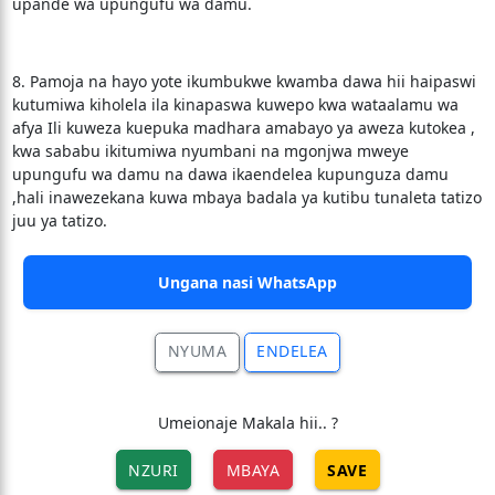
upande wa upungufu wa damu.
8. Pamoja na hayo yote ikumbukwe kwamba dawa hii haipaswi
kutumiwa kiholela ila kinapaswa kuwepo kwa wataalamu wa
afya Ili kuweza kuepuka madhara amabayo ya aweza kutokea ,
kwa sababu ikitumiwa nyumbani na mgonjwa mweye
upungufu wa damu na dawa ikaendelea kupunguza damu
,hali inawezekana kuwa mbaya badala ya kutibu tunaleta tatizo
juu ya tatizo.
Ungana nasi WhatsApp
NYUMA
ENDELEA
Umeionaje Makala hii.. ?
NZURI
MBAYA
SAVE