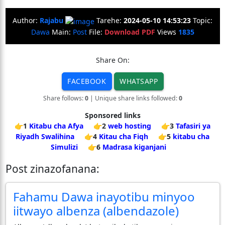
Author:
Rajabu
Tarehe:
2024-05-10 14:53:23
Topic:
Dawa
Main:
Post
File:
Download PDF
Views
1835
Share On:
FACEBOOK
WHATSAPP
Share follows:
0
| Unique share links followed:
0
Sponsored links
👉1
Kitabu cha Afya
👉2
web hosting
👉3
Tafasiri ya
Riyadh Swalihina
👉4
Kitau cha Fiqh
👉5
kitabu cha
Simulizi
👉6
Madrasa kiganjani
Post zinazofanana:
Fahamu Dawa inayotibu minyoo
iitwayo albenza (albendazole)