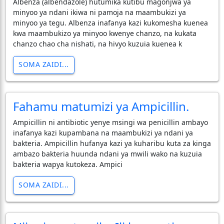
Albenza (albendazole) hutumika kutibu magonjwa ya
minyoo ya ndani ikiwa ni pamoja na maambukizi ya
minyoo ya tegu. Albenza inafanya kazi kukomesha kuenea
kwa maambukizo ya minyoo kwenye chanzo, na kukata
chanzo chao cha nishati, na hivyo kuzuia kuenea k
SOMA ZAIDI...
Fahamu matumizi ya Ampicillin.
Ampicillin ni antibiotic yenye msingi wa penicillin ambayo
inafanya kazi kupambana na maambukizi ya ndani ya
bakteria. Ampicillin hufanya kazi ya kuharibu kuta za kinga
ambazo bakteria huunda ndani ya mwili wako na kuzuia
bakteria wapya kutokeza. Ampici
SOMA ZAIDI...