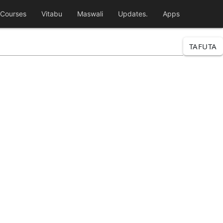
Courses
Vitabu
Maswali
Updates.
Apps
TAFUTA