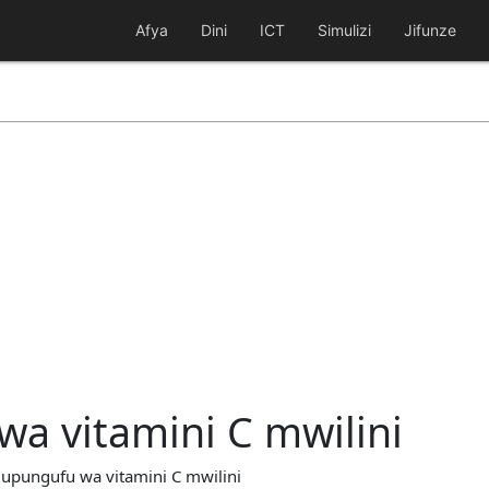
Afya
Dini
ICT
Simulizi
Jifunze
wa vitamini C mwilini
a upungufu wa vitamini C mwilini