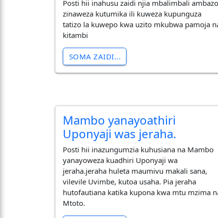
Posti hii inahusu zaidi njia mbalimbali ambaz
zinaweza kutumika ili kuweza kupunguza
tatizo la kuwepo kwa uzito mkubwa pamoja n
kitambi
SOMA ZAIDI...
Mambo yanayoathiri
Uponyaji was jeraha.
Posti hii inazungumzia kuhusiana na Mambo
yanayoweza kuadhiri Uponyaji wa
jeraha.jeraha huleta maumivu makali sana,
vilevile Uvimbe, kutoa usaha. Pia jeraha
hutofautiana katika kupona kwa mtu mzima n
Mtoto.