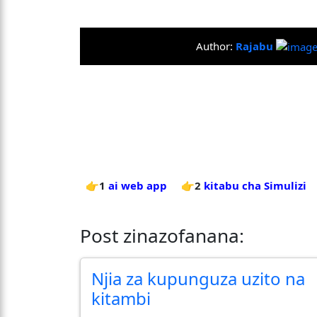
Author:
Rajabu
👉1
ai web app
👉2
kitabu cha Simulizi
Post zinazofanana:
Njia za kupunguza uzito na
kitambi