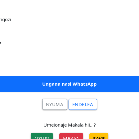
ngozi
o
Ungana nasi WhatsApp
NYUMA
ENDELEA
Umeionaje Makala hii.. ?
NZURI
MBAYA
SAVE