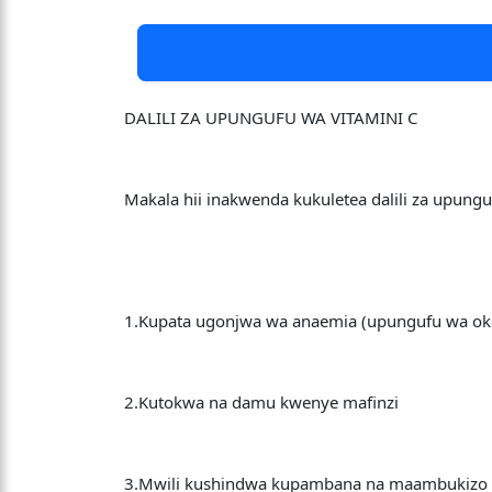
DALILI ZA UPUNGUFU WA VITAMINI C
Makala hii inakwenda kukuletea dalili za upunguf
1.Kupata ugonjwa wa anaemia (upungufu wa oksi
2.Kutokwa na damu kwenye mafinzi
3.Mwili kushindwa kupambana na maambukizo