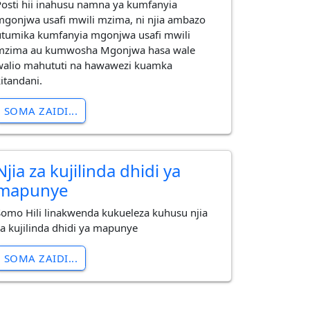
Posti hii inahusu namna ya kumfanyia
mgonjwa usafi mwili mzima, ni njia ambazo
utumika kumfanyia mgonjwa usafi mwili
mzima au kumwosha Mgonjwa hasa wale
walio mahututi na hawawezi kuamka
kitandani.
SOMA ZAIDI...
Njia za kujilinda dhidi ya
mapunye
Somo Hili linakwenda kukueleza kuhusu njia
za kujilinda dhidi ya mapunye
SOMA ZAIDI...