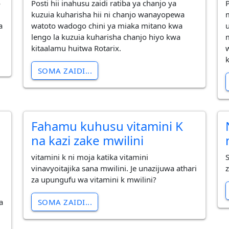
o
Posti hii inahusu zaidi ratiba ya chanjo ya
kuzuia kuharisha hii ni chanjo wanayopewa
a
watoto wadogo chini ya miaka mitano kwa
lengo la kuzuia kuharisha chanjo hiyo kwa
kitaalamu huitwa Rotarix.
SOMA ZAIDI...
Fahamu kuhusu vitamini K
na kazi zake mwilini
vitamini k ni moja katika vitamini
vinavyoitajika sana mwilini. Je unazijuwa athari
za upungufu wa vitamini k mwilini?
SOMA ZAIDI...
a