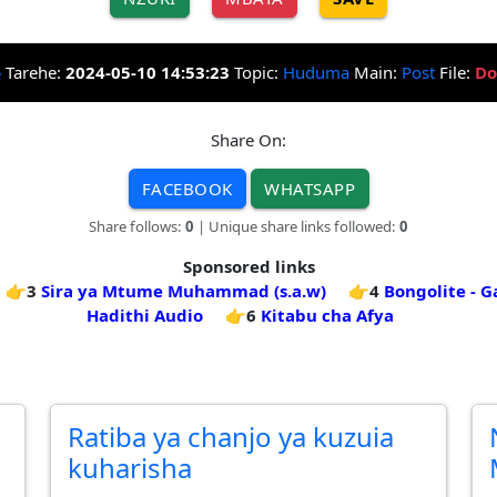
Tarehe:
2024-05-10 14:53:23
Topic:
Huduma
Main:
Post
File:
Do
Share On:
FACEBOOK
WHATSAPP
Share follows:
0
| Unique share links followed:
0
Sponsored links
👉3
Sira ya Mtume Muhammad (s.a.w)
👉4
Bongolite - G
Hadithi Audio
👉6
Kitabu cha Afya
Ratiba ya chanjo ya kuzuia
kuharisha