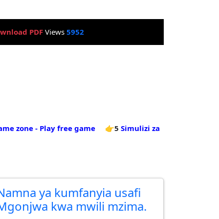
wnload PDF
Views
5952
ame zone - Play free game
👉5
Simulizi za
Namna ya kumfanyia usafi
Mgonjwa kwa mwili mzima.