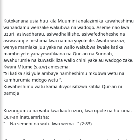
Kutokanana usia huu kila Muumini analazimika kuwaheshimu
wanaadamu wenzake wakubwa na wadogo. Aseme nao kwa
uzuri, asiwadharau, asiwadhalilishe, asiwafedheheshe na
asiwavunjie heshima kwa namna yoyote ile. Awatii wazazi,
wenye mamlaka juu yake na walio wakubwa kwake katika
mambo yote yanayowafikiana na Qur-an na Sunnah,
awahurumie na kuwasikiliza walio chini yake au wadogo zake.
Kwani Mtume (s.a.w) amesema:
“Si katika sisi yule ambaye hamheshimu mkubwa wetu na
kumhurumia mdogo wetu ”.
Kuwaheshimu watu kama ilivyosisitizwa katika Qur-an ni
pamoja
Kuzungumza na watu kwa kauli nzuri, kwa upole na huruma.
Qur-an inatuamrisha:
“... Na semeni na watu kwa wema...” (2:83).