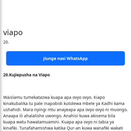
viapo
20.
Jiunge nasi WhatsApp
20.Kujiepusha na Viapo
Waislamu tumekatazwa kuapa apa ovyo ovyo. Kiapo
kinakubalika tu pale inapobidi kutolewa mbele ya Kadhi kama
ushahidi. Mara nyingi mtu anayeapa apa ovyo ovyo ni muongo.
Anaapa ili ahalalishe uwongo. Anahisi kuwa akisema bila
kuapa watu hawatamuamini. Kuapa apa ovyo ni tabia ya
kinafiki. Tunafahamishwa katika Qur-an kuwa wanafiki wakati