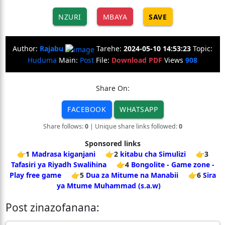
NZURI
MBAYA
SAVE
Author:
Rajabu
Tarehe:
2024-05-10 14:53:23
Topic:
Huduma
Main:
Post
File:
Download PDF
Views
908
Share On:
FACEBOOK
WHATSAPP
Share follows:
0
| Unique share links followed:
0
Sponsored links
👉1
Madrasa kiganjani
👉2
kitabu cha Simulizi
👉3
Tafasiri ya Riyadh Swalihina
👉4
Bongolite - Game zone -
Play free game
👉5
Dua za Mitume na Manabii
👉6
Sira
ya Mtume Muhammad (s.a.w)
Post zinazofanana: