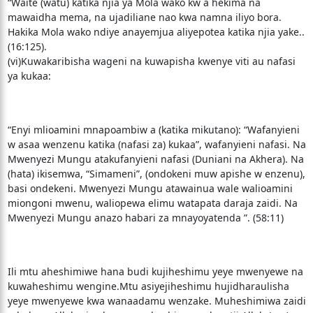
“Waite (watu) katika njia ya Mola wako kw a hekima na
mawaidha mema, na ujadiliane nao kwa namna iliyo bora.
Hakika Mola wako ndiye anayemjua aliyepotea katika njia yake..
(16:125).
(vi)Kuwakaribisha wageni na kuwapisha kwenye viti au nafasi
ya kukaa:
“Enyi mlioamini mnapoambiw a (katika mikutano): “Wafanyieni
w asaa wenzenu katika (nafasi za) kukaa”, wafanyieni nafasi. Na
Mwenyezi Mungu atakufanyieni nafasi (Duniani na Akhera). Na
(hata) ikisemwa, “Simameni”, (ondokeni muw apishe w enzenu),
basi ondekeni. Mwenyezi Mungu atawainua wale walioamini
miongoni mwenu, waliopewa elimu watapata daraja zaidi. Na
Mwenyezi Mungu anazo habari za mnayoyatenda ”. (58:11)
Ili mtu aheshimiwe hana budi kujiheshimu yeye mwenyewe na
kuwaheshimu wengine.Mtu asiyejiheshimu hujidharaulisha
yeye mwenyewe kwa wanaadamu wenzake. Muheshimiwa zaidi