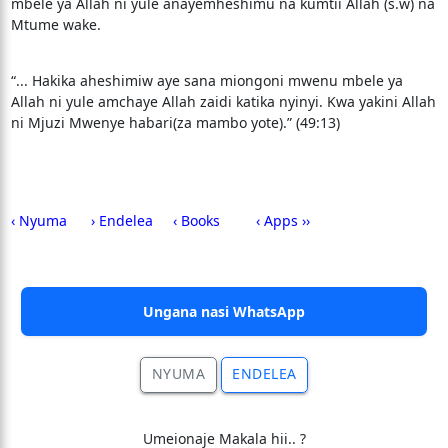
mbele ya Allah ni yule anayemheshimu na kumtii Allah (s.w) na
Mtume wake.
“... Hakika aheshimiw aye sana miongoni mwenu mbele ya
Allah ni yule amchaye Allah zaidi katika nyinyi. Kwa yakini Allah
ni Mjuzi Mwenye habari(za mambo yote).” (49:13)
‹ Nyuma
› Endelea
‹ Books
‹ Apps ››
Ungana nasi WhatsApp
NYUMA
ENDELEA
Umeionaje Makala hii.. ?