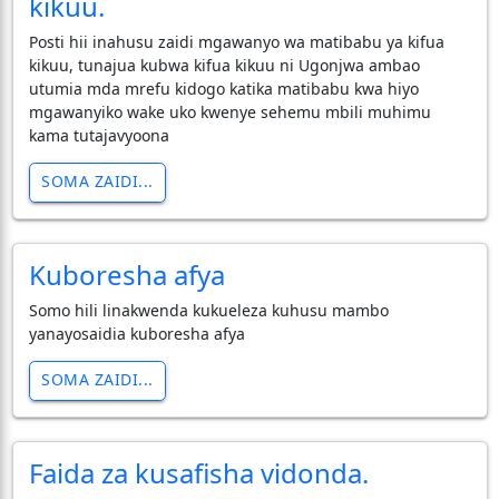
kikuu.
Posti hii inahusu zaidi mgawanyo wa matibabu ya kifua
kikuu, tunajua kubwa kifua kikuu ni Ugonjwa ambao
utumia mda mrefu kidogo katika matibabu kwa hiyo
mgawanyiko wake uko kwenye sehemu mbili muhimu
kama tutajavyoona
SOMA ZAIDI...
Kuboresha afya
Somo hili linakwenda kukueleza kuhusu mambo
yanayosaidia kuboresha afya
SOMA ZAIDI...
Faida za kusafisha vidonda.