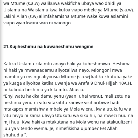
wa Mtume (s.a.w) walikuwa wakificha ubaya wao dhidi ya
Uislamu na Waislamu kwa kutoa viapo mbele ya Mtume (s.a.w).
Lakini Allah (s.w) alimfahamisha Mtume wake kuwa asiamini
viapo vyao kwani wao ni waongo.
21.Kujiheshimu na kuwaheshimu wengine
Katika Uislamu kila mtu anayo haki ya kuheshimiwa. Heshima
ni haki ya mwanaadamu aliyozaliwa nayo. Miongoni mwa
mambo ya msingi aliyousia Mtume (s.a.w) katika khutuba yake
ya kuaga aliyoitoa katika uwanja wa Arafa 9 Dhul-Hijjah 10A.H,
ni kulinda heshima ya kila mtu. Aliusia:
“Enyi watu hakika damu yenu (yaani uhai wenu), mali zetu na
heshima yenu ni vitu vitakatifu kamwe visiharibiwe hadi
mtakaposimamishw a mbele ya Mola w enu, kw a utukufu w a
vitu hivyo ni kama ulivyo Utukufu wa siku hii, na mwezi huu na
mji huu. Kwa hakika mtakutana na Mola wenu na atakuulizeni
juu ya vitendo vyema. Je, nimefikisha ujumbe? Ee! Allah
shuhudia ”.