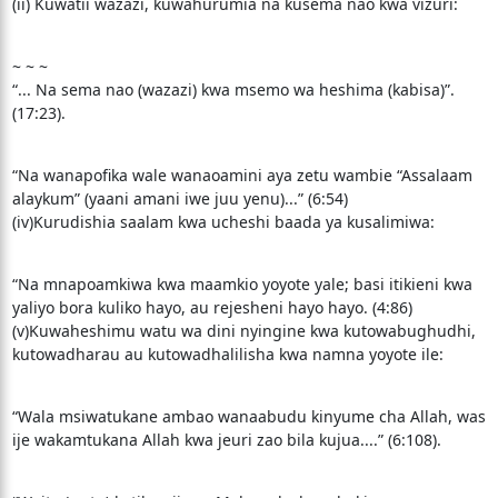
(ii) Kuwatii wazazi, kuwahurumia na kusema nao kwa vizuri:
~ ~ ~
“... Na sema nao (wazazi) kwa msemo wa heshima (kabisa)”.
(17:23).
“Na wanapofika wale wanaoamini aya zetu wambie “Assalaam
alaykum” (yaani amani iwe juu yenu)...” (6:54)
(iv)Kurudishia saalam kwa ucheshi baada ya kusalimiwa:
“Na mnapoamkiwa kwa maamkio yoyote yale; basi itikieni kwa
yaliyo bora kuliko hayo, au rejesheni hayo hayo. (4:86)
(v)Kuwaheshimu watu wa dini nyingine kwa kutowabughudhi,
kutowadharau au kutowadhalilisha kwa namna yoyote ile:
“Wala msiwatukane ambao wanaabudu kinyume cha Allah, was
ije wakamtukana Allah kwa jeuri zao bila kujua....” (6:108).