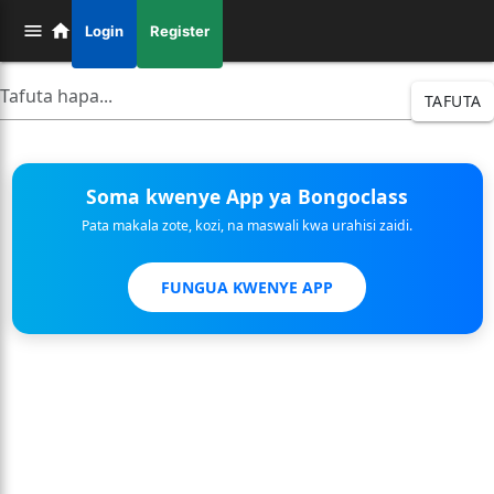
Login
Register
TAFUTA
Soma kwenye App ya Bongoclass
Pata makala zote, kozi, na maswali kwa urahisi zaidi.
FUNGUA KWENYE APP