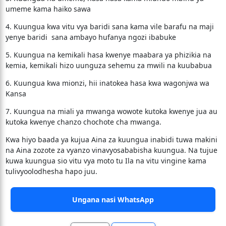
umeme kama haiko sawa
4. Kuungua kwa vitu vya baridi sana kama vile barafu na maji
yenye baridi sana ambayo hufanya ngozi ibabuke
5. Kuungua na kemikali hasa kwenye maabara ya phizikia na
kemia, kemikali hizo uunguza sehemu za mwili na kuubabua
6. Kuungua kwa mionzi, hii inatokea hasa kwa wagonjwa wa
Kansa
7. Kuungua na miali ya mwanga wowote kutoka kwenye jua au
kutoka kwenye chanzo chochote cha mwanga.
Kwa hiyo baada ya kujua Aina za kuungua inabidi tuwa makini
na Aina zozote za vyanzo vinavyosababisha kuungua. Na tujue
kuwa kuungua sio vitu vya moto tu Ila na vitu vingine kama
tulivyoolodhesha hapo juu.
Ungana nasi WhatsApp