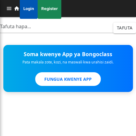
Login
Register
TAFUTA
Soma kwenye App ya Bongoclass
Pata makala zote, kozi, na maswali kwa urahisi zaidi.
FUNGUA KWENYE APP