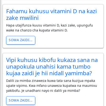
Fahamu kuhusu vitamini D na kazi
zake mwilini
Hapa utajifunza kuusu vitamini D, kazi zake, upungufu
wake na chanzo cha kupata vitamini D.
SOMA ZAIDI...
Vipi kuhusu kibofu kukaza sana na
unapokula unahisi kama tumbo
kujaa zaidi je hii nidall yamimba?
Dalili za mimba zinaweza kuwa tata sana kuzijua mpaka
upate vipimo. Kwa mfano unaweza kupatwa na maumivu
yakibofu. Je unadhani nayo ni dalili ya mimba?
SOMA ZAIDI...