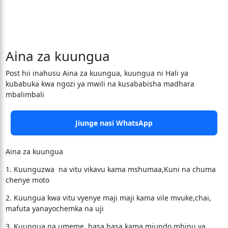
Aina za kuungua
Post hii inahusu Aina za kuungua, kuungua ni Hali ya
kubabuka kwa ngozi ya mwili na kusababisha madhara
mbalimbali
Jiunge nasi WhatsApp
Aina za kuungua
1. Kuunguzwa na vitu vikavu kama mshumaa,Kuni na chuma
chenye moto
2. Kuungua kwa vitu vyenye maji maji kama vile mvuke,chai,
mafuta yanayochemka na uji
3. Kuungua na umeme, hasa hasa kama miundo mbinu ya