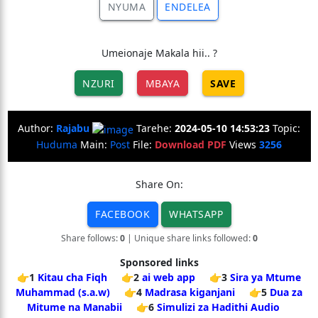
NYUMA
ENDELEA
Umeionaje Makala hii.. ?
NZURI
MBAYA
SAVE
Author:
Rajabu
Tarehe:
2024-05-10 14:53:23
Topic:
Huduma
Main:
Post
File:
Download PDF
Views
3256
Share On:
FACEBOOK
WHATSAPP
Share follows:
0
| Unique share links followed:
0
Sponsored links
👉1
Kitau cha Fiqh
👉2
ai web app
👉3
Sira ya Mtume
Muhammad (s.a.w)
👉4
Madrasa kiganjani
👉5
Dua za
Mitume na Manabii
👉6
Simulizi za Hadithi Audio