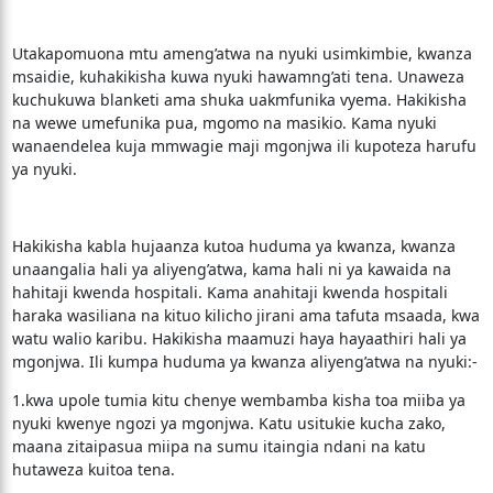
Utakapomuona mtu ameng’atwa na nyuki usimkimbie, kwanza
msaidie, kuhakikisha kuwa nyuki hawamng’ati tena. Unaweza
kuchukuwa blanketi ama shuka uakmfunika vyema. Hakikisha
na wewe umefunika pua, mgomo na masikio. Kama nyuki
wanaendelea kuja mmwagie maji mgonjwa ili kupoteza harufu
ya nyuki.
Hakikisha kabla hujaanza kutoa huduma ya kwanza, kwanza
unaangalia hali ya aliyeng’atwa, kama hali ni ya kawaida na
hahitaji kwenda hospitali. Kama anahitaji kwenda hospitali
haraka wasiliana na kituo kilicho jirani ama tafuta msaada, kwa
watu walio karibu. Hakikisha maamuzi haya hayaathiri hali ya
mgonjwa. Ili kumpa huduma ya kwanza aliyeng’atwa na nyuki:-
1.kwa upole tumia kitu chenye wembamba kisha toa miiba ya
nyuki kwenye ngozi ya mgonjwa. Katu usitukie kucha zako,
maana zitaipasua miipa na sumu itaingia ndani na katu
hutaweza kuitoa tena.