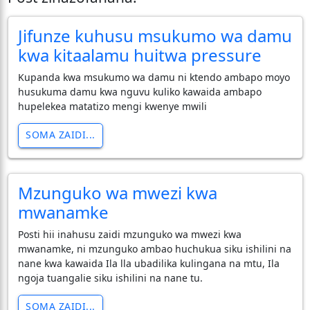
Jifunze kuhusu msukumo wa damu
kwa kitaalamu huitwa pressure
Kupanda kwa msukumo wa damu ni ktendo ambapo moyo
husukuma damu kwa nguvu kuliko kawaida ambapo
hupelekea matatizo mengi kwenye mwili
SOMA ZAIDI...
Mzunguko wa mwezi kwa
mwanamke
Posti hii inahusu zaidi mzunguko wa mwezi kwa
mwanamke, ni mzunguko ambao huchukua siku ishilini na
nane kwa kawaida Ila lla ubadilika kulingana na mtu, Ila
ngoja tuangalie siku ishilini na nane tu.
SOMA ZAIDI...