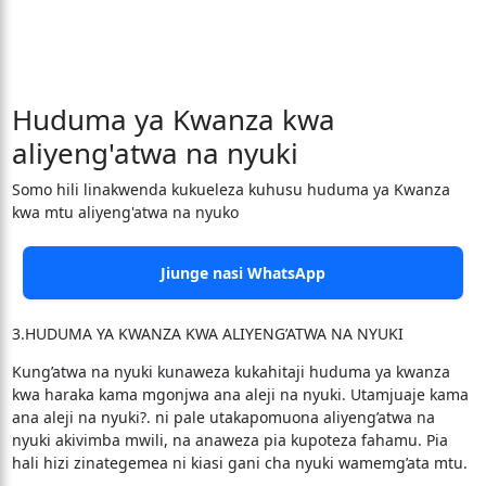
Huduma ya Kwanza kwa
aliyeng'atwa na nyuki
Somo hili linakwenda kukueleza kuhusu huduma ya Kwanza
kwa mtu aliyeng'atwa na nyuko
Jiunge nasi WhatsApp
3.HUDUMA YA KWANZA KWA ALIYENG’ATWA NA NYUKI
Kung’atwa na nyuki kunaweza kukahitaji huduma ya kwanza
kwa haraka kama mgonjwa ana aleji na nyuki. Utamjuaje kama
ana aleji na nyuki?. ni pale utakapomuona aliyeng’atwa na
nyuki akivimba mwili, na anaweza pia kupoteza fahamu. Pia
hali hizi zinategemea ni kiasi gani cha nyuki wamemg’ata mtu.