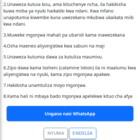
2.Unaweza kutuia kisu, ama kituchenye ncha, ila hakikisha
kuwa miiba ya nyuki haikatiki kwa ndani. Kwa mfano
unapotumia kiwembe kuna uwezekano mkubwa ukaikata miib
kwa ndani.
3.Muweke mgonjwa mahali pa ubaridi kama inawezekana
4.Osha maeneo aliyong’atwa kwa sabuni na maji
5.Unaweza kutumia dawa za kutuliza maumivu.
6.Zipo dawa kama losheni (calamine lotion) ila ni maalumu kwa
aliyeng’atwa na nyuki, kama zipo mgonjwa apakwe.
7.Hakikisha unamtuliza moyo mgonjwa.
8.Kama hali ni mbaya bado mgonjwa apelekwe kituo cha afya
Ungana nasi WhatsApp
NYUMA
ENDELEA