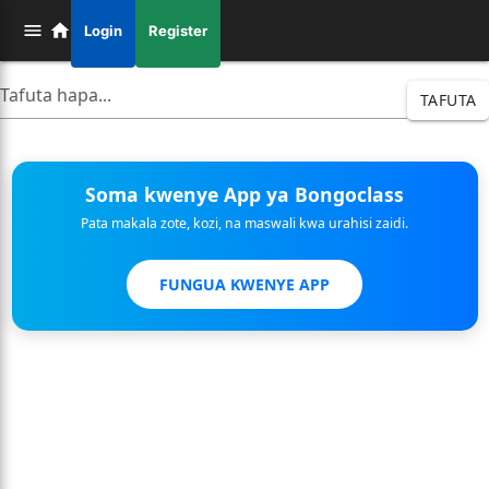
Login
Register
TAFUTA
Soma kwenye App ya Bongoclass
Pata makala zote, kozi, na maswali kwa urahisi zaidi.
FUNGUA KWENYE APP