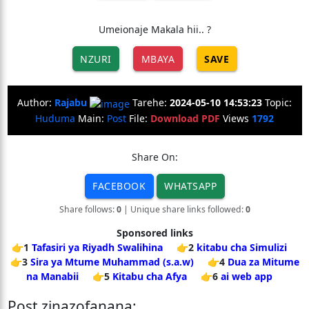
Umeionaje Makala hii.. ?
NZURI
MBAYA
SAVE
Author:
Rajabu
Tarehe:
2024-05-10 14:53:23
Topic:
Huduma
Main:
Post
File:
Download PDF
Views
1792
Share On:
FACEBOOK
WHATSAPP
Share follows:
0
| Unique share links followed:
0
Sponsored links
👉1
Tafasiri ya Riyadh Swalihina
👉2
kitabu cha Simulizi
👉3
Sira ya Mtume Muhammad (s.a.w)
👉4
Dua za Mitume
na Manabii
👉5
Kitabu cha Afya
👉6
ai web app
Post zinazofanana: