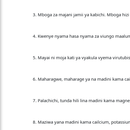
3. Mboga za majani jamii ya kabichi. Mboga hi
4. Kwenye nyama hasa nyama za viungo maalumu
5. Mayai ni moja kati ya vyakula vyema virutub
6. Maharagwe, maharage ya na madini kama cai
7. Palachichi, tunda hili lina madini kama mag
8. Maziwa yana madini kama cailcium, potassium