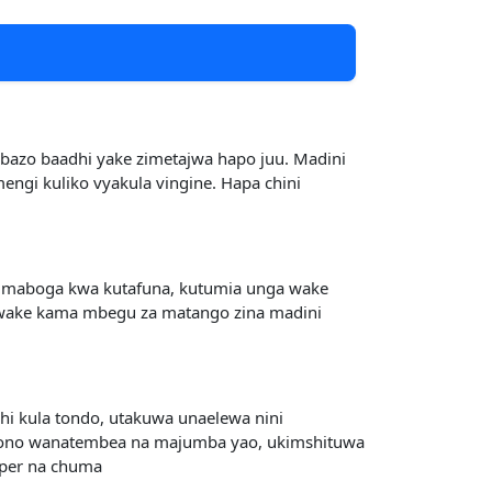
mbazo baadhi yake zimetajwa hapo juu. Madini
ngi kuliko vyakula vingine. Hapa chini
 maboga kwa kutafuna, kutumia unga wake
wake kama mbegu za matango zina madini
 kula tondo, utakuwa unaelewa nini
kono wanatembea na majumba yao, ukimshituwa
pper na chuma