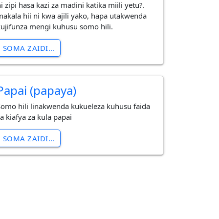
i zipi hasa kazi za madini katika miili yetu?.
makala hii ni kwa ajili yako, hapa utakwenda
kujifunza mengi kuhusu somo hili.
SOMA ZAIDI...
Papai (papaya)
Somo hili linakwenda kukueleza kuhusu faida
a kiafya za kula papai
SOMA ZAIDI...