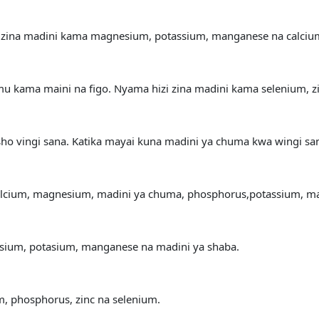
zi zina madini kama magnesium, potassium, manganese na calciu
 kama maini na figo. Nyama hizi zina madini kama selenium, zi
isho vingi sana. Katika mayai kuna madini ya chuma kwa wingi sa
lcium, magnesium, madini ya chuma, phosphorus,potassium, mad
nesium, potasium, manganese na madini ya shaba.
, phosphorus, zinc na selenium.