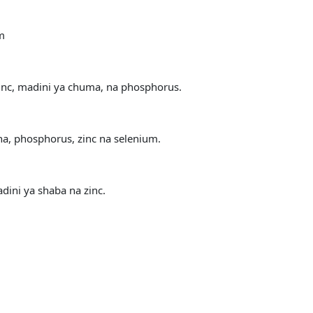
m
nc, madini ya chuma, na phosphorus.
na, phosphorus, zinc na selenium.
ini ya shaba na zinc.