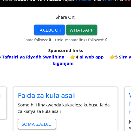
Share On:
FACEBOOK
WHATSAPP
Share follows:
0
| Unique share links followed:
0
Sponsored links
3
Tafasiri ya Riyadh Swalihina
👉4
ai web app
👉5
Sira
kiganjani
i
Faida za kula asali
Somo hili linakwenda kukueleza kuhusu faida
za kiafya za kula asali
SOMA ZAIDI...