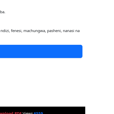
ba.
izi, fenesi, machungwa, pasheni, nanasi na
wnload PDF
Views
6559