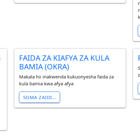
n
a
FAIDA ZA KIAFYA ZA KULA
BAMIA (OKRA)
z
Makala hii inakwenda kukuonyesha faida za
kula bamia kwa afya afya
SOMA ZAIDI...