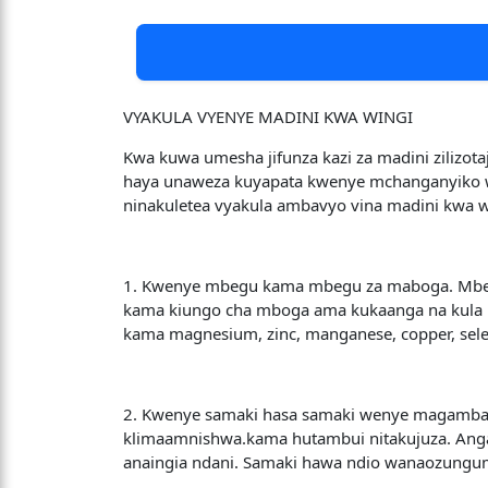
VYAKULA VYENYE MADINI KWA WINGI
Kwa kuwa umesha jifunza kazi za madini zilizot
haya unaweza kuyapata kwenye mchanganyiko wa 
ninakuletea vyakula ambavyo vina madini kwa w
1. Kwenye mbegu kama mbegu za maboga. Mbeg
kama kiungo cha mboga ama kukaanga na kula 
kama magnesium, zinc, manganese, copper, sel
2. Kwenye samaki hasa samaki wenye magamba m
klimaamnishwa.kama hutambui nitakujuza. Ang
anaingia ndani. Samaki hawa ndio wanaozungu