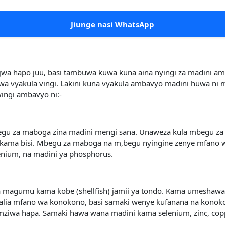
Jiunge nasi WhatsApp
ajwa hapo juu, basi tambuwa kuwa kuna aina nyingi za madini a
vyakula vingi. Lakini kuna vyakula ambavyo madini huwa ni me
ingi ambavyo ni:-
u za maboga zina madini mengi sana. Unaweza kula mbegu za
kama bisi. Mbegu za maboga na m,begu nyingine zenye mfano 
enium, na madini ya phosphorus.
agumu kama kobe (shellfish) jamii ya tondo. Kama umeshawahi
alia mfano wa konokono, basi samaki wenye kufanana na kono
mziwa hapa. Samaki hawa wana madini kama selenium, zinc, co