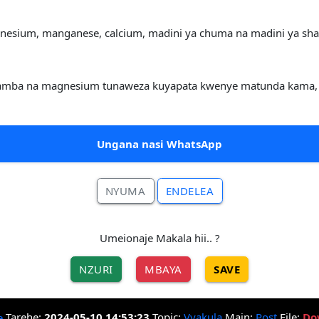
gnesium, manganese, calcium, madini ya chuma na madini ya sha
amba na magnesium tunaweza kuyapata kwenye matunda kama, nd
Ungana nasi WhatsApp
NYUMA
ENDELEA
Umeionaje Makala hii.. ?
NZURI
MBAYA
SAVE
Tarehe:
2024-05-10 14:53:23
Topic:
Vyakula
Main:
Post
File:
Do