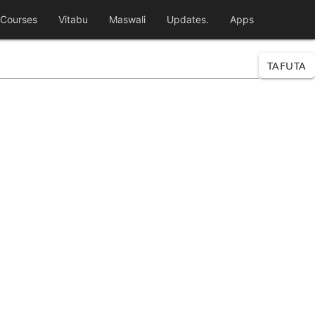
Courses
Vitabu
Maswali
Updates.
Apps
TAFUTA