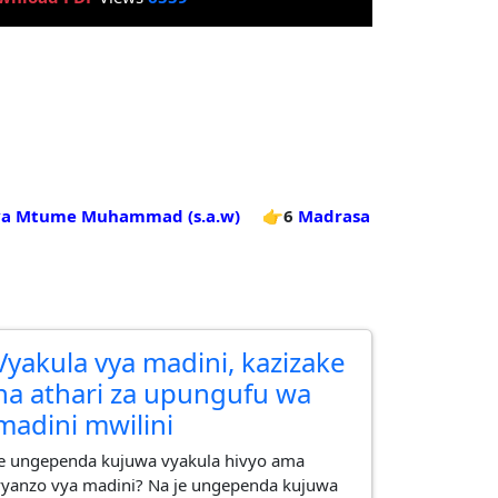
 ya Mtume Muhammad (s.a.w)
👉6
Madrasa
Vyakula vya madini, kazizake
na athari za upungufu wa
madini mwilini
Je ungependa kujuwa vyakula hivyo ama
vyanzo vya madini? Na je ungependa kujuwa