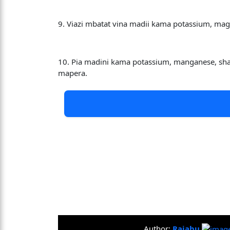
9. Viazi mbatat vina madii kama potassium, ma
10. Pia madini kama potassium, manganese, sh
mapera.
Author:
Rajabu