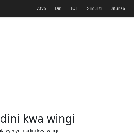
Afya
Dini
ICT
Simulizi
Jifunze
dini kwa wingi
ula vyenye madini kwa wingi