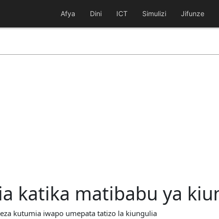
Afya
Dini
ICT
Simulizi
Jifunze
ia katika matibabu ya kiu
eza kutumia iwapo umepata tatizo la kiungulia