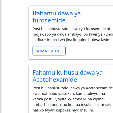
Ifahamu dawa ya
furosemide.
Post hii inahusu zaidi dawa ya furosemide ni
mojawapo ya dawa ambayo ipo kwenye kund
la diuretics na kwa jina linguine huitwa lasix
SOMA ZAIDI...
Fahamu kuhusu dawa ya
Acetohexamide
Post hii inahusu zaidi dawa ya Acetohexamide
kwa matibabu ya sukari, kama tulivyoona
katika post iliyopita kwamba kuna kipindi
ambacho kongosho linatoa insulini lakini seli
haziko tayari kupokea hiyo insulini.