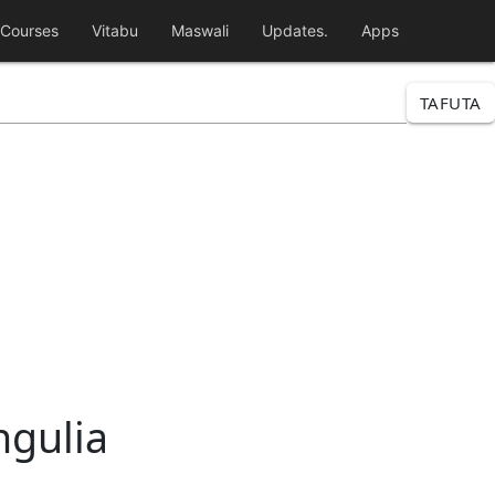
Courses
Vitabu
Maswali
Updates.
Apps
TAFUTA
ngulia