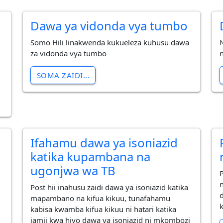
Dawa ya vidonda vya tumbo
Somo Hili linakwenda kukueleza kuhusu dawa
za vidonda vya tumbo
i
SOMA ZAIDI...
Ifahamu dawa ya isoniazid
katika kupambana na
ugonjwa wa TB
Post hii inahusu zaidi dawa ya isoniazid katika
mapambano na kifua kikuu, tunafahamu
kabisa kwamba kifua kikuu ni hatari katika
jamii kwa hiyo dawa ya isoniazid ni mkombozi