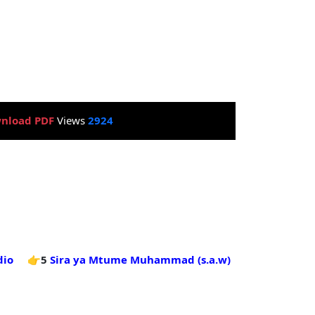
nload PDF
Views
2924
dio
👉5
Sira ya Mtume Muhammad (s.a.w)