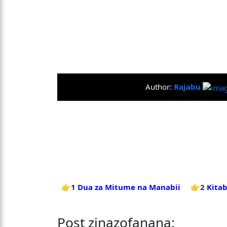
Author:
Rajabu
👉1
Dua za Mitume na Manabii
👉2
Kitab
Post zinazofanana: