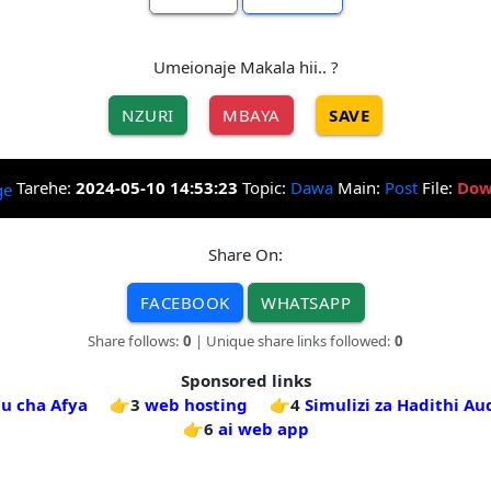
Umeionaje Makala hii.. ?
NZURI
MBAYA
SAVE
Tarehe:
2024-05-10 14:53:23
Topic:
Dawa
Main:
Post
File:
Dow
Share On:
FACEBOOK
WHATSAPP
Share follows:
0
| Unique share links followed:
0
Sponsored links
u cha Afya
👉3
web hosting
👉4
Simulizi za Hadithi Au
👉6
ai web app