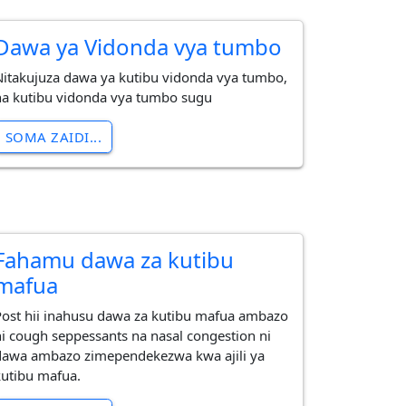
Dawa ya Vidonda vya tumbo
Nitakujuza dawa ya kutibu vidonda vya tumbo,
na kutibu vidonda vya tumbo sugu
SOMA ZAIDI...
Fahamu dawa za kutibu
mafua
Post hii inahusu dawa za kutibu mafua ambazo
ni cough seppessants na nasal congestion ni
dawa ambazo zimependekezwa kwa ajili ya
kutibu mafua.