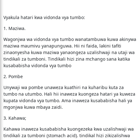
Vyakula hatari kwa vidonda vya tumbo:
1. Maziwa.
Wagonjwa wa vidonda vya tumbo wanatambuwa kuwa akinywa
maziwa maumivu yanapunguwa. Hii ni faida, lakini tafiti
zinaonyesha kuwa maziwa yanaongeza uzalishwaji na utaji wa
tindikali za tumboni. Tindikali hizi zina mchango sana katika
kusababisha vidonda vya tumbo
2. Pombe
Unywaji wa pombe unaweza kuathiri na kuharibu kuta za
tumbo na utumbo. Hali hii inaweza kuongeza hatari ya kuweza
kupata vidonda vya tumbo. Ama inaweza kusababisha hali ya
mgonjwa kuwa mbaya zaidi.
3. Kahawa;
Kahawa inaweza kusababisha kuongezeka kwa uzalishwaji wa
tindikali za tumboni (stomach acid). tindikal hizi zikizalishwa