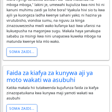
mboga mboga," lakini je, umewahi kujiuliza kwa nini hii ni
kanuni muhimu zaidi ya lishe bora? Vyakula hivi sio tu kwa
ajili ya kuongeza ladha kwenye sahani yako; ni hazina ya
virutubisho, viondoa sumu, na nguvu za kinga
zinazouwezesha mwili wako kufanya kazi kwa ufanisi na
kukuepusha na magonjwa sugu. Makala haya yanakupa
sababu za msingi kwa nini unapaswa kuweka mboga na
matunda kwenye kila mlo wako.
SOMA ZAIDI...
Faida za kiafya za kunywa aji ya
moto wakati wa asubuhi
Katika makala hii tutakwenda kujufunza faida za kiafya
zinazopatuikana kwa kunywa maji yamoti wakati wa
asubuhi
SOMA ZAIDI...