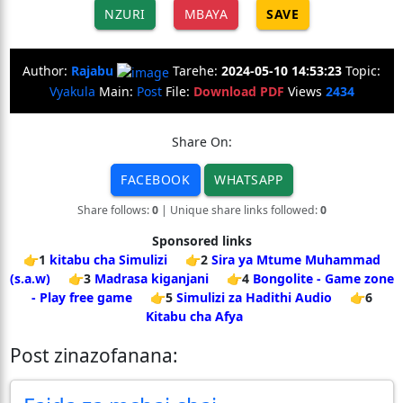
NZURI
MBAYA
SAVE
Author:
Rajabu
Tarehe:
2024-05-10 14:53:23
Topic:
Vyakula
Main:
Post
File:
Download PDF
Views
2434
Share On:
FACEBOOK
WHATSAPP
Share follows:
0
| Unique share links followed:
0
Sponsored links
👉1
kitabu cha Simulizi
👉2
Sira ya Mtume Muhammad
(s.a.w)
👉3
Madrasa kiganjani
👉4
Bongolite - Game zone
- Play free game
👉5
Simulizi za Hadithi Audio
👉6
Kitabu cha Afya
Post zinazofanana: