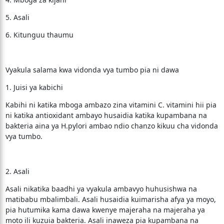
5. Asali
6. Kitunguu thaumu
Vyakula salama kwa vidonda vya tumbo pia ni dawa
1. Juisi ya kabichi
Kabihi ni katika mboga ambazo zina vitamini C. vitamini hii pia
ni katika antioxidant ambayo husaidia katika kupambana na
bakteria aina ya H.pylori ambao ndio chanzo kikuu cha vidonda
vya tumbo.
2. Asali
Asali nikatika baadhi ya vyakula ambavyo huhusishwa na
matibabu mbalimbali. Asali husaidia kuimarisha afya ya moyo,
pia hutumika kama dawa kwenye majeraha na majeraha ya
moto ili kuzuia bakteria. Asali inaweza pia kupambana na