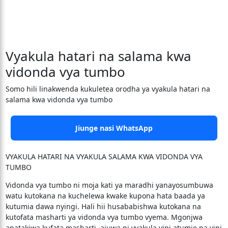
Vyakula hatari na salama kwa
vidonda vya tumbo
Somo hili linakwenda kukuletea orodha ya vyakula hatari na
salama kwa vidonda vya tumbo
Jiunge nasi WhatsApp
VYAKULA HATARI NA VYAKULA SALAMA KWA VIDONDA VYA
TUMBO
Vidonda vya tumbo ni moja kati ya maradhi yanayosumbuwa
watu kutokana na kuchelewa kwake kupona hata baada ya
kutumia dawa nyingi. Hali hii husababishwa kutokana na
kutofata masharti ya vidonda vya tumbo vyema. Mgonjwa
anatakiwa kufata masharti, ajuwa ni vyakula vipi atumie na vipi