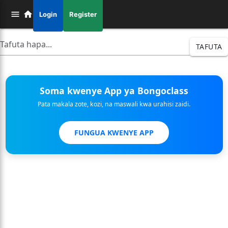
Login
Register
TAFUTA
Soma kwenye App ya Bongoclass
Pata makala zote, kozi, na maswali kwa urahisi zaidi.
FUNGUA KWENYE APP