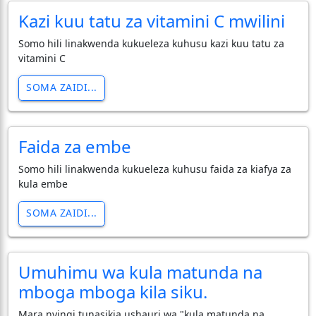
Kazi kuu tatu za vitamini C mwilini
Somo hili linakwenda kukueleza kuhusu kazi kuu tatu za
vitamini C
SOMA ZAIDI...
Faida za embe
Somo hili linakwenda kukueleza kuhusu faida za kiafya za
kula embe
SOMA ZAIDI...
Umuhimu wa kula matunda na
mboga mboga kila siku.
Mara nyingi tunasikia ushauri wa "kula matunda na