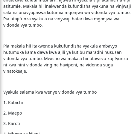
asitumie. Makala hii inakwenda kufundisha vyakuna na vinjwaji
salama anavyopaswa kutumia mgonjwa wa vidonda vya tumbo.
Pia utajifunza vyakula na vinywaji hatari kwa mgonjwa wa
vidonda vya tumbo.
Pia makala hii itakwenda kukufundisha vyakula ambavyo
hutumuka kama dawa kwa ajili ya kutibu maradhi hususan
vidonda vya tumbo. Mwisho wa makala hii utaweza kujifyunza
ni kwa nini vidonda vingine haviponi, na vidonda sugu
vinatokeaje.
Vyakula salama kwa wenye vidonda vya tumbo
1. Kabichi
2. Maepo
3. Karoti
4. Mboga za kijani