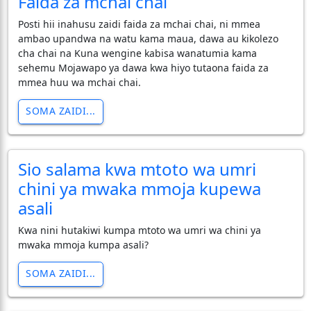
Faida za mchai chai
Posti hii inahusu zaidi faida za mchai chai, ni mmea
ambao upandwa na watu kama maua, dawa au kikolezo
cha chai na Kuna wengine kabisa wanatumia kama
sehemu Mojawapo ya dawa kwa hiyo tutaona faida za
mmea huu wa mchai chai.
SOMA ZAIDI...
Sio salama kwa mtoto wa umri
chini ya mwaka mmoja kupewa
asali
Kwa nini hutakiwi kumpa mtoto wa umri wa chini ya
mwaka mmoja kumpa asali?
SOMA ZAIDI...