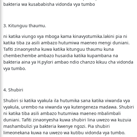
bakteria wa kusababisha vidonda vya tumbo
3. Kitunguu thaumu.
ni katika viungo vya mboga kama kinavyotumika.lakini pia ni
katika tiba za asili ambazo hutumiwa maeneo mengi duniani.
Tafiti zinaonyesha kuwa katika kitunguu thaumu kuna
chembechembe ambazo husaidia katika kupambana na
bakteria aina ya H.pylori ambao ndio chanzo kikuu cha vidonda
vya tumbo.
4. Shubiri
Shubiri si katika vyakula ila hutumika sana katika viwanda vya
vyakula, urembo na viwanda vya kutengeneza madawa. Shubiri
ni katika tiba asili ambazo hutumiwa maeneo mbalimbali
duniani. Tafiti zinaonyesha kuwa shubiri lina uwezo wa kuzuia
mashambulizi ya bakteria kwenye ngozi. Pia shubiri
limeonekana kuwa na uwezo wa kutibu vidonda vya tumbo.