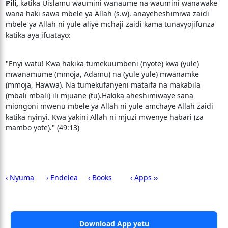
Pili,
katika Uislamu waumini wanaume na waumini wanawake
wana haki sawa mbele ya Allah (s.w). anayeheshimiwa zaidi
mbele ya Allah ni yule aliye mchaji zaidi kama tunavyojifunza
katika aya ifuatayo:
"Enyi watu! Kwa hakika tumekuumbeni (nyote) kwa (yule)
mwanamume (mmoja, Adamu) na (yule yule) mwanamke
(mmoja, Hawwa). Na tumekufanyeni mataifa na makabila
(mbali mbali) ili mjuane (tu).Hakika aheshimiwaye sana
miongoni mwenu mbele ya Allah ni yule amchaye Allah zaidi
katika nyinyi. Kwa yakini Allah ni mjuzi mwenye habari (za
mambo yote)." (49:13)
‹ Nyuma
› Endelea
‹ Books
‹ Apps ››
Download App yetu