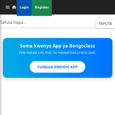
Login
Register
TAFUTA
Soma kwenye App ya Bongoclass
Pata makala zote, kozi, na maswali kwa urahisi zaidi.
FUNGUA KWENYE APP