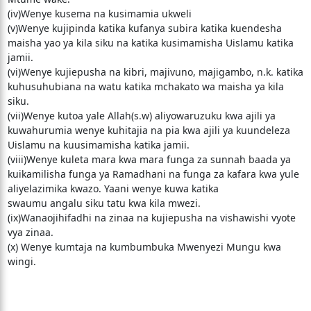
(iv)Wenye kusema na kusimamia ukweli
(v)Wenye kujipinda katika kufanya subira katika kuendesha
maisha yao ya kila siku na katika kusimamisha Uislamu katika
jamii.
(vi)Wenye kujiepusha na kibri, majivuno, majigambo, n.k. katika
kuhusuhubiana na watu katika mchakato wa maisha ya kila
siku.
(vii)Wenye kutoa yale Allah(s.w) aliyowaruzuku kwa ajili ya
kuwahurumia wenye kuhitajia na pia kwa ajili ya kuundeleza
Uislamu na kuusimamisha katika jamii.
(viii)Wenye kuleta mara kwa mara funga za sunnah baada ya
kuikamilisha funga ya Ramadhani na funga za kafara kwa yule
aliyelazimika kwazo. Yaani wenye kuwa katika
swaumu angalu siku tatu kwa kila mwezi.
(ix)Wanaojihifadhi na zinaa na kujiepusha na vishawishi vyote
vya zinaa.
(x) Wenye kumtaja na kumbumbuka Mwenyezi Mungu kwa
wingi.