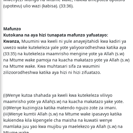
(upotevu) ulio wazi (kabisa). (33:36).
Mafunzo
Kutokana na aya hizi tunapata mafunzo yafuatayo:
Kwanza,
Muumini wa kweli ni yule anayejitahidi kwa kadiri ya
uwezo wake kutekeleza yale yote yaliyoorodheshwa katika aya
(33:35) na kutekeleza maamrisho mengine yote ya Allah (s.w)
na Mtume wake pamoja na kuacha makatazo yote ya Allah (s.w)
na Mtume wake. Kwa muhtasari sifa za waumini
zilizoorodheshwa katika aya hizi ni hizi zifuatazo.
(i)Wenye kutoa shahada ya kweli kwa kutekeleza vilivyo
maamrisho yote ya Allah(s.w) na kuacha makatazo yake yote.
(ii)Wenye kuziingiza katika matendo nguzo zote za imani.
(iii)Wenye kumtii Allah (s.w) na Mtume wake ipasavyo katika
kukiendea kila kipengele cha maisha na kuwatii wenye
mamlaka juu yao kwa mujibu ya maelekezo ya Allah (s.w) na
Mtume wake.