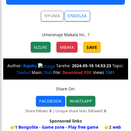
NYUMA
ENDELEA
Umeionaje Makala hii.. ?
NZURI
MBAYA
SAVE
Author:
Rajabu
Tarehe:
2024-05-10 14:53:23
Topic:
Tawhid
Main:
Post
File:
Download PDF
Views
1301
Share On:
FACEBOOK
WHATSAPP
Share follows:
0
| Unique share links followed:
0
Sponsored links
👉1
Bongolite - Game zone - Play free game
👉2
web