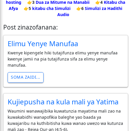
hosting
👉3
Dua za Mitume na Manabii
👉4
Kitabu cha
Afya
👉5
kitabu cha Simulizi
👉6
Simulizi za Hadithi
Audio
Post zinazofanana:
Elimu Yenye Manufaa
Kwenye kipengele hiki tutajifunza elimu yenye manufaa
kwenye jamii na pia tutajifunza sifa za elimu yenye
manufaa.
SOMA ZAIDI...
Kujiepusha na kula mali ya Yatima
Waumini wanawajibika kuwatunzia mayatima mali zao na
kuwakabidhi wanapofikia baleghe yao baada ya
kuwajaribu na kuthibitisha kuwa wanao uwezo wa kutunza
mali zao - Rejea Qur-an (4:5-6).