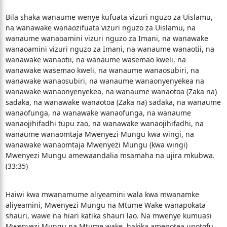
Bila shaka wanaume wenye kufuata vizuri nguzo za Uislamu,
na wanawake wanaozifuata vizuri nguzo za Uislamu, na
wanaume wanaoamini vizuri nguzo za Imani, na wanawake
wanaoamini vizuri nguzo za Imani, na wanaume wanaotii, na
wanawake wanaotii, na wanaume wasemao kweli, na
wanawake wasemao kweli, na wanaume wanaosubiri, na
wanawake wanaosubiri, na wanaume wanaonyenyekea na
wanawake wanaonyenyekea, na wanaume wanaotoa (Zaka na)
sadaka, na wanawake wanaotoa (Zaka na) sadaka, na wanaume
wanaofunga, na wanawake wanaofunga, na wanaume
wanaojihifadhi tupu zao, na wanawake wanaojihifadhi, na
wanaume wanaomtaja Mwenyezi Mungu kwa wingi, na
wanawake wanaomtaja Mwenyezi Mungu (kwa wingi)
Mwenyezi Mungu amewaandalia msamaha na ujira mkubwa.
(33:35)
Haiwi kwa mwanamume aliyeamini wala kwa mwanamke
aliyeamini, Mwenyezi Mungu na Mtume Wake wanapokata
shauri, wawe na hiari katika shauri lao. Na mwenye kumuasi
Mwenyezi Mungu na Mtume wake, hakika amepotea upotofu