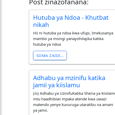
Post zinazofanana:
Hutuba ya Ndoa - Khutbat
nikah
Hii ni hutuba ya ndoa kwa ufupi, Imekusanya
mambo ya msingi yanayohitajika katika
hutuba ya ndoa
SOMA ZAIDI...
Adhabu ya mzinifu katika
jamii ya kiislamu
(iii) Adhabu ya UzinifuKatika Sheria ya Kiislam
mtu haadhibiwi mpaka atende kwa uwazi
matendo yenye kuvuruga utaratibu na amani
ya jamii.