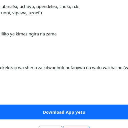
ubinafsi, uchoyo, upendeleo, chuki, n.k.
 uoni, vipawa, uzoefu
liko ya kimazingira na zama
kelezaji wa sheria za kitwaghuti hufanywa na watu wachache (wa
Download App yetu