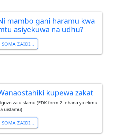
Ni mambo gani haramu kwa
mtu asiyekuwa na udhu?
SOMA ZAIDI...
Wanaostahiki kupewa zakat
Nguzo za uislamu (EDK form 2: dhana ya elimu
ya uislamu)
SOMA ZAIDI...