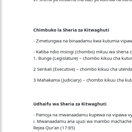
Chimbuko la Sheria za Kitwaghuti
- Zimetungwa na binaadamu kwa kutumia vipawa vy
- Katiba ndio msingi (chombo) mkuu wa sheria 
1. Bunge (Legislature) – chombo kikuu cha kutu
2 Serikali (Executive) – chombo kikuu cha utenda
3 Mahakama (Judiciary) – chombo kikuu cha kutaf
Udhaifu wa Sheria za Kitwaghuti
- Pamoja na mwanaadamu kupewa na vipawa vya a
i. Mwanaadamu ana ujuzi wa mambo machache 
Rejea Qur’an (17:85)