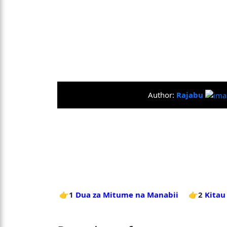
Author:
Rajabu
👉1
Dua za Mitume na Manabii
👉2
Kitau