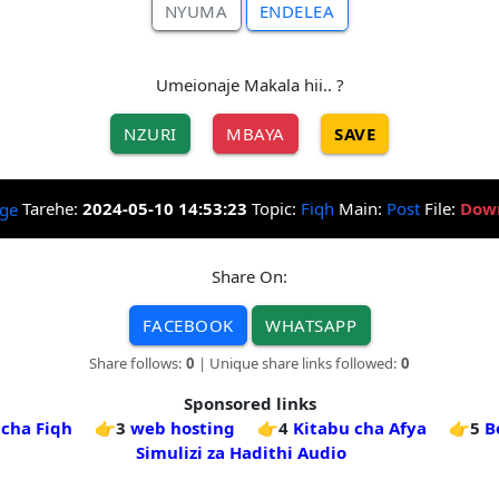
NYUMA
ENDELEA
Umeionaje Makala hii.. ?
NZURI
MBAYA
SAVE
Tarehe:
2024-05-10 14:53:23
Topic:
Fiqh
Main:
Post
File:
Dow
Share On:
FACEBOOK
WHATSAPP
Share follows:
0
| Unique share links followed:
0
Sponsored links
 cha Fiqh
👉3
web hosting
👉4
Kitabu cha Afya
👉5
B
Simulizi za Hadithi Audio