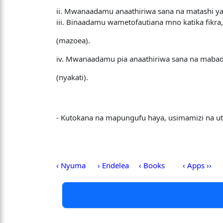
ii. Mwanaadamu anaathiriwa sana na matashi ya 
iii. Binaadamu wametofautiana mno katika fikra,
(mazoea).
iv. Mwanaadamu pia anaathiriwa sana na mabadi
(nyakati).
- Kutokana na mapungufu haya, usimamizi na ute
‹ Nyuma
› Endelea
‹ Books
‹ Apps ››