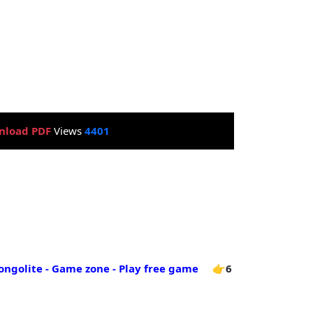
nload PDF
Views
4401
ongolite - Game zone - Play free game
👉6