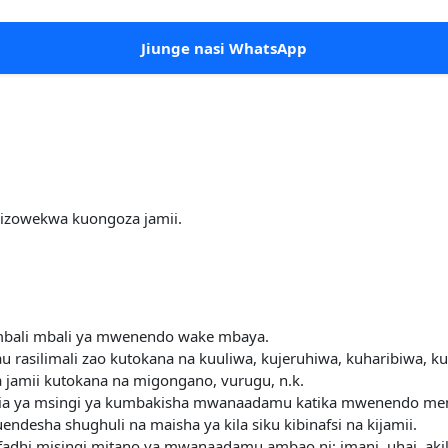
Jiunge nasi WhatsApp
zilizowekwa kuongoza jamii.
a mbali mbali ya mwenendo wake mbaya.
au rasilimali zao kutokana na kuuliwa, kujeruhiwa, kuharibiwa, ku
ka jamii kutokana na migongano, vurugu, n.k.
ma njia ya msingi ya kumbakisha mwanaadamu katika mwenendo m
desha shughuli na maisha ya kila siku kibinafsi na kijamii.
uhifadhi misingi mitano ya mwanaadamu ambao ni; imani, uhai, akil