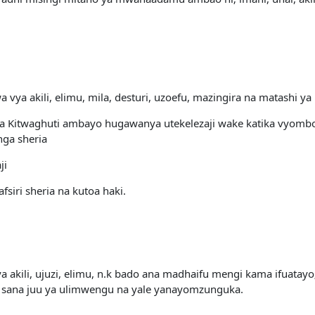
a akili, elimu, mila, desturi, uzoefu, mazingira na matashi ya 
za Kitwaghuti ambayo hugawanya utekelezaji wake katika vyombo 
nga sheria
ji
siri sheria na kutoa haki.
kili, ujuzi, elimu, n.k bado ana madhaifu mengi kama ifuatayo
sana juu ya ulimwengu na yale yanayomzunguka.