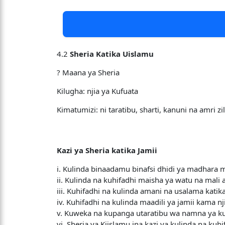
4.2
Sheria Katika Uislamu
? Maana ya Sheria
Kilugha: njia ya Kufuata
Kimatumizi: ni taratibu, sharti, kanuni na amri 
Kazi ya Sheria katika Jamii
i. Kulinda binaadamu binafsi dhidi ya madhar
ii. Kulinda na kuhifadhi maisha ya watu na mali 
iii. Kuhifadhi na kulinda amani na usalama kati
iv. Kuhifadhi na kulinda maadili ya jamii ka
v. Kuweka na kupanga utaratibu wa namna ya kuen
vi. Sheria ya Kiislamu ina kazi ya kulinda na k