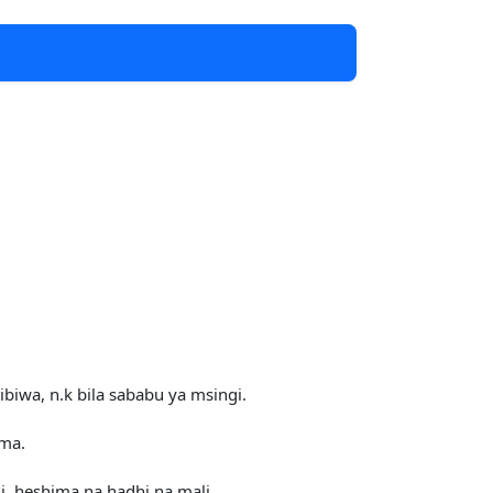
ibiwa, n.k bila sababu ya msingi.
ema.
i, heshima na hadhi na mali.