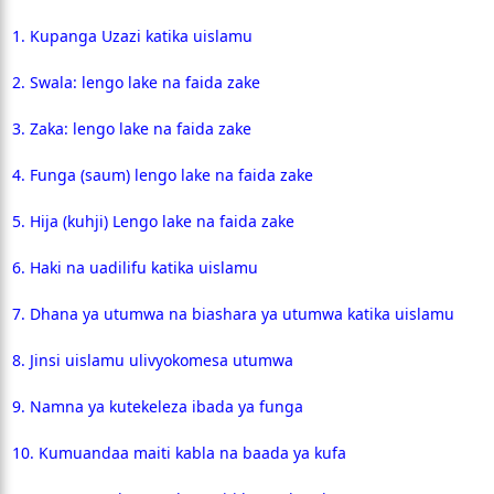
1. Kupanga Uzazi katika uislamu
2. Swala: lengo lake na faida zake
3. Zaka: lengo lake na faida zake
4. Funga (saum) lengo lake na faida zake
5. Hija (kuhji) Lengo lake na faida zake
6. Haki na uadilifu katika uislamu
7. Dhana ya utumwa na biashara ya utumwa katika uislamu
8. Jinsi uislamu ulivyokomesa utumwa
9. Namna ya kutekeleza ibada ya funga
10. Kumuandaa maiti kabla na baada ya kufa