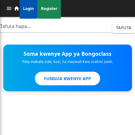
Login
Register
TAFUTA
Soma kwenye App ya Bongoclass
Pata makala zote, kozi, na maswali kwa urahisi zaidi.
FUNGUA KWENYE APP