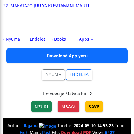
22. MAKATAZO JUU YA KUYATAMANI MAUTI
‹ Nyuma
› Endelea
‹ Books
‹ Apps ››
Download App yetu
NYUMA
ENDELEA
Umeionaje Makala hii.. ?
NZURI
MBAYA
SAVE
Author:
Rajabu
Tarehe:
2024-05-10 14:53:23
Topic:
Fiqh
Main:
Post
File:
Download PDF
Views
5427