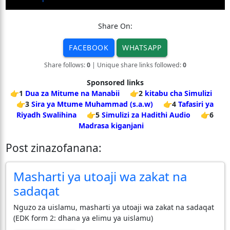
Share On:
FACEBOOK
WHATSAPP
Share follows:
0
| Unique share links followed:
0
Sponsored links
👉1
Dua za Mitume na Manabii
👉2
kitabu cha Simulizi
👉3
Sira ya Mtume Muhammad (s.a.w)
👉4
Tafasiri ya
Riyadh Swalihina
👉5
Simulizi za Hadithi Audio
👉6
Madrasa kiganjani
Post zinazofanana:
Masharti ya utoaji wa zakat na
sadaqat
Nguzo za uislamu, masharti ya utoaji wa zakat na sadaqat
(EDK form 2: dhana ya elimu ya uislamu)