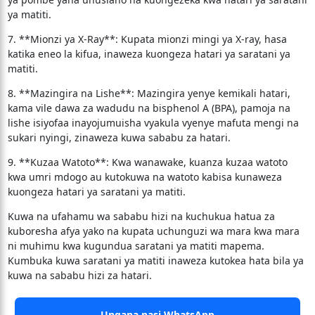
ya matiti.
7. **Mionzi ya X-Ray**: Kupata mionzi mingi ya X-ray, hasa
katika eneo la kifua, inaweza kuongeza hatari ya saratani ya
matiti.
8. **Mazingira na Lishe**: Mazingira yenye kemikali hatari,
kama vile dawa za wadudu na bisphenol A (BPA), pamoja na
lishe isiyofaa inayojumuisha vyakula vyenye mafuta mengi na
sukari nyingi, zinaweza kuwa sababu za hatari.
9. **Kuzaa Watoto**: Kwa wanawake, kuanza kuzaa watoto
kwa umri mdogo au kutokuwa na watoto kabisa kunaweza
kuongeza hatari ya saratani ya matiti.
Kuwa na ufahamu wa sababu hizi na kuchukua hatua za
kuboresha afya yako na kupata uchunguzi wa mara kwa mara
ni muhimu kwa kugundua saratani ya matiti mapema.
Kumbuka kuwa saratani ya matiti inaweza kutokea hata bila ya
kuwa na sababu hizi za hatari.
Ungana nasi WhatsApp