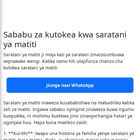
Sababu za kutokea kwa saratani
ya matiti
Saratani ya matiti ji moja kati ya saratani zinazosumbuwa
wqnawake wengi. Katika somo hili utajifunza chanzo cha
kutokea saratani ya matiti
Jiunge nasi WhatsApp
Saratani ya matiti inaweza kusababishwa na mabadiliko katika
seli za matiti. Ingawa sababu nyingine zinaweza kuwa ngumu
kuepukika, ni muhimu kuelewa jinsi zinavyochangia hatari ya
ugonjwa huu. Hapa kuna maelezo zaidi:
1. **Kurithi**: Iwapo una historia ya familia yenye saratani ya
matiti, hasa mama, dada, au shangazi, hatari yako inaweza