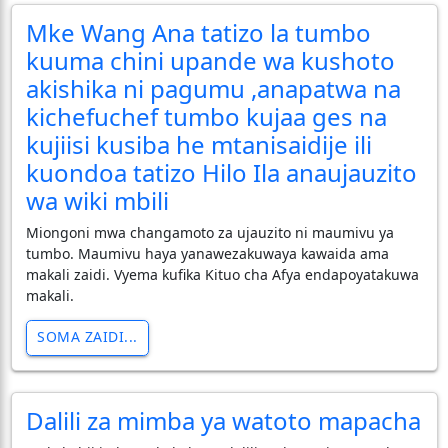
Mke Wang Ana tatizo la tumbo
kuuma chini upande wa kushoto
akishika ni pagumu ,anapatwa na
kichefuchef tumbo kujaa ges na
kujiisi kusiba he mtanisaidije ili
kuondoa tatizo Hilo Ila anaujauzito
wa wiki mbili
Miongoni mwa changamoto za ujauzito ni maumivu ya
tumbo. Maumivu haya yanawezakuwaya kawaida ama
makali zaidi. Vyema kufika Kituo cha Afya endapoyatakuwa
makali.
SOMA ZAIDI...
Dalili za mimba ya watoto mapacha