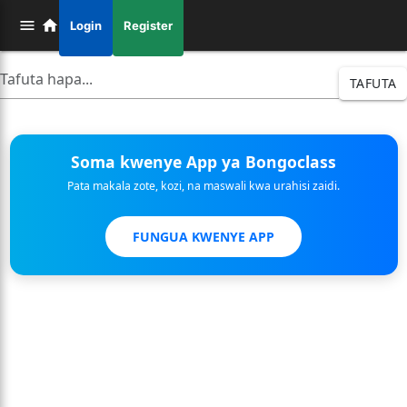
Login
Register
TAFUTA
Soma kwenye App ya Bongoclass
Pata makala zote, kozi, na maswali kwa urahisi zaidi.
FUNGUA KWENYE APP