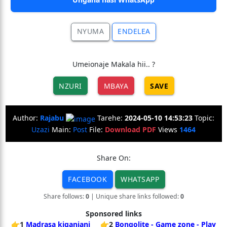
NYUMA
ENDELEA
Umeionaje Makala hii.. ?
NZURI
MBAYA
SAVE
Author:
Rajabu
Tarehe:
2024-05-10 14:53:23
Topic:
Uzazi
Main:
Post
File:
Download PDF
Views
1464
Share On:
FACEBOOK
WHATSAPP
Share follows:
0
| Unique share links followed:
0
Sponsored links
👉1
Madrasa kiganjani
👉2
Bongolite - Game zone - Play