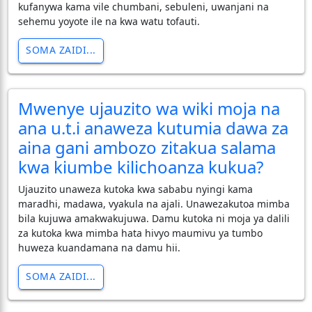
kufanywa kama vile chumbani, sebuleni, uwanjani na
sehemu yoyote ile na kwa watu tofauti.
SOMA ZAIDI...
Mwenye ujauzito wa wiki moja na
ana u.t.i anaweza kutumia dawa za
aina gani ambozo zitakua salama
kwa kiumbe kilichoanza kukua?
Ujauzito unaweza kutoka kwa sababu nyingi kama
maradhi, madawa, vyakula na ajali. Unawezakutoa mimba
bila kujuwa amakwakujuwa. Damu kutoka ni moja ya dalili
za kutoka kwa mimba hata hivyo maumivu ya tumbo
huweza kuandamana na damu hii.
SOMA ZAIDI...