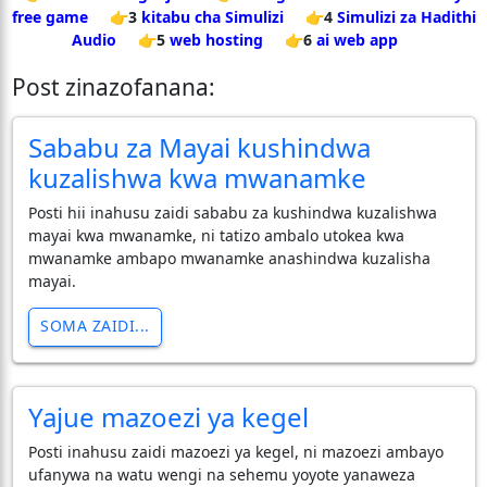
free game
👉3
kitabu cha Simulizi
👉4
Simulizi za Hadithi
Audio
👉5
web hosting
👉6
ai web app
Post zinazofanana:
Sababu za Mayai kushindwa
kuzalishwa kwa mwanamke
Posti hii inahusu zaidi sababu za kushindwa kuzalishwa
mayai kwa mwanamke, ni tatizo ambalo utokea kwa
mwanamke ambapo mwanamke anashindwa kuzalisha
mayai.
SOMA ZAIDI...
Yajue mazoezi ya kegel
Posti inahusu zaidi mazoezi ya kegel, ni mazoezi ambayo
ufanywa na watu wengi na sehemu yoyote yanaweza