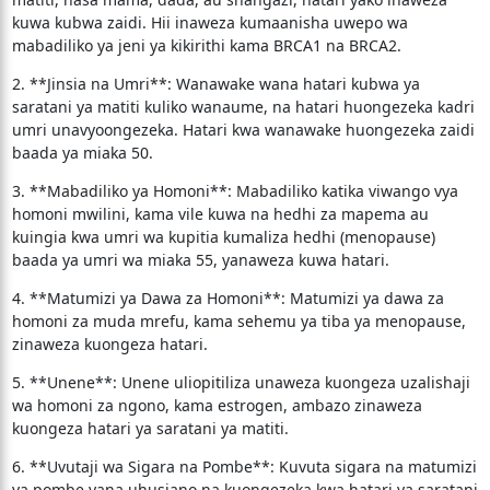
kuwa kubwa zaidi. Hii inaweza kumaanisha uwepo wa
mabadiliko ya jeni ya kikirithi kama BRCA1 na BRCA2.
2. **Jinsia na Umri**: Wanawake wana hatari kubwa ya
saratani ya matiti kuliko wanaume, na hatari huongezeka kadri
umri unavyoongezeka. Hatari kwa wanawake huongezeka zaidi
baada ya miaka 50.
3. **Mabadiliko ya Homoni**: Mabadiliko katika viwango vya
homoni mwilini, kama vile kuwa na hedhi za mapema au
kuingia kwa umri wa kupitia kumaliza hedhi (menopause)
baada ya umri wa miaka 55, yanaweza kuwa hatari.
4. **Matumizi ya Dawa za Homoni**: Matumizi ya dawa za
homoni za muda mrefu, kama sehemu ya tiba ya menopause,
zinaweza kuongeza hatari.
5. **Unene**: Unene uliopitiliza unaweza kuongeza uzalishaji
wa homoni za ngono, kama estrogen, ambazo zinaweza
kuongeza hatari ya saratani ya matiti.
6. **Uvutaji wa Sigara na Pombe**: Kuvuta sigara na matumizi
ya pombe yana uhusiano na kuongezeka kwa hatari ya saratani