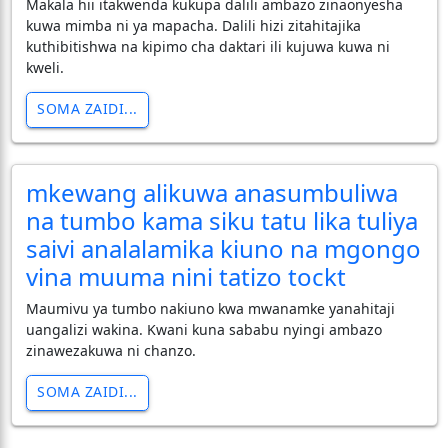
Makala hii itakwenda kukupa dalili ambazo zinaonyesha
kuwa mimba ni ya mapacha. Dalili hizi zitahitajika
kuthibitishwa na kipimo cha daktari ili kujuwa kuwa ni
kweli.
SOMA ZAIDI...
mkewang alikuwa anasumbuliwa
na tumbo kama siku tatu lika tuliya
saivi analalamika kiuno na mgongo
vina muuma nini tatizo tockt
Maumivu ya tumbo nakiuno kwa mwanamke yanahitaji
uangalizi wakina. Kwani kuna sababu nyingi ambazo
zinawezakuwa ni chanzo.
SOMA ZAIDI...