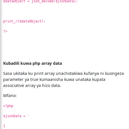
$dataObject = json_decode($jsonData);
print_r($dataObject);
?>
Kubadili kuwa php array data
Sasa ukitaka ku print array unachotakiwa kufanya ni kuongeza
parameter ya true kumaanisha kuwa unataka kupata
associative array ya hizo data.
Mfano:
<?php
$jsonData = '
{