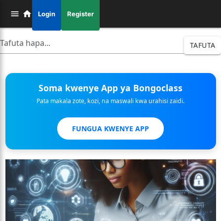
Login
Register
TAFUTA
Soma kwenye App ya Bongoclass
Pata makala zote, kozi, na maswali kwa urahisi zaidi.
FUNGUA KWENYE APP