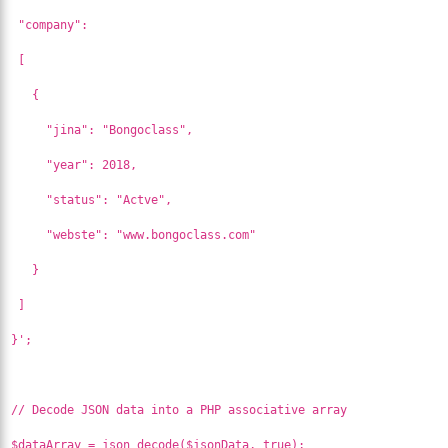
"company":
[
{
"jina": "Bongoclass",
"year": 2018,
"status": "Actve",
"webste": "www.bongoclass.com"
}
]
}';
// Decode JSON data into a PHP associative array
$dataArray = json_decode($jsonData, true);