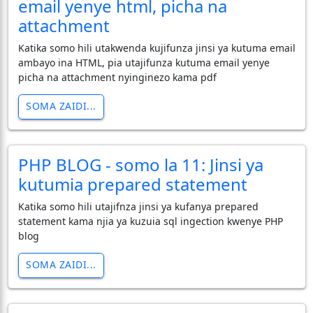
email yenye html, picha na
attachment
Katika somo hili utakwenda kujifunza jinsi ya kutuma email
ambayo ina HTML, pia utajifunza kutuma email yenye
picha na attachment nyinginezo kama pdf
SOMA ZAIDI...
PHP BLOG - somo la 11: Jinsi ya
kutumia prepared statement
Katika somo hili utajifnza jinsi ya kufanya prepared
statement kama njia ya kuzuia sql ingection kwenye PHP
blog
SOMA ZAIDI...