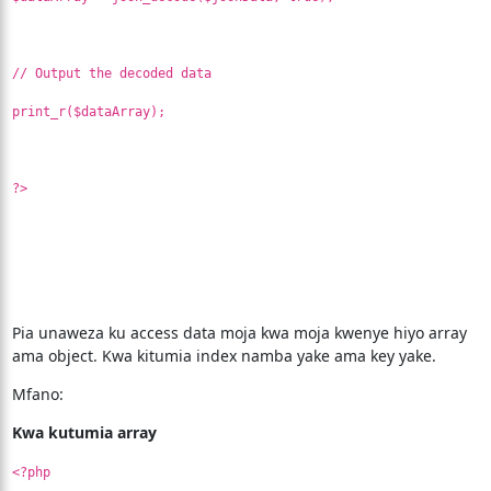
// Output the decoded data
print_r($dataArray);
?>
Pia unaweza ku access data moja kwa moja kwenye hiyo array
ama object. Kwa kitumia index namba yake ama key yake.
Mfano:
Kwa kutumia array
<?php