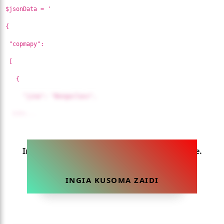
$jsonData = '
{
"copmapy":
[
{
"jina": "Bongoclass",
&nbs...
Ingia sasa ili uweze kusoma makala hii yote.
INGIA KUSOMA ZAIDI