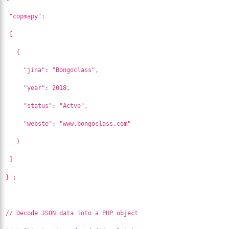
"copmapy":
[
{
"jina": "Bongoclass",
"year": 2018,
"status": "Actve",
"webste": "www.bongoclass.com"
}
]
}';
// Decode JSON data into a PHP object