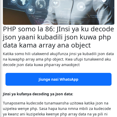
PHP somo la 86: JInsi ya ku decode
json yaani kubadili json kuwa php
data kama array ana object
Katika somo hili utakwend akujifunza jinsi ya kubadili json data
na kuwaphp array ama php object. Kwa ufupi tunakwend aku
decode json data kuwa phparray amaobject
Jiunge nasi WhatsApp
Jinsi ya kufanya decoding ya json data:
Tunaposema kudecode tunamaansha uzitowa katika json na
uzpelea wenye php. Sasa hapa kuna nmna mbili za kudecode
ya kwanz ani kuzipeleka kwenye php array data na ya pili ni