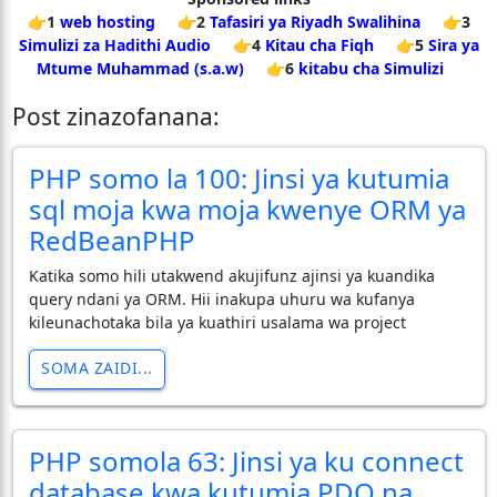
👉1
web hosting
👉2
Tafasiri ya Riyadh Swalihina
👉3
Simulizi za Hadithi Audio
👉4
Kitau cha Fiqh
👉5
Sira ya
Mtume Muhammad (s.a.w)
👉6
kitabu cha Simulizi
Post zinazofanana:
PHP somo la 100: Jinsi ya kutumia
sql moja kwa moja kwenye ORM ya
RedBeanPHP
Katika somo hili utakwend akujifunz ajinsi ya kuandika
query ndani ya ORM. Hii inakupa uhuru wa kufanya
kileunachotaka bila ya kuathiri usalama wa project
SOMA ZAIDI...
PHP somola 63: Jinsi ya ku connect
database kwa kutumia PDO na