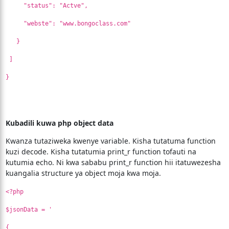
"status": "Actve",
"webste": "www.bongoclass.com"
}
]
}
Kubadili kuwa php object data
Kwanza tutaziweka kwenye variable. Kisha tutatuma function
kuzi decode. Kisha tutatumia print_r function tofauti na
kutumia echo. Ni kwa sababu print_r function hii itatuwezesha
kuangalia structure ya object moja kwa moja.
<?php
$jsonData = '
{