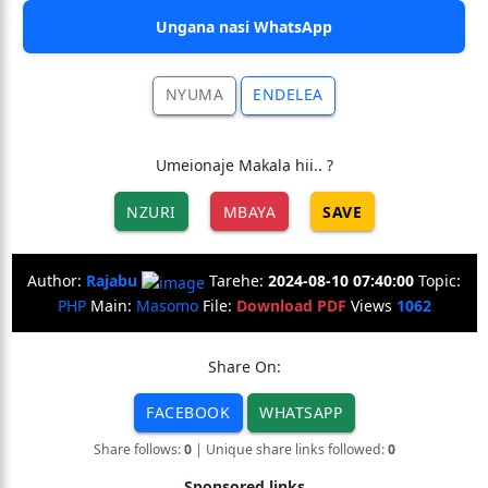
Ungana nasi WhatsApp
NYUMA
ENDELEA
Umeionaje Makala hii.. ?
NZURI
MBAYA
SAVE
Author:
Rajabu
Tarehe:
2024-08-10 07:40:00
Topic:
PHP
Main:
Masomo
File:
Download PDF
Views
1062
Share On:
FACEBOOK
WHATSAPP
Share follows:
0
| Unique share links followed:
0
Sponsored links