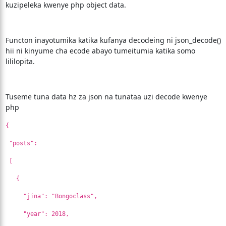
kuzipeleka kwenye php object data.
Functon inayotumika katika kufanya decodeing ni json_decode()
hii ni kinyume cha ecode abayo tumeitumia katika somo
lililopita.
Tuseme tuna data hz za json na tunataa uzi decode kwenye
php
{
"posts":
[
{
"jina": "Bongoclass",
"year": 2018,