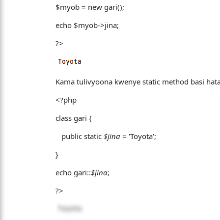
$myob = new gari();
echo $myob->jina;
?>
Kama tulivyoona kwenye static method basi hat
<?php
class gari {
public static
$jina
= 'Toyota';
}
echo gari::
$jina
;
?>