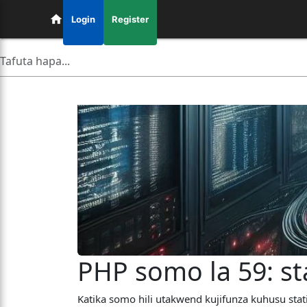
Login
Register
PHP somo la 59: st
Katika somo hili utakwend kujifunza kuhusu stat