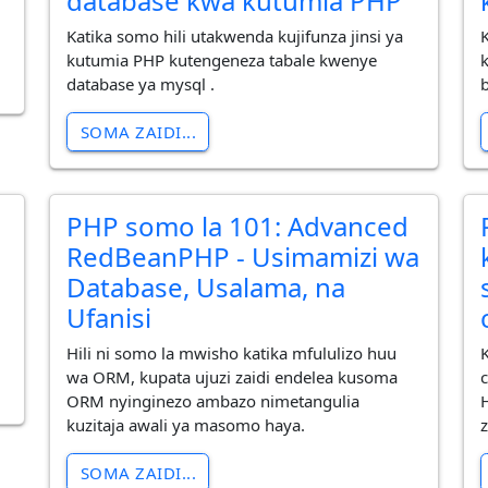
database kwa kutumia PHP
Katika somo hili utakwenda kujifunza jinsi ya
kutumia PHP kutengeneza tabale kwenye
database ya mysql .
SOMA ZAIDI...
PHP somo la 101: Advanced
RedBeanPHP - Usimamizi wa
Database, Usalama, na
Ufanisi
Hili ni somo la mwisho katika mfululizo huu
wa ORM, kupata ujuzi zaidi endelea kusoma
c
ORM nyinginezo ambazo nimetangulia
kuzitaja awali ya masomo haya.
SOMA ZAIDI...