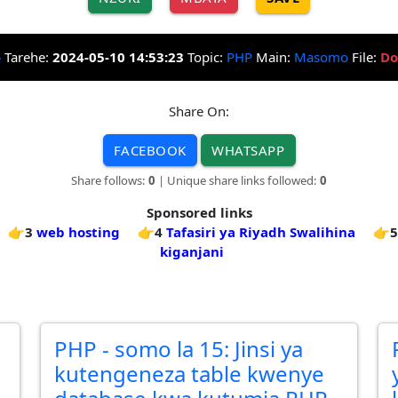
Tarehe:
2024-05-10 14:53:23
Topic:
PHP
Main:
Masomo
File:
Do
Share On:
FACEBOOK
WHATSAPP
Share follows:
0
| Unique share links followed:
0
Sponsored links
👉3
web hosting
👉4
Tafasiri ya Riyadh Swalihina
👉5
kiganjani
PHP - somo la 15: Jinsi ya
kutengeneza table kwenye