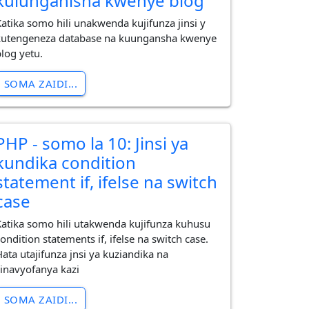
kuiunganisha kwenye blog
Katika somo hili unakwenda kujifunza jinsi y
kutengeneza database na kuungansha kwenye
blog yetu.
SOMA ZAIDI...
PHP - somo la 10: Jinsi ya
kundika condition
statement if, ifelse na switch
case
Katika somo hili utakwenda kujifunza kuhusu
ondition statements if, ifelse na switch case.
Hata utajifunza jnsi ya kuziandika na
zinavyofanya kazi
SOMA ZAIDI...