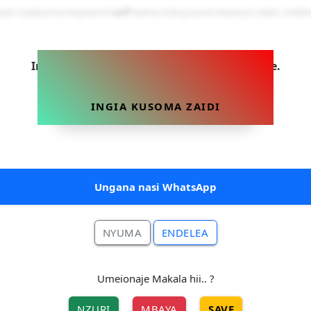
 basi tutatumia keyword
self
kama tulivyoona kwenye static meth
Ingia sasa ili uweze kusoma makala hii yote.
INGIA KUSOMA ZAIDI
Ungana nasi WhatsApp
NYUMA
ENDELEA
Umeionaje Makala hii.. ?
NZURI
MBAYA
SAVE