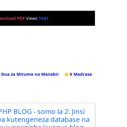
wnload PDF
Views
1041
Dua za Mitume na Manabii
👉6
Madrasa
PHP BLOG - somo la 2: Jinsi
ya kutengeneza database na