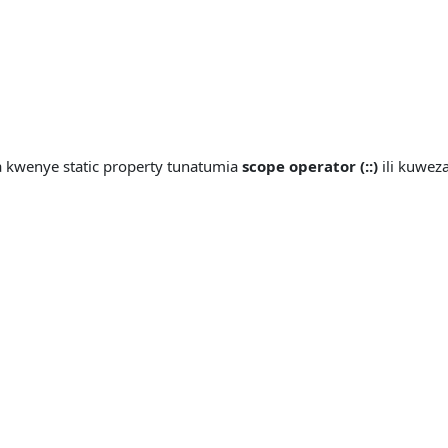
a kwenye static property tunatumia
scope operator (::)
ili kuwez