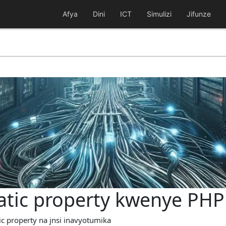
Afya
Dini
ICT
Simulizi
Jifunze
atic property kwenye PHP
ic property na jnsi inavyotumika