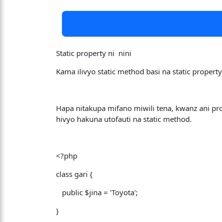
Static property ni nini
Kama ilivyo static method basi na static proper
Hapa nitakupa mifano miwili tena, kwanz ani pro
hivyo hakuna utofauti na static method.
<?php
class gari {
public $jina = 'Toyota';
}