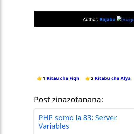
Author:
Rajabu
👉1
Kitau cha Fiqh
👉2
Kitabu cha Afya
Post zinazofanana:
PHP somo la 83: Server
Variables