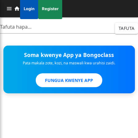
Login
Register
TAFUTA
Soma kwenye App ya Bongoclass
Pata makala zote, kozi, na maswali kwa urahisi zaidi.
FUNGUA KWENYE APP