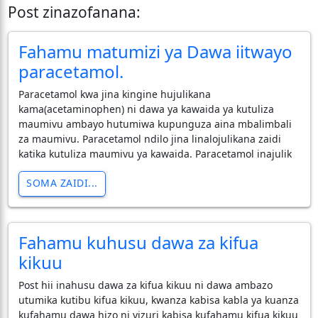
Post zinazofanana:
Fahamu matumizi ya Dawa iitwayo
paracetamol.
Paracetamol kwa jina kingine hujulikana
kama(acetaminophen) ni dawa ya kawaida ya kutuliza
maumivu ambayo hutumiwa kupunguza aina mbalimbali
za maumivu. Paracetamol ndilo jina linalojulikana zaidi
katika kutuliza maumivu ya kawaida. Paracetamol inajulik
SOMA ZAIDI...
Fahamu kuhusu dawa za kifua
kikuu
Post hii inahusu dawa za kifua kikuu ni dawa ambazo
utumika kutibu kifua kikuu, kwanza kabisa kabla ya kuanza
kufahamu dawa hizo ni vizuri kabisa kufahamu kifua kikuu