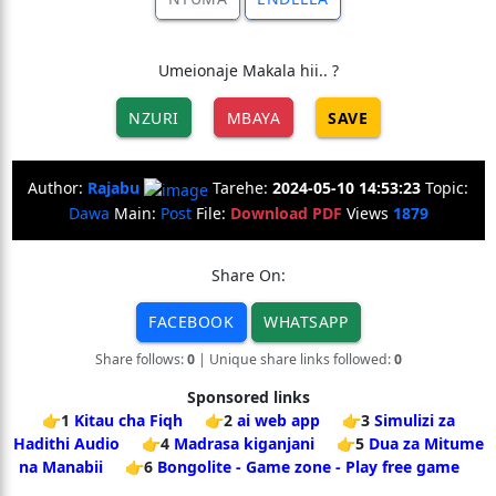
Umeionaje Makala hii.. ?
NZURI
MBAYA
SAVE
Author:
Rajabu
Tarehe:
2024-05-10 14:53:23
Topic:
Dawa
Main:
Post
File:
Download PDF
Views
1879
Share On:
FACEBOOK
WHATSAPP
Share follows:
0
| Unique share links followed:
0
Sponsored links
👉1
Kitau cha Fiqh
👉2
ai web app
👉3
Simulizi za
Hadithi Audio
👉4
Madrasa kiganjani
👉5
Dua za Mitume
na Manabii
👉6
Bongolite - Game zone - Play free game