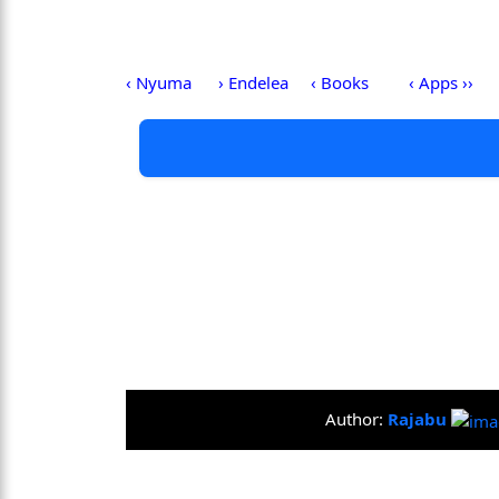
‹ Nyuma
› Endelea
‹ Books
‹ Apps ››
Author:
Rajabu