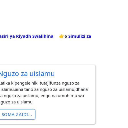
asiri ya Riyadh Swalihina
👉6
Simulizi za
Nguzo za uislamu
Katika kipengele hiki tutajifunza nguzo za
uislamu.aina tano za nguzo za uislamu,dhana
ya nguzo za uislamu,lengo na umuhimu wa
nguzo za uislamu
SOMA ZAIDI...