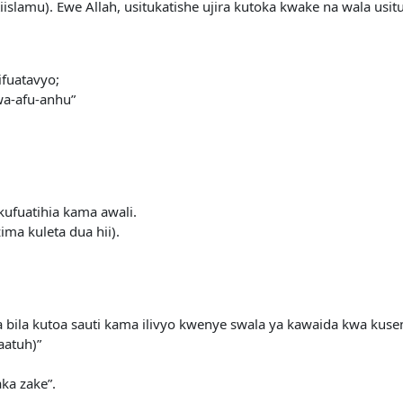
slamu). Ewe Allah, usitukatishe ujira kutoka kwake na wala usitu
fuatavyo;
wa-afu-anhu”
ufuatihia kama awali.
ma kuleta dua hii).
bila kutoa sauti kama ilivyo kwenye swala ya kawaida kwa kuse
aatuh)”
ka zake”.