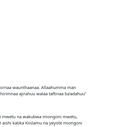
.
akirnaa waunthaanaa. Allaahumma man
hirimnaa ajirahuu walaa taftinaa ba’adahuu”
goni mwetu na wakubwa miongoni mwetu,
ishi katika Kiislamu na yeyote miongoni