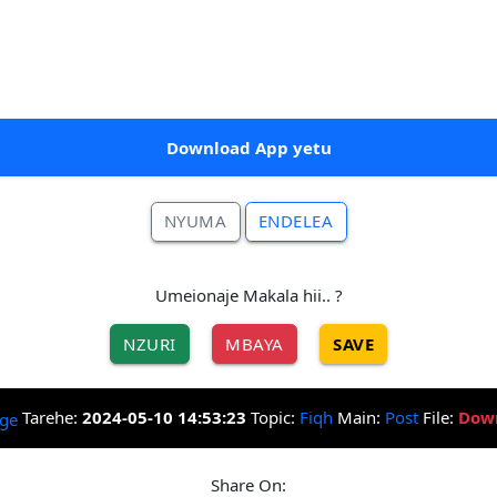
Download App yetu
NYUMA
ENDELEA
Umeionaje Makala hii.. ?
NZURI
MBAYA
SAVE
Tarehe:
2024-05-10 14:53:23
Topic:
Fiqh
Main:
Post
File:
Dow
Share On: