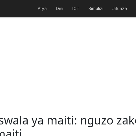
Afya
Dini
ICT
Simulizi
Jifunze
wala ya maiti: nguzo zak
maiti