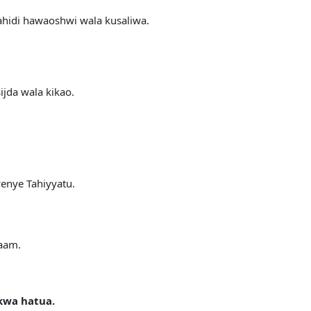
ahidi hawaoshwi wala kusaliwa.
ijda wala kikao.
enye Tahiyyatu.
laam.
kwa hatua.