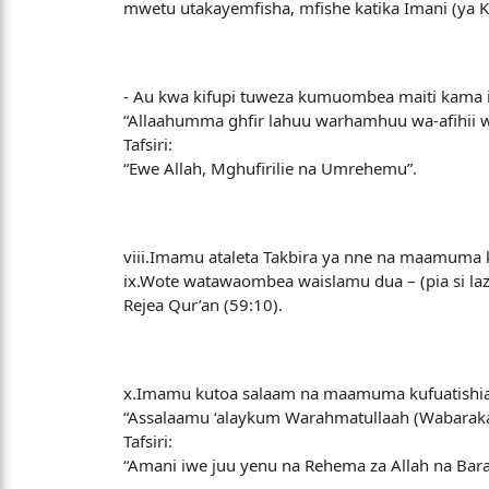
mwetu utakayemfisha, mfishe katika Imani (ya Kii
- Au kwa kifupi tuweza kumuombea maiti kama i
“Allaahumma ghfir lahuu warhamhuu wa-afihii 
Tafsiri:
“Ewe Allah, Mghufirilie na Umrehemu”.
viii.Imamu ataleta Takbira ya nne na maamuma k
ix.Wote watawaombea waislamu dua – (pia si lazi
Rejea Qur’an (59:10).
x.Imamu kutoa salaam na maamuma kufuatishia 
“Assalaamu ‘alaykum Warahmatullaah (Wabarak
Tafsiri:
“Amani iwe juu yenu na Rehema za Allah na Bara