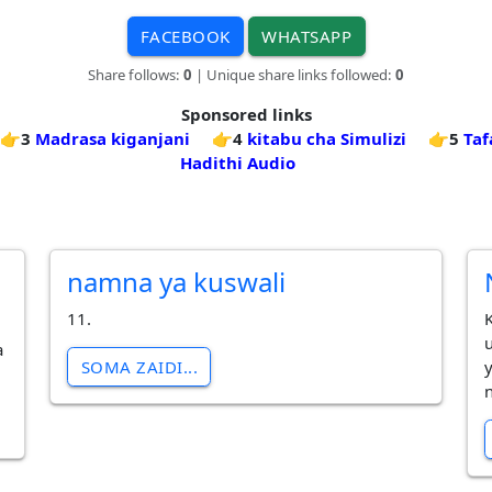
FACEBOOK
WHATSAPP
Share follows:
0
| Unique share links followed:
0
Sponsored links
👉3
Madrasa kiganjani
👉4
kitabu cha Simulizi
👉5
Taf
Hadithi Audio
namna ya kuswali
11.
a
SOMA ZAIDI...