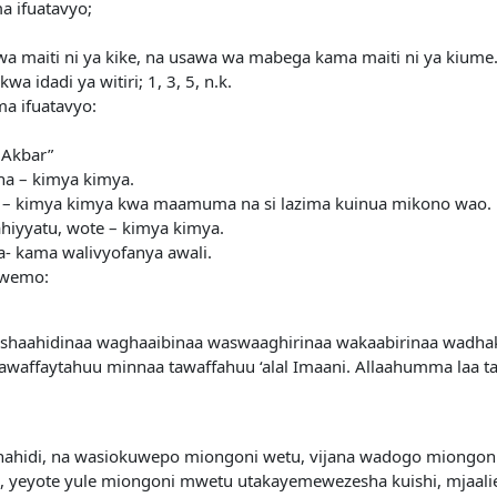
a ifuatavyo;
wa maiti ni ya kike, na usawa wa mabega kama maiti ni ya kiume
idadi ya witiri; 1, 3, 5, n.k.
a ifuatavyo:
 Akbar”
a – kimya kimya.
ma – kimya kimya kwa maamuma na si lazima kuinua mikono wao.
ahiyyatu, wote – kimya kimya.
a- kama walivyofanya awali.
iwemo:
washaahidinaa waghaaibinaa waswaaghirinaa wakaabirinaa wadh
awaffaytahuu minnaa tawaffahuu ‘alal Imaani. Allaahumma laa ta
mashahidi, na wasiokuwepo miongoni wetu, vijana wadogo mion
yeyote yule miongoni mwetu utakayemewezesha kuishi, mjaalie a