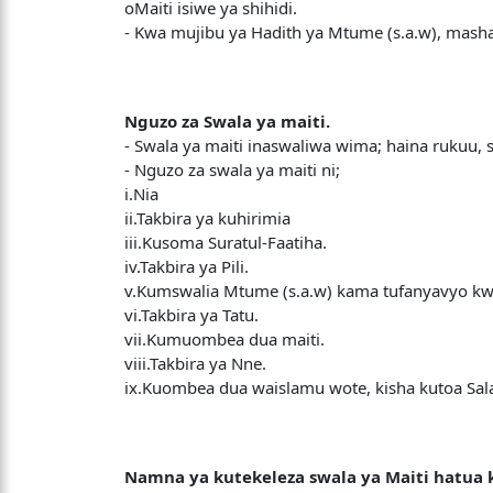
oMaiti isiwe ya shihidi.
- Kwa mujibu ya Hadith ya Mtume (s.a.w), mash
Nguzo za Swala ya maiti.
- Swala ya maiti inaswaliwa wima; haina rukuu, s
- Nguzo za swala ya maiti ni;
i.Nia
ii.Takbira ya kuhirimia
iii.Kusoma Suratul-Faatiha.
iv.Takbira ya Pili.
v.Kumswalia Mtume (s.a.w) kama tufanyavyo kw
vi.Takbira ya Tatu.
vii.Kumuombea dua maiti.
viii.Takbira ya Nne.
ix.Kuombea dua waislamu wote, kisha kutoa Sa
Namna ya kutekeleza swala ya Maiti hatua 