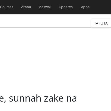
Courses
Vitabu
Maswali
Updates.
Apps
TAFUTA
e, sunnah zake na