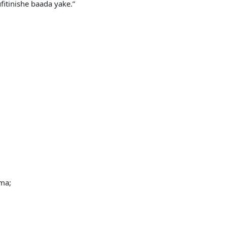
fitinishe baada yake.”
ma;