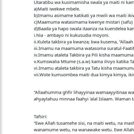
Utaratibu wa kusimamisha swala ya maiti ni kam
a)Maiti iwekwe mbele.
b)Imamu asimame katikati ya mwili wa maiti iki
c)Maamuma watasimama kwenye mistari (safu) kwa 
d)Baada ya hapo swala itaanza na kuendelea kam
i.Nia - ambayo ni kukusudia moyoni.
ii.Kuleta takbira ya kwanza; kwa kusema, “Allaah
iii.Imamu na maamuma watasoma suratul-Faatih
iv.Imamu ataleta Takbira ya Pili kisha maamu
v.Kumswalia Mtume (s.a.w) kama ilivyo katika T
vi.Imamu ataleta takbira ya Tatu kisha maamum
vii.Wote kumuombea maiti dua kimya kimya, ik
“Allaahumma ghfir lihayyinaa wamaayyitinaa 
ahyaytahuu minnaa faahyi ‘alal Islaam. Waman t
Tafsiri:
“Ewe Allah tusamehe sisi, na maiti wetu, na 
wanamume wetu, na wanawake wetu. Ewe Allah, 