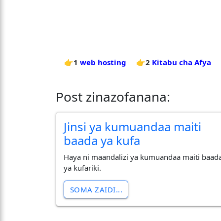
👉1
web hosting
👉2
Kitabu cha Afya
Post zinazofanana:
Jinsi ya kumuandaa maiti
baada ya kufa
Haya ni maandalizi ya kumuandaa maiti baad
ya kufariki.
SOMA ZAIDI...