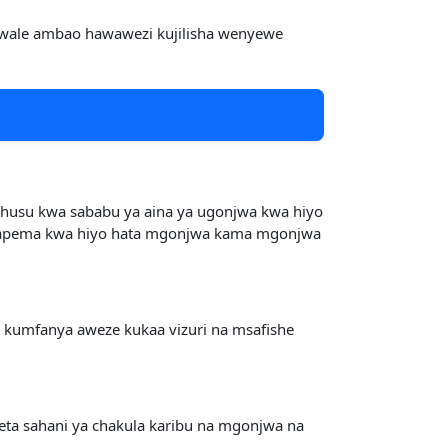
a wale ambao hawawezi kujilisha wenyewe
husu kwa sababu ya aina ya ugonjwa kwa hiyo
 mapema kwa hiyo hata mgonjwa kama mgonjwa
 kumfanya aweze kukaa vizuri na msafishe
ta sahani ya chakula karibu na mgonjwa na