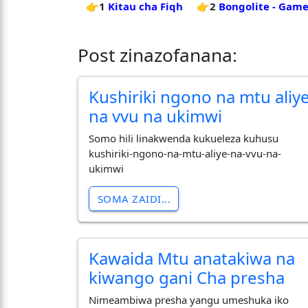
👉1
Kitau cha Fiqh
👉2
Bongolite - Game
Post zinazofanana:
Kushiriki ngono na mtu aliy
na vvu na ukimwi
Somo hili linakwenda kukueleza kuhusu
kushiriki-ngono-na-mtu-aliye-na-vvu-na-
ukimwi
SOMA ZAIDI...
Kawaida Mtu anatakiwa na
kiwango gani Cha presha
Nimeambiwa presha yangu umeshuka iko