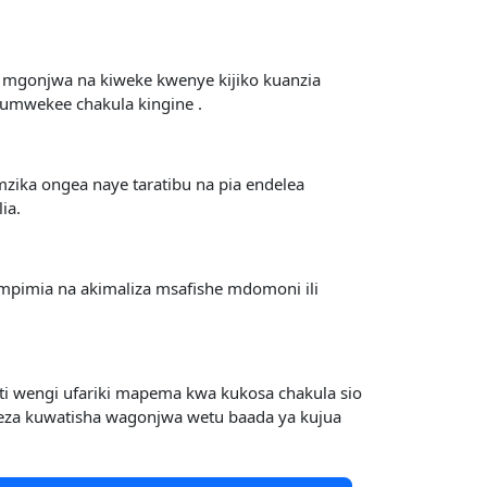
a mgonjwa na kiweke kwenye kijiko kuanzia
 umwekee chakula kingine .
ika ongea naye taratibu na pia endelea
ia.
ompimia na akimaliza msafishe mdomoni ili
i wengi ufariki mapema kwa kukosa chakula sio
eza kuwatisha wagonjwa wetu baada ya kujua