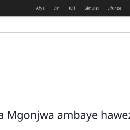
Afya
Dini
ICT
Simulizi
Jifunze
 Mgonjwa ambaye hawezi