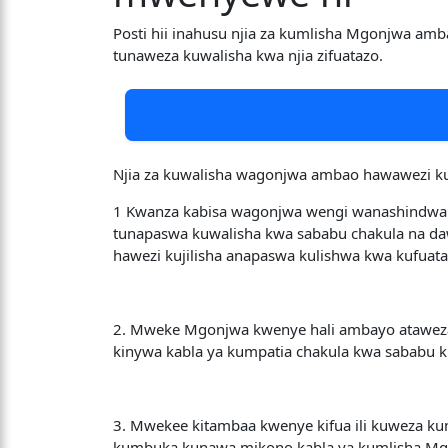
Posti hii inahusu njia za kumlisha Mgonjwa am
tunaweza kuwalisha kwa njia zifuatazo.
Njia za kuwalisha wagonjwa ambao hawawezi k
1 Kwanza kabisa wagonjwa wengi wanashindwa k
tunapaswa kuwalisha kwa sababu chakula na 
hawezi kujilisha anapaswa kulishwa kwa kufuata 
2. Mweke Mgonjwa kwenye hali ambayo ataweza k
kinywa kabla ya kumpatia chakula kwa sababu k
3. Mwekee kitambaa kwenye kifua ili kuweza k
kumbuka kunawa mikono kabla ya kumlisha Mg