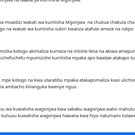
a na msaidizi wakati wa kumlisha Mgonjwa na chukua chakula ch
o na wakati wa kumlisha subiri kwanza atafute ameze na ndipo
ika kidogo akimaliza kumeza na mlishe tena na akiwa amepumz
kichefuchefu mpumzishe kumlisha mpaka apo baadae atakapo tul
la mpe kidogo na kwa utaratibu mpaka atakapomaliza kiasi ulich
ula ambacho kilianguka kwenye nguo.
ibu wa kuwalisha wagonjwa kwa sababu wagonjwa walio mahutut
mu kuhusu kuwalisha wagonjwa hawana kwa hiyo natumaini tutaw