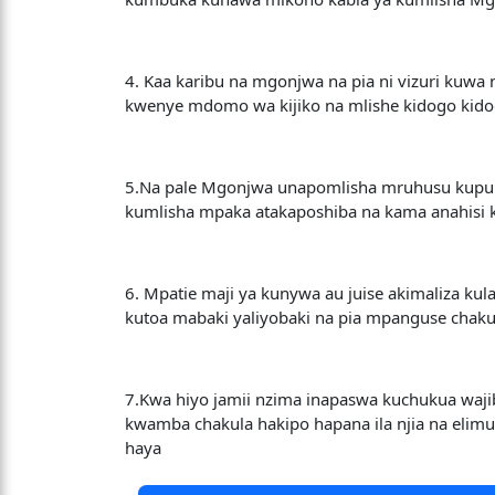
4. Kaa karibu na mgonjwa na pia ni vizuri kuw
kwenye mdomo wa kijiko na mlishe kidogo kidog
5.Na pale Mgonjwa unapomlisha mruhusu kupumz
kumlisha mpaka atakaposhiba na kama anahisi 
6. Mpatie maji ya kunywa au juise akimaliza ku
kutoa mabaki yaliyobaki na pia mpanguse chak
7.Kwa hiyo jamii nzima inapaswa kuchukua waj
kwamba chakula hakipo hapana ila njia na eli
haya