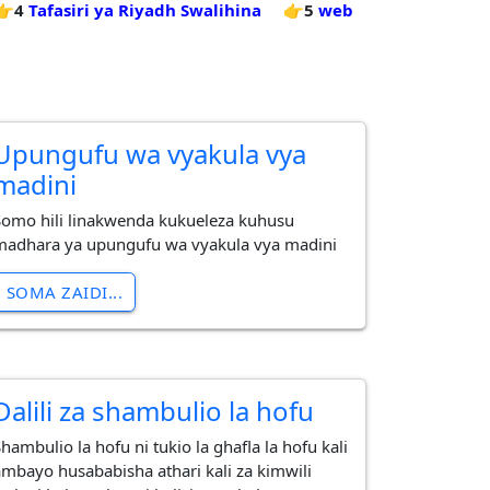
👉4
Tafasiri ya Riyadh Swalihina
👉5
web
Upungufu wa vyakula vya
madini
Somo hili linakwenda kukueleza kuhusu
madhara ya upungufu wa vyakula vya madini
SOMA ZAIDI...
Dalili za shambulio la hofu
hambulio la hofu ni tukio la ghafla la hofu kali
ambayo husababisha athari kali za kimwili