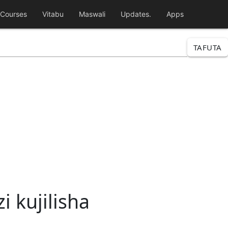
Courses
Vitabu
Maswali
Updates.
Apps
TAFUTA
 kujilisha