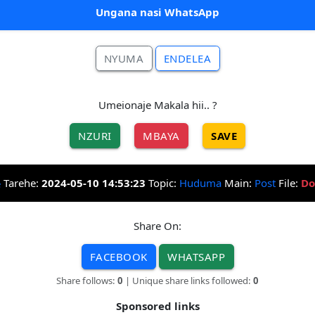
Ungana nasi WhatsApp
NYUMA
ENDELEA
Umeionaje Makala hii.. ?
NZURI
MBAYA
SAVE
Tarehe:
2024-05-10 14:53:23
Topic:
Huduma
Main:
Post
File:
Do
Share On:
FACEBOOK
WHATSAPP
Share follows:
0
| Unique share links followed:
0
Sponsored links