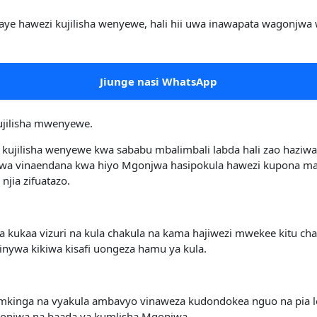
baye hawezi kujilisha wenyewe, hali hii uwa inawapata wagonjw
Jiunge nasi WhatsApp
ujilisha mwenyewe.
ujilisha wenyewe kwa sababu mbalimbali labda hali zao haziwa
dawa vinaendana kwa hiyo Mgonjwa hasipokula hawezi kupona
njia zifuatazo.
ukaa vizuri na kula chakula na kama hajiwezi mwekee kitu cha
inywa kikiwa kisafi uongeza hamu ya kula.
umkinga na vyakula ambavyo vinaweza kudondokea nguo na pia le
onjwa na baada ya kumlisha Mgonjwa.