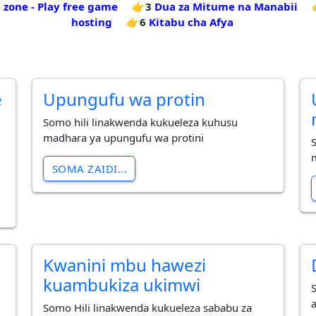
 zone - Play free game
👉3
Dua za Mitume na Manabii
hosting
👉6
Kitabu cha Afya
e
Upungufu wa protin
Somo hili linakwenda kukueleza kuhusu
madhara ya upungufu wa protini
SOMA ZAIDI...
Kwanini mbu hawezi
kuambukiza ukimwi
S
Somo Hili linakwenda kukueleza sababu za