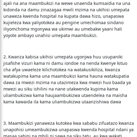
ajali na ana maambukizi na wewe unaenda kumsaidia na una
kidonda na damu zinazagaa mwili mzima na ukihisi umepata
unaweza kwenda hospital na kupata dawa hizo, unapaswa
kujieleza kwa yaliyotokea au pengine umechomaa sindano
iliyomchoma mgonywa wa ukimwi au umebakw yaani hali
yoyote ambayo unahisi umepata maambukizi.
2. Kwanza kabisa ukihisi umepata ugonjwa huu usupaniki
jisafishe vizuri kama ni damu iondoe na nenda kwenye kituo
cha afya uwaeleze kilichotokea na watakusikiliza, kwanza
watakupima kama una maambukizi kama hauna watakupatia
dawa za mwezi mzima na utazimeza kwa mwezi huo baada ya
mwezi au siku ishilini na nane utakwenda kupima kama
uliambukizwa kama haujaambukizwa utaendelea na maisha
kama kawaida ila kama uliambukizwa utaanzishiwa dawa
3. Maambukizi yanaweza kutokea kwa sababu zifuatazo kwanza
unapohisi umeambukizwa unapaswa kwenda hospital ndani ya
masaa sabini na mbili ni sawa na siku tatu, au kwa wakati