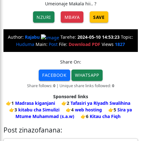
Umeionaje Makala hii.. ?
NZURI
MBAYA
SAVE
Author:
Rajabu
Tarehe:
2024-05-10 14:53:23
Topic:
Huduma
Main:
Post
File:
Download PDF
Views
1827
Share On:
FACEBOOK
WHATSAPP
Share follows:
0
| Unique share links followed:
0
Sponsored links
👉1
Madrasa kiganjani
👉2
Tafasiri ya Riyadh Swalihina
👉3
kitabu cha Simulizi
👉4
web hosting
👉5
Sira ya
Mtume Muhammad (s.a.w)
👉6
Kitau cha Fiqh
Post zinazofanana: