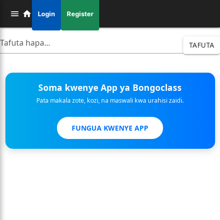
Login
Register
TAFUTA
Soma kwenye App ya Bongoclass
Pata makala zote, kozi, na maswali kwa urahisi zaidi.
FUNGUA KWENYE APP