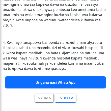
mwingine unaweza kupewa dawa na usizitumie ipasavyo
unazitumia ukiwa unakunywa pombe,au Leo umetumia kesho
unatumia au wakati mwingine kuziacha kabisa kwa kufanya
hivyo huwezi kupona na wadudu wataendelea kufanya kazi
vizuri.
4. Kwa hiyo tunapaswa kuzipenda na kuzidhamini afya zetu
ikitokea ukahisi una maambukizi ni vizuri kuwahi hospital Ili
kuweza kupata matibabu na hata ukijamiiana na mtu na una
wasi wasi naye ni vizuri kwenda hospital kupata matibabu
mapema Ili kuepuka hali ya kuendelea kuishi na maambukizi
na tukipewa dawa tuzitumie ipasavyo.
Ungana nasi WhatsApp
NYUMA
ENDELEA