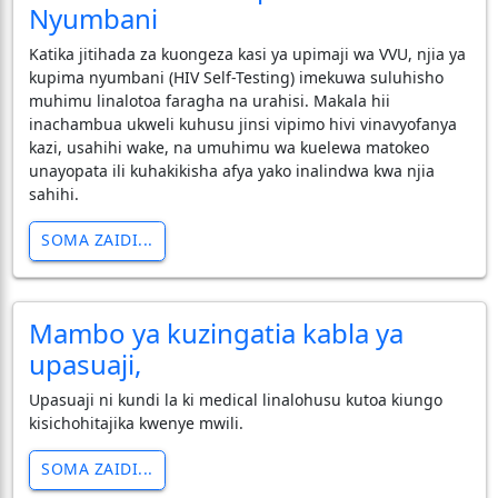
Nyumbani
Katika jitihada za kuongeza kasi ya upimaji wa VVU, njia ya
kupima nyumbani (HIV Self-Testing) imekuwa suluhisho
muhimu linalotoa faragha na urahisi. Makala hii
inachambua ukweli kuhusu jinsi vipimo hivi vinavyofanya
kazi, usahihi wake, na umuhimu wa kuelewa matokeo
unayopata ili kuhakikisha afya yako inalindwa kwa njia
sahihi.
SOMA ZAIDI...
Mambo ya kuzingatia kabla ya
upasuaji,
Upasuaji ni kundi la ki medical linalohusu kutoa kiungo
kisichohitajika kwenye mwili.
SOMA ZAIDI...