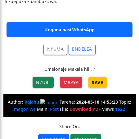
ili kuepuka kuambukizwa.
Ungana nasi WhatsApp
NYUMA
ENDELEA
Umeionaje Makala hii.. ?
NZURI
MBAYA
SAVE
Author:
Rajabu
Tarehe:
2024-05-10 14:53:23
Topic:
magonjwa
Main:
Post
File:
Download PDF
Views
1622
Share On: