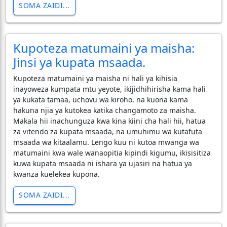
SOMA ZAIDI...
Kupoteza matumaini ya maisha:
Jinsi ya kupata msaada.
Kupoteza matumaini ya maisha ni hali ya kihisia
inayoweza kumpata mtu yeyote, ikijidhihirisha kama hali
ya kukata tamaa, uchovu wa kiroho, na kuona kama
hakuna njia ya kutokea katika changamoto za maisha.
Makala hii inachunguza kwa kina kiini cha hali hii, hatua
za vitendo za kupata msaada, na umuhimu wa kutafuta
msaada wa kitaalamu. Lengo kuu ni kutoa mwanga wa
matumaini kwa wale wanaopitia kipindi kigumu, ikisisitiza
kuwa kupata msaada ni ishara ya ujasiri na hatua ya
kwanza kuelekea kupona.
SOMA ZAIDI...