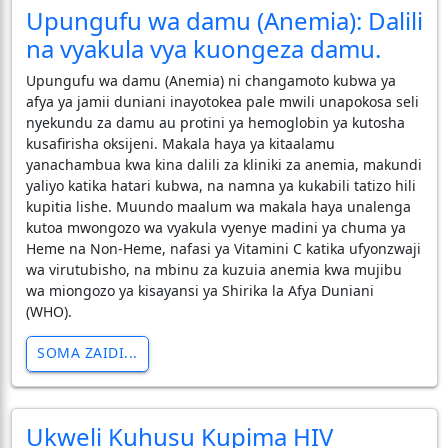
Upungufu wa damu (Anemia): Dalili
na vyakula vya kuongeza damu.
Upungufu wa damu (Anemia) ni changamoto kubwa ya
afya ya jamii duniani inayotokea pale mwili unapokosa seli
nyekundu za damu au protini ya hemoglobin ya kutosha
kusafirisha oksijeni. Makala haya ya kitaalamu
yanachambua kwa kina dalili za kliniki za anemia, makundi
yaliyo katika hatari kubwa, na namna ya kukabili tatizo hili
kupitia lishe. Muundo maalum wa makala haya unalenga
kutoa mwongozo wa vyakula vyenye madini ya chuma ya
Heme na Non-Heme, nafasi ya Vitamini C katika ufyonzwaji
wa virutubisho, na mbinu za kuzuia anemia kwa mujibu
wa miongozo ya kisayansi ya Shirika la Afya Duniani
(WHO).
SOMA ZAIDI...
Ukweli Kuhusu Kupima HIV