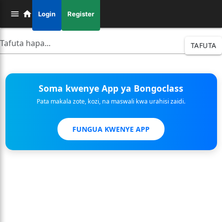
Login
Register
TAFUTA
Soma kwenye App ya Bongoclass
Pata makala zote, kozi, na maswali kwa urahisi zaidi.
FUNGUA KWENYE APP