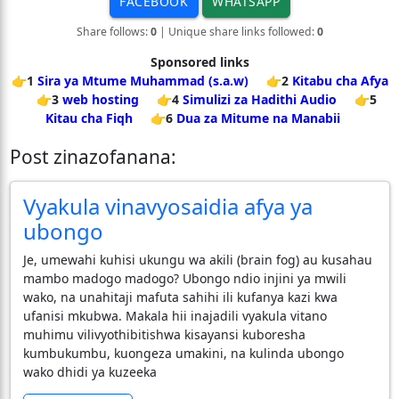
FACEBOOK
WHATSAPP
Share follows:
0
| Unique share links followed:
0
Sponsored links
👉1
Sira ya Mtume Muhammad (s.a.w)
👉2
Kitabu cha Afya
👉3
web hosting
👉4
Simulizi za Hadithi Audio
👉5
Kitau cha Fiqh
👉6
Dua za Mitume na Manabii
Post zinazofanana:
Vyakula vinavyosaidia afya ya
ubongo
Je, umewahi kuhisi ukungu wa akili (brain fog) au kusahau
mambo madogo madogo? Ubongo ndio injini ya mwili
wako, na unahitaji mafuta sahihi ili kufanya kazi kwa
ufanisi mkubwa. Makala hii inajadili vyakula vitano
muhimu vilivyothibitishwa kisayansi kuboresha
kumbukumbu, kuongeza umakini, na kulinda ubongo
wako dhidi ya kuzeeka