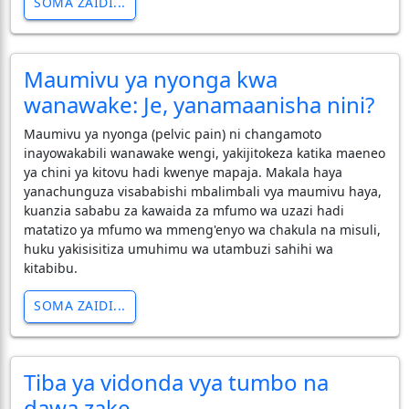
SOMA ZAIDI...
Maumivu ya nyonga kwa
wanawake: Je, yanamaanisha nini?
Maumivu ya nyonga (pelvic pain) ni changamoto
inayowakabili wanawake wengi, yakijitokeza katika maeneo
ya chini ya kitovu hadi kwenye mapaja. Makala haya
yanachunguza visababishi mbalimbali vya maumivu haya,
kuanzia sababu za kawaida za mfumo wa uzazi hadi
matatizo ya mfumo wa mmeng'enyo wa chakula na misuli,
huku yakisisitiza umuhimu wa utambuzi sahihi wa
kitabibu.
SOMA ZAIDI...
Tiba ya vidonda vya tumbo na
dawa zake