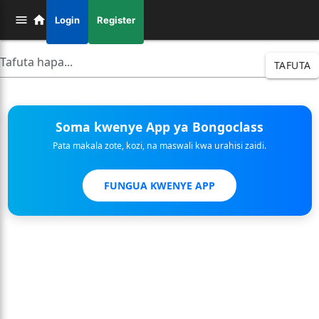
Login
Register
TAFUTA
Soma kwenye App ya Bongoclass
Pata makala zote, kozi, na maswali kwa urahisi zaidi.
FUNGUA KWENYE APP