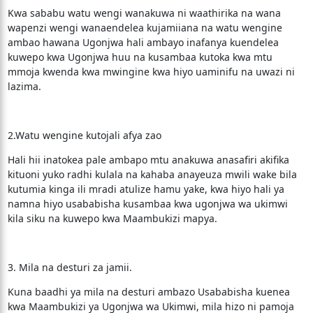
Kwa sababu watu wengi wanakuwa ni waathirika na wana
wapenzi wengi wanaendelea kujamiiana na watu wengine
ambao hawana Ugonjwa hali ambayo inafanya kuendelea
kuwepo kwa Ugonjwa huu na kusambaa kutoka kwa mtu
mmoja kwenda kwa mwingine kwa hiyo uaminifu na uwazi ni
lazima.
2.Watu wengine kutojali afya zao
Hali hii inatokea pale ambapo mtu anakuwa anasafiri akifika
kituoni yuko radhi kulala na kahaba anayeuza mwili wake bila
kutumia kinga ili mradi atulize hamu yake, kwa hiyo hali ya
namna hiyo usababisha kusambaa kwa ugonjwa wa ukimwi
kila siku na kuwepo kwa Maambukizi mapya.
3. Mila na desturi za jamii.
Kuna baadhi ya mila na desturi ambazo Usababisha kuenea
kwa Maambukizi ya Ugonjwa wa Ukimwi, mila hizo ni pamoja