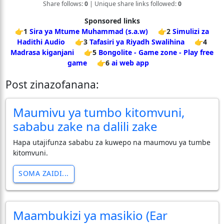
Share follows:
0
| Unique share links followed:
0
Sponsored links
👉1
Sira ya Mtume Muhammad (s.a.w)
👉2
Simulizi za
Hadithi Audio
👉3
Tafasiri ya Riyadh Swalihina
👉4
Madrasa kiganjani
👉5
Bongolite - Game zone - Play free
game
👉6
ai web app
Post zinazofanana:
Maumivu ya tumbo kitomvuni,
sababu zake na dalili zake
Hapa utajifunza sababu za kuwepo na maumovu ya tumbe
kitomvuni.
SOMA ZAIDI...
Maambukizi ya masikio (Ear