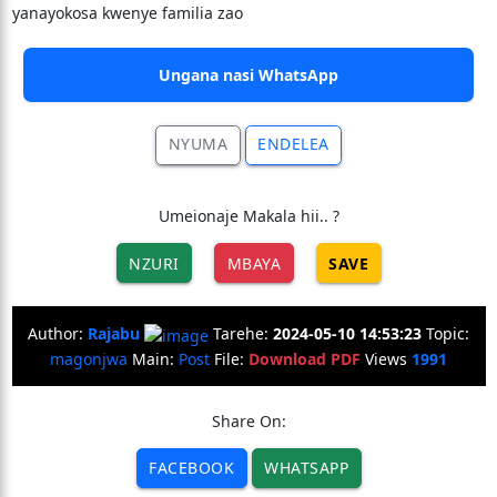
yanayokosa kwenye familia zao
Ungana nasi WhatsApp
NYUMA
ENDELEA
Umeionaje Makala hii.. ?
NZURI
MBAYA
SAVE
Author:
Rajabu
Tarehe:
2024-05-10 14:53:23
Topic:
magonjwa
Main:
Post
File:
Download PDF
Views
1991
Share On:
FACEBOOK
WHATSAPP