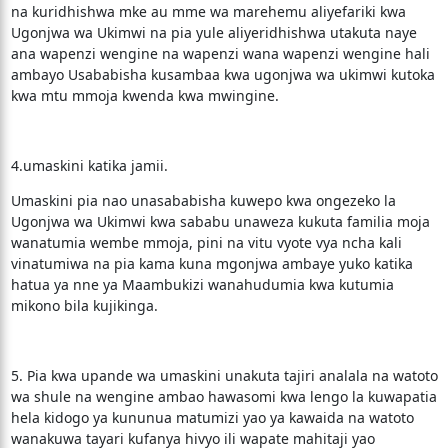
na kuridhishwa mke au mme wa marehemu aliyefariki kwa
Ugonjwa wa Ukimwi na pia yule aliyeridhishwa utakuta naye
ana wapenzi wengine na wapenzi wana wapenzi wengine hali
ambayo Usababisha kusambaa kwa ugonjwa wa ukimwi kutoka
kwa mtu mmoja kwenda kwa mwingine.
4.umaskini katika jamii.
Umaskini pia nao unasababisha kuwepo kwa ongezeko la
Ugonjwa wa Ukimwi kwa sababu unaweza kukuta familia moja
wanatumia wembe mmoja, pini na vitu vyote vya ncha kali
vinatumiwa na pia kama kuna mgonjwa ambaye yuko katika
hatua ya nne ya Maambukizi wanahudumia kwa kutumia
mikono bila kujikinga.
5. Pia kwa upande wa umaskini unakuta tajiri analala na watoto
wa shule na wengine ambao hawasomi kwa lengo la kuwapatia
hela kidogo ya kununua matumizi yao ya kawaida na watoto
wanakuwa tayari kufanya hivyo ili wapate mahitaji yao