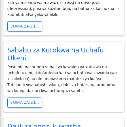
kati ya msongo wa mawazo (stress) na unyogovu
(depression), jinsi ya kuzitambua, na hatua za kuchukua ili
kudhibiti afya yako ya akili.
SOMA ZAIDI...
Sababu za Kutokwa na Uchafu
Ukeni
Posti hii inachunguza hali ya kawaida ya kutokwa na
uchafu ukeni, ikitofautisha kati ya uchafu wa kawaida (wa
kisaikolojia) na ule unaoashiria matatizo ya kiafya.
Tutajadili visababishi vikuu, dalili za hatari, na umuhimu
wa kuona daktari kwa uchunguzi sahihi.
SOMA ZAIDI...
Dalili za ngozi kuwasha.