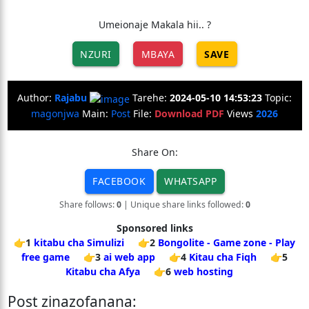
Umeionaje Makala hii.. ?
NZURI
MBAYA
SAVE
Author:
Rajabu
Tarehe:
2024-05-10 14:53:23
Topic:
magonjwa
Main:
Post
File:
Download PDF
Views
2026
Share On:
FACEBOOK
WHATSAPP
Share follows:
0
| Unique share links followed:
0
Sponsored links
👉1
kitabu cha Simulizi
👉2
Bongolite - Game zone - Play
free game
👉3
ai web app
👉4
Kitau cha Fiqh
👉5
Kitabu cha Afya
👉6
web hosting
Post zinazofanana: