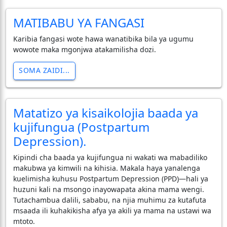
MATIBABU YA FANGASI
Karibia fangasi wote hawa wanatibika bila ya ugumu
wowote maka mgonjwa atakamilisha dozi.
SOMA ZAIDI...
Matatizo ya kisaikolojia baada ya
kujifungua (Postpartum
Depression).
Kipindi cha baada ya kujifungua ni wakati wa mabadiliko
makubwa ya kimwili na kihisia. Makala haya yanalenga
kuelimisha kuhusu Postpartum Depression (PPD)—hali ya
huzuni kali na msongo inayowapata akina mama wengi.
Tutachambua dalili, sababu, na njia muhimu za kutafuta
msaada ili kuhakikisha afya ya akili ya mama na ustawi wa
mtoto.