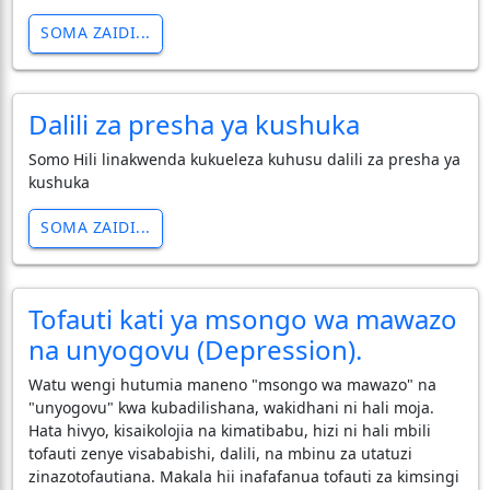
SOMA ZAIDI...
Dalili za presha ya kushuka
Somo Hili linakwenda kukueleza kuhusu dalili za presha ya
kushuka
SOMA ZAIDI...
Tofauti kati ya msongo wa mawazo
na unyogovu (Depression).
​Watu wengi hutumia maneno "msongo wa mawazo" na
"unyogovu" kwa kubadilishana, wakidhani ni hali moja.
Hata hivyo, kisaikolojia na kimatibabu, hizi ni hali mbili
tofauti zenye visababishi, dalili, na mbinu za utatuzi
zinazotofautiana. Makala hii inafafanua tofauti za kimsingi