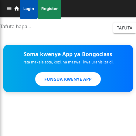
Login
Register
TAFUTA
Soma kwenye App ya Bongoclass
Pata makala zote, kozi, na maswali kwa urahisi zaidi.
FUNGUA KWENYE APP