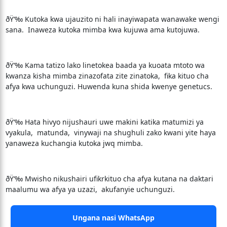
ðŸ‘‰ Kutoka kwa ujauzito ni hali inayiwapata wanawake wengi
sana. Inaweza kutoka mimba kwa kujuwa ama kutojuwa.
ðŸ‘‰ Kama tatizo lako linetokea baada ya kuoata mtoto wa
kwanza kisha mimba zinazofata zite zinatoka, fika kituo cha
afya kwa uchunguzi. Huwenda kuna shida kwenye genetucs.
ðŸ‘‰ Hata hivyo nijushauri uwe makini katika matumizi ya
vyakula, matunda, vinywaji na shughuli zako kwani yite haya
yanaweza kuchangia kutoka jwq mimba.
ðŸ‘‰ Mwisho nikushairi ufikrkituo cha afya kutana na daktari
maalumu wa afya ya uzazi, akufanyie uchunguzi.
Ungana nasi WhatsApp