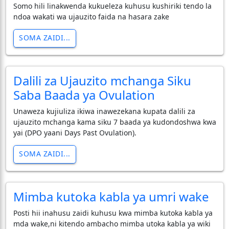
Somo hili linakwenda kukueleza kuhusu kushiriki tendo la
ndoa wakati wa ujauzito faida na hasara zake
SOMA ZAIDI...
Dalili za Ujauzito mchanga Siku
Saba Baada ya Ovulation
Unaweza kujiuliza ikiwa inawezekana kupata dalili za
ujauzito mchanga kama siku 7 baada ya kudondoshwa kwa
yai (DPO yaani Days Past Ovulation).
SOMA ZAIDI...
Mimba kutoka kabla ya umri wake
Posti hii inahusu zaidi kuhusu kwa mimba kutoka kabla ya
mda wake,ni kitendo ambacho mimba utoka kabla ya wiki