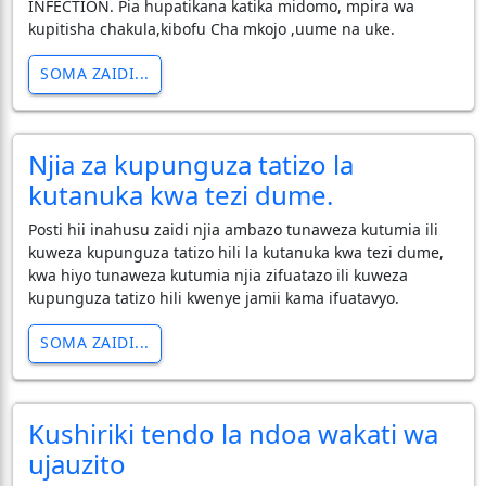
INFECTION. Pia hupatikana katika midomo, mpira wa
kupitisha chakula,kibofu Cha mkojo ,uume na uke.
SOMA ZAIDI...
Njia za kupunguza tatizo la
kutanuka kwa tezi dume.
Posti hii inahusu zaidi njia ambazo tunaweza kutumia ili
kuweza kupunguza tatizo hili la kutanuka kwa tezi dume,
kwa hiyo tunaweza kutumia njia zifuatazo ili kuweza
kupunguza tatizo hili kwenye jamii kama ifuatavyo.
SOMA ZAIDI...
Kushiriki tendo la ndoa wakati wa
ujauzito