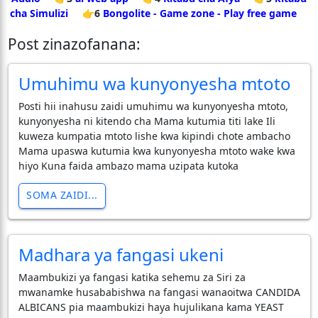
cha Simulizi
👉6
Bongolite - Game zone - Play free game
Post zinazofanana:
Umuhimu wa kunyonyesha mtoto
Posti hii inahusu zaidi umuhimu wa kunyonyesha mtoto,
kunyonyesha ni kitendo cha Mama kutumia titi lake Ili
kuweza kumpatia mtoto lishe kwa kipindi chote ambacho
Mama upaswa kutumia kwa kunyonyesha mtoto wake kwa
hiyo Kuna faida ambazo mama uzipata kutoka
SOMA ZAIDI...
Madhara ya fangasi ukeni
Maambukizi ya fangasi katika sehemu za Siri za
mwanamke husababishwa na fangasi wanaoitwa CANDIDA
ALBICANS pia maambukizi haya hujulikana kama YEAST