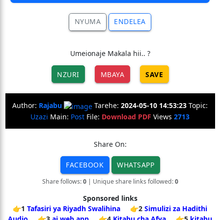
NYUMA
ENDELEA
Umeionaje Makala hii.. ?
NZURI
MBAYA
SAVE
Author:
Rajabu
Tarehe:
2024-05-10 14:53:23
Topic:
Uzazi
Main:
Post
File:
Download PDF
Views
2713
Share On:
FACEBOOK
WHATSAPP
Share follows:
0
| Unique share links followed:
0
Sponsored links
👉1
Tafasiri ya Riyadh Swalihina
👉2
Simulizi za Hadithi
Audio
👉3
ai web app
👉4
Kitabu cha Afya
👉5
kitabu