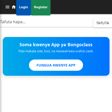
Login
Register
TAFUTA
Soma kwenye App ya Bongoclass
Pata makala zote, kozi, na maswali kwa urahisi zaidi.
FUNGUA KWENYE APP