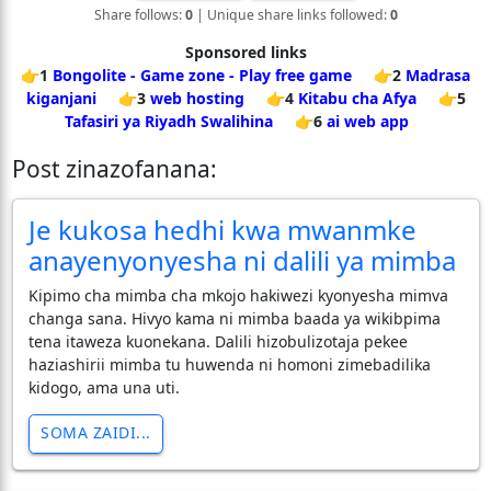
Share follows:
0
| Unique share links followed:
0
Sponsored links
👉1
Bongolite - Game zone - Play free game
👉2
Madrasa
kiganjani
👉3
web hosting
👉4
Kitabu cha Afya
👉5
Tafasiri ya Riyadh Swalihina
👉6
ai web app
Post zinazofanana:
Je kukosa hedhi kwa mwanmke
anayenyonyesha ni dalili ya mimba
Kipimo cha mimba cha mkojo hakiwezi kyonyesha mimva
changa sana. Hivyo kama ni mimba baada ya wikibpima
tena itaweza kuonekana. Dalili hizobulizotaja pekee
haziashirii mimba tu huwenda ni homoni zimebadilika
kidogo, ama una uti.
SOMA ZAIDI...