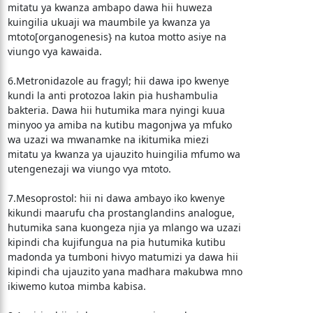
mitatu ya kwanza ambapo dawa hii huweza
kuingilia ukuaji wa maumbile ya kwanza ya
mtoto[organogenesis} na kutoa motto asiye na
viungo vya kawaida.
6.Metronidazole au fragyl; hii dawa ipo kwenye
kundi la anti protozoa lakin pia hushambulia
bakteria. Dawa hii hutumika mara nyingi kuua
minyoo ya amiba na kutibu magonjwa ya mfuko
wa uzazi wa mwanamke na ikitumika miezi
mitatu ya kwanza ya ujauzito huingilia mfumo wa
utengenezaji wa viungo vya mtoto.
7.Mesoprostol: hii ni dawa ambayo iko kwenye
kikundi maarufu cha prostanglandins analogue,
hutumika sana kuongeza njia ya mlango wa uzazi
kipindi cha kujifungua na pia hutumika kutibu
madonda ya tumboni hivyo matumizi ya dawa hii
kipindi cha ujauzito yana madhara makubwa mno
ikiwemo kutoa mimba kabisa.