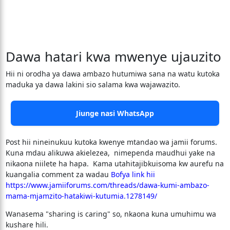
Dawa hatari kwa mwenye ujauzito
Hii ni orodha ya dawa ambazo hutumiwa sana na watu kutoka
maduka ya dawa lakini sio salama kwa wajawazito.
Jiunge nasi WhatsApp
Post hii nineinukuu kutoka kwenye mtandao wa jamii forums.
Kuna mdau alikuwa akielezea, nimependa maudhui yake na
nikaona niilete ha hapa. Kama utahitajibkuisoma kw aurefu na
kuangalia comment za wadau
Bofya link hii
https://www.jamiiforums.com/threads/dawa-kumi-ambazo-
mama-mjamzito-hatakiwi-kutumia.1278149/
Wanasema "sharing is caring" so, nkaona kuna umuhimu wa
kushare hili.