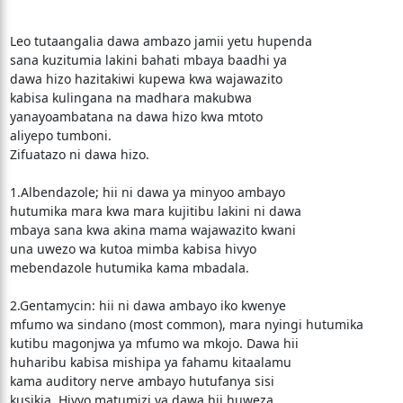
Leo tutaangalia dawa ambazo jamii yetu hupenda
sana kuzitumia lakini bahati mbaya baadhi ya
dawa hizo hazitakiwi kupewa kwa wajawazito
kabisa kulingana na madhara makubwa
yanayoambatana na dawa hizo kwa mtoto
aliyepo tumboni.
Zifuatazo ni dawa hizo.
1.Albendazole; hii ni dawa ya minyoo ambayo
hutumika mara kwa mara kujitibu lakini ni dawa
mbaya sana kwa akina mama wajawazito kwani
una uwezo wa kutoa mimba kabisa hivyo
mebendazole hutumika kama mbadala.
2.Gentamycin: hii ni dawa ambayo iko kwenye
mfumo wa sindano (most common), mara nyingi hutumika
kutibu magonjwa ya mfumo wa mkojo. Dawa hii
huharibu kabisa mishipa ya fahamu kitaalamu
kama auditory nerve ambayo hutufanya sisi
kusikia. Hivyo matumizi ya dawa hii huweza