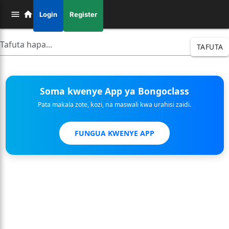
Login
Register
TAFUTA
Soma kwenye App ya Bongoclass
Pata makala zote, kozi, na maswali kwa urahisi zaidi.
FUNGUA KWENYE APP