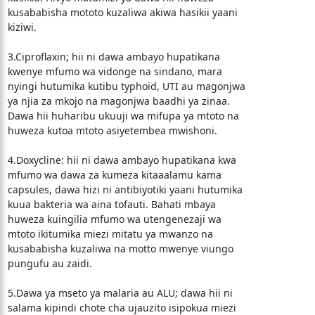
kusababisha mototo kuzaliwa akiwa hasikii yaani
kiziwi.
3.Ciproflaxin; hii ni dawa ambayo hupatikana
kwenye mfumo wa vidonge na sindano, mara
nyingi hutumika kutibu typhoid, UTI au magonjwa
ya njia za mkojo na magonjwa baadhi ya zinaa.
Dawa hii huharibu ukuuji wa mifupa ya mtoto na
huweza kutoa mtoto asiyetembea mwishoni.
4.Doxycline: hii ni dawa ambayo hupatikana kwa
mfumo wa dawa za kumeza kitaaalamu kama
capsules, dawa hizi ni antibiyotiki yaani hutumika
kuua bakteria wa aina tofauti. Bahati mbaya
huweza kuingilia mfumo wa utengenezaji wa
mtoto ikitumika miezi mitatu ya mwanzo na
kusababisha kuzaliwa na motto mwenye viungo
pungufu au zaidi.
5.Dawa ya mseto ya malaria au ALU; dawa hii ni
salama kipindi chote cha ujauzito isipokua miezi