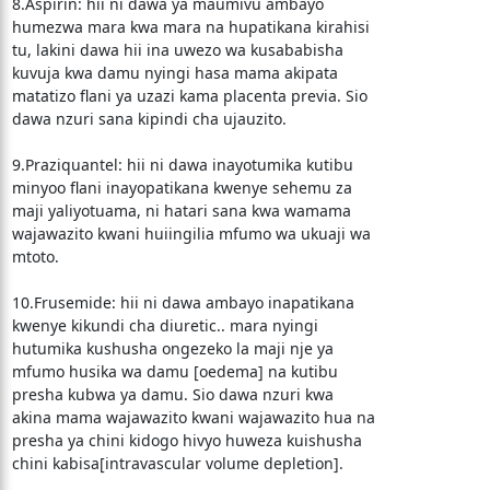
8.Aspirin: hii ni dawa ya maumivu ambayo
humezwa mara kwa mara na hupatikana kirahisi
tu, lakini dawa hii ina uwezo wa kusababisha
kuvuja kwa damu nyingi hasa mama akipata
matatizo flani ya uzazi kama placenta previa. Sio
dawa nzuri sana kipindi cha ujauzito.
9.Praziquantel: hii ni dawa inayotumika kutibu
minyoo flani inayopatikana kwenye sehemu za
maji yaliyotuama, ni hatari sana kwa wamama
wajawazito kwani huiingilia mfumo wa ukuaji wa
mtoto.
10.Frusemide: hii ni dawa ambayo inapatikana
kwenye kikundi cha diuretic.. mara nyingi
hutumika kushusha ongezeko la maji nje ya
mfumo husika wa damu [oedema] na kutibu
presha kubwa ya damu. Sio dawa nzuri kwa
akina mama wajawazito kwani wajawazito hua na
presha ya chini kidogo hivyo huweza kuishusha
chini kabisa[intravascular volume depletion].