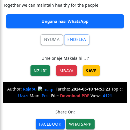
Together we can maintain healthy for the people
Ungana nasi WhatsApp
NYUMA
ENDELEA
Umeionaje Makala hii.. ?
NZURI
MBAYA
SAVE
Author:
Rajabu
Tarehe:
2024-05-10 14:53:23
Topic:
Uzazi
Main:
Post
File:
Download PDF
Views
4121
Share On:
FACEBOOK
WHATSAPP