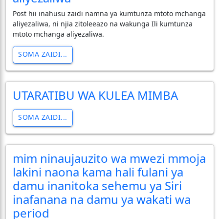
Post hii inahusu zaidi namna ya kumtunza mtoto mchanga
aliyezaliwa, ni njia zitoleeazo na wakunga Ili kumtunza
mtoto mchanga aliyezaliwa.
SOMA ZAIDI...
UTARATIBU WA KULEA MIMBA
SOMA ZAIDI...
mim ninaujauzito wa mwezi mmoja
lakini naona kama hali fulani ya
damu inanitoka sehemu ya Siri
inafanana na damu ya wakati wa
period