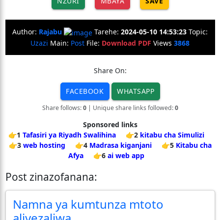
NZURI
MBAYA
SAVE
Author:
Rajabu
Tarehe:
2024-05-10 14:53:23
Topic:
Uzazi
Main:
Post
File:
Download PDF
Views
3868
Share On:
FACEBOOK
WHATSAPP
Share follows:
0
| Unique share links followed:
0
Sponsored links
👉1
Tafasiri ya Riyadh Swalihina
👉2
kitabu cha Simulizi
👉3
web hosting
👉4
Madrasa kiganjani
👉5
Kitabu cha
Afya
👉6
ai web app
Post zinazofanana:
Namna ya kumtunza mtoto
aliyezaliwa