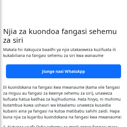
Njia za kuondoa fangasi sehemu
za siri
Makala hii itakujuza baadhi ya njia utakaoweza kuzifuata ili
kukabiliana na fangasi sehemu za siri kwa wanaume
Jiunge nasi WhatsApp
Ili kuondokana na fangasi kwa mwanaume (kama vile fangasi
za miguu au fangasi za kwenye sehemu za siri), unaweza
kufuata hatua kadhaa za kujihudumia. Hata hivyo, ni muhimu
kutambua kuwa ushauri wa kitaalamu unaweza kusaidia
kubaini aina ya fangasi na kutoa matibabu sahihi zaidi. Hapa
kuna njia za kujaribu kuondokana na fangasi kwa mwanaume:
1. Kutunza usafi: Osha sehemu za mwili zenye fangasi mara