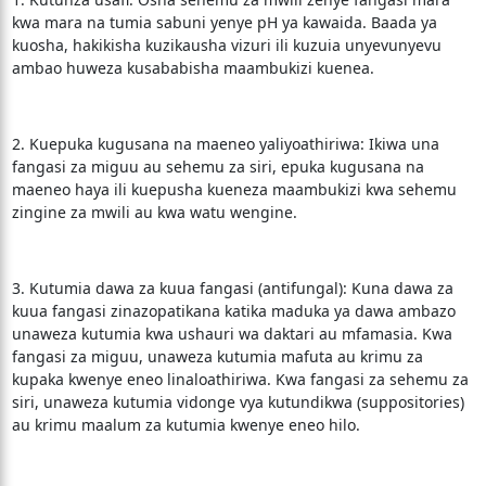
kwa mara na tumia sabuni yenye pH ya kawaida. Baada ya
kuosha, hakikisha kuzikausha vizuri ili kuzuia unyevunyevu
ambao huweza kusababisha maambukizi kuenea.
2. Kuepuka kugusana na maeneo yaliyoathiriwa: Ikiwa una
fangasi za miguu au sehemu za siri, epuka kugusana na
maeneo haya ili kuepusha kueneza maambukizi kwa sehemu
zingine za mwili au kwa watu wengine.
3. Kutumia dawa za kuua fangasi (antifungal): Kuna dawa za
kuua fangasi zinazopatikana katika maduka ya dawa ambazo
unaweza kutumia kwa ushauri wa daktari au mfamasia. Kwa
fangasi za miguu, unaweza kutumia mafuta au krimu za
kupaka kwenye eneo linaloathiriwa. Kwa fangasi za sehemu za
siri, unaweza kutumia vidonge vya kutundikwa (suppositories)
au krimu maalum za kutumia kwenye eneo hilo.