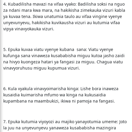
4. Kubadilisha mavazi na vifaa vyako: Badilisha soksi na nguo
za ndani mara kwa mara, na hakikisha zimekauka vizuri kabla
ya kuvaa tena. Ikiwa unatumia taulo au vifaa vingine vyenye
unyevunyevu, hakikisha kuvikausha vizuri au kutumia vifaa
vipya vinavyokauka vizuri.
5. Epuka kuvaa viatu vyenye kubana sana: Viatu vyenye
kufunga sana vinaweza kusababisha miguu kutoa jasho zaidi
na hivyo kuongeza hatari ya fangasi za miguu. Chagua viatu
vinavyoruhusu miguu kupumua vizuri.
6. Kula vyakula vinavyoimarisha kinga: Lishe bora inaweza
kusaidia kuimarisha mfumo wa kinga na kukusaidia
kupambana na maambukizi, ikiwa ni pamoja na fangasi.
7. Epuka kutumia viyoyozi au majiko yanayotumia umeme: Joto
la juu na unyevunyevu yanaweza kusababisha mazingira