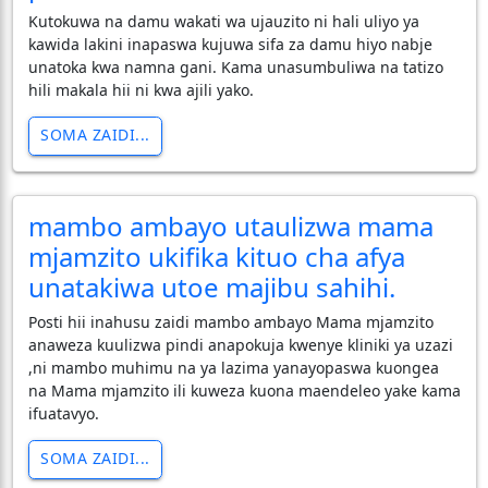
Kutokuwa na damu wakati wa ujauzito ni hali uliyo ya
kawida lakini inapaswa kujuwa sifa za damu hiyo nabje
unatoka kwa namna gani. Kama unasumbuliwa na tatizo
hili makala hii ni kwa ajili yako.
SOMA ZAIDI...
mambo ambayo utaulizwa mama
mjamzito ukifika kituo cha afya
unatakiwa utoe majibu sahihi.
Posti hii inahusu zaidi mambo ambayo Mama mjamzito
anaweza kuulizwa pindi anapokuja kwenye kliniki ya uzazi
,ni mambo muhimu na ya lazima yanayopaswa kuongea
na Mama mjamzito ili kuweza kuona maendeleo yake kama
ifuatavyo.
SOMA ZAIDI...