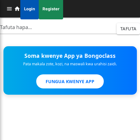
Login
Register
TAFUTA
Soma kwenye App ya Bongoclass
Pata makala zote, kozi, na maswali kwa urahisi zaidi.
FUNGUA KWENYE APP