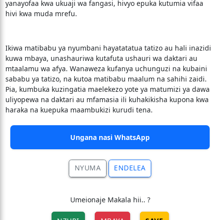
yanayofaa kwa ukuaji wa fangasi, hivyo epuka kutumia vifaa
hivi kwa muda mrefu.
Ikiwa matibabu ya nyumbani hayatatatua tatizo au hali inazidi
kuwa mbaya, unashauriwa kutafuta ushauri wa daktari au
mtaalamu wa afya. Wanaweza kufanya uchunguzi na kubaini
sababu ya tatizo, na kutoa matibabu maalum na sahihi zaidi.
Pia, kumbuka kuzingatia maelekezo yote ya matumizi ya dawa
uliyopewa na daktari au mfamasia ili kuhakikisha kupona kwa
haraka na kuepuka maambukizi kurudi tena.
Ungana nasi WhatsApp
NYUMA
ENDELEA
Umeionaje Makala hii.. ?