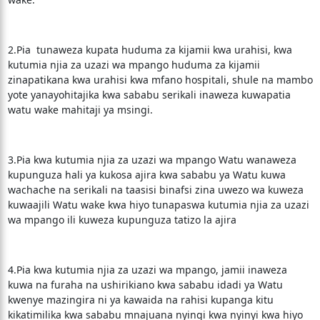
2.Pia tunaweza kupata huduma za kijamii kwa urahisi, kwa
kutumia njia za uzazi wa mpango huduma za kijamii
zinapatikana kwa urahisi kwa mfano hospitali, shule na mambo
yote yanayohitajika kwa sababu serikali inaweza kuwapatia
watu wake mahitaji ya msingi.
3.Pia kwa kutumia njia za uzazi wa mpango Watu wanaweza
kupunguza hali ya kukosa ajira kwa sababu ya Watu kuwa
wachache na serikali na taasisi binafsi zina uwezo wa kuweza
kuwaajili Watu wake kwa hiyo tunapaswa kutumia njia za uzazi
wa mpango ili kuweza kupunguza tatizo la ajira
4.Pia kwa kutumia njia za uzazi wa mpango, jamii inaweza
kuwa na furaha na ushirikiano kwa sababu idadi ya Watu
kwenye mazingira ni ya kawaida na rahisi kupanga kitu
kikatimilika kwa sababu mnajuana nyingi kwa nyinyi kwa hiyo