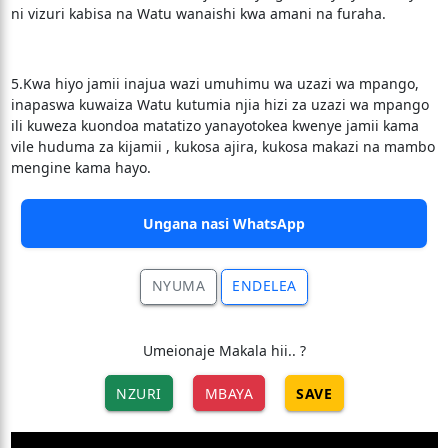
ni vizuri kabisa na Watu wanaishi kwa amani na furaha.
5.Kwa hiyo jamii inajua wazi umuhimu wa uzazi wa mpango,
inapaswa kuwaiza Watu kutumia njia hizi za uzazi wa mpango
ili kuweza kuondoa matatizo yanayotokea kwenye jamii kama
vile huduma za kijamii , kukosa ajira, kukosa makazi na mambo
mengine kama hayo.
Ungana nasi WhatsApp
NYUMA
ENDELEA
Umeionaje Makala hii.. ?
NZURI
MBAYA
SAVE