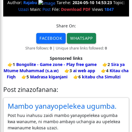
Author:
Rajabu
Tarehe:
2024-05-10 14:53:23
Topic:
Uzazi
Main:
Post
File:
Download PDF
Views
1847
Share On:
FACEBOOK
WHATSAPP
Share follows:
0
| Unique share links followed:
0
Sponsored links
👉1
Bongolite - Game zone - Play free game
👉2
Sira ya
Mtume Muhammad (s.a.w)
👉3
ai web app
👉4
Kitau cha
Fiqh
👉5
Madrasa kiganjani
👉6
kitabu cha Simulizi
Post zinazofanana:
Mambo yanayopelekea ugumba.
Post huu inahusu zaidi mambo yanayopelekea ugumba
kwa wanaume, ni mambo ambayo uchangia au upelekea
mwanaume kukosa uzazi.