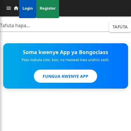
Login
Register
TAFUTA
Soma kwenye App ya Bongoclass
Pata makala zote, kozi, na maswali kwa urahisi zaidi.
FUNGUA KWENYE APP