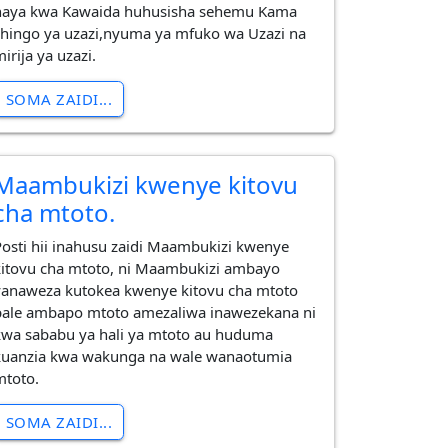
haya kwa Kawaida huhusisha sehemu Kama
shingo ya uzazi,nyuma ya mfuko wa Uzazi na
irija ya uzazi.
SOMA ZAIDI...
Maambukizi kwenye kitovu
cha mtoto.
Posti hii inahusu zaidi Maambukizi kwenye
kitovu cha mtoto, ni Maambukizi ambayo
yanaweza kutokea kwenye kitovu cha mtoto
pale ambapo mtoto amezaliwa inawezekana ni
kwa sababu ya hali ya mtoto au huduma
kuanzia kwa wakunga na wale wanaotumia
mtoto.
SOMA ZAIDI...