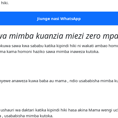
hiki.
Jiunge nasi WhatsApp
wa mimba kuanzia miezi zero mpa
kuwa sawa kwa sababu katika kipindi hiki ni wakati ambao homon
yuma kama homoni haziko sawa mimba inaweza kutoka.
nyewe anaweza kuwa baba au mama , ndio usababisha mimba kuto
a ushauri wa daktari katika kipindi hiki hasa akina Mama weng
a , usababisha mimba kutoka.