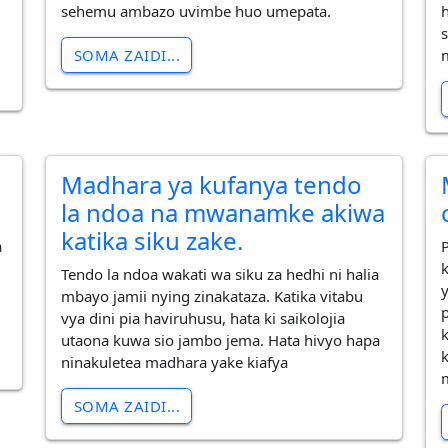
sehemu ambazo uvimbe huo umepata.
SOMA ZAIDI...
m
Madhara ya kufanya tendo
la ndoa na mwanamke akiwa
katika siku zake.
a
Tendo la ndoa wakati wa siku za hedhi ni halia
mbayo jamii nying zinakataza. Katika vitabu
vya dini pia haviruhusu, hata ki saikolojia
utaona kuwa sio jambo jema. Hata hivyo hapa
ninakuletea madhara yake kiafya
SOMA ZAIDI...