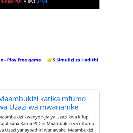
nload PDF
Views
3104
e - Play free game
👉5
Simulizi za Hadithi
Maambukizi katika mfumo
wa Uzazi wa mwanamke
Maambukizi kwenye Njia ya Uzazi kwa kifupi
hujulikana Kama PID.ni Maambukizi ya mfumo
wa Uzazi yanayoathiri wanawake, Maambukizi