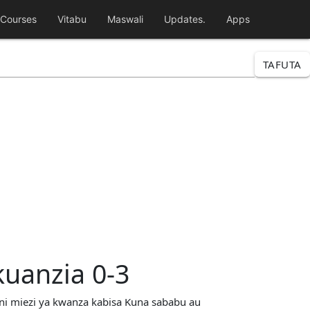
Courses
Vitabu
Maswali
Updates.
Apps
TAFUTA
kuanzia 0-3
 ni miezi ya kwanza kabisa Kuna sababu au