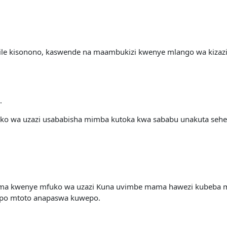
ile kisonono, kaswende na maambukizi kwenye mlango wa kiza
.
o wa uzazi usababisha mimba kutoka kwa sababu unakuta sehem
u kama kwenye mfuko wa uzazi Kuna uvimbe mama hawezi kubeba
po mtoto anapaswa kuwepo.