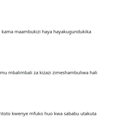
zi kama maambukizi haya hayakugundukika
u mbalimbali za kizazi zimeshambuliwa hali
 mtoto kwenye mfuko huo kwa sababu utakuta