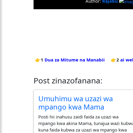
Author:
Rajabu
👉1
Dua za Mitume na Manabii
👉2
ai we
Post zinazofanana:
Umuhimu wa uzazi wa
mpango kwa Mama
Posti hii inahusu zaidi faida za uzazi wa
mpango kwa akina Mama, tunajua wazi kubw
kuna faida kubwa za uzazi wa mpango kwa