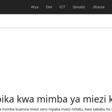
Afya
Dini
ICT
Simulizi
Jifunze
bika kwa mimba ya miezi 
kwa mimba kuanzia miezi zero mpaka miezi mitatu, kwa sababu hii