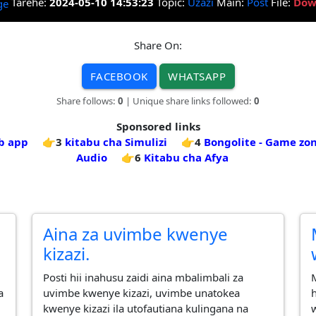
Tarehe:
2024-05-10 14:53:23
Topic:
Uzazi
Main:
Post
File:
Dow
Share On:
FACEBOOK
WHATSAPP
Share follows:
0
| Unique share links followed:
0
Sponsored links
b app
👉3
kitabu cha Simulizi
👉4
Bongolite - Game zon
Audio
👉6
Kitabu cha Afya
Aina za uvimbe kwenye
kizazi.
Posti hii inahusu zaidi aina mbalimbali za
a
uvimbe kwenye kizazi, uvimbe unatokea
kwenye kizazi ila utofautiana kulingana na