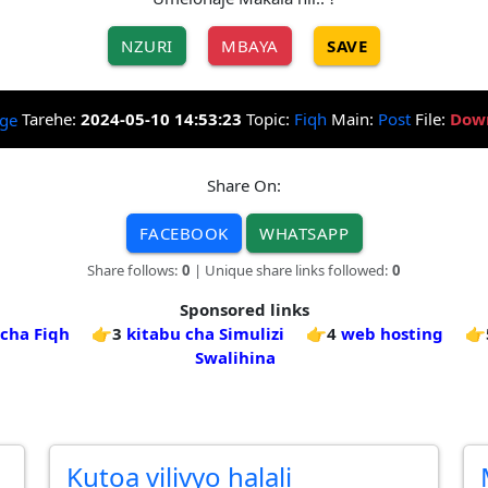
NZURI
MBAYA
SAVE
Tarehe:
2024-05-10 14:53:23
Topic:
Fiqh
Main:
Post
File:
Dow
Share On:
FACEBOOK
WHATSAPP
Share follows:
0
| Unique share links followed:
0
Sponsored links
 cha Fiqh
👉3
kitabu cha Simulizi
👉4
web hosting
👉
Swalihina
Kutoa vilivyo halali