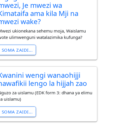
mwezi, Je mwezi wa
Kimataifa ama kila Mji na
mwezi wake?
Mwezi ukionekana sehemu moja, Waislamu
wote ulimwenguni watalazimika kufunga?
SOMA ZAIDI...
Kwanini wengi wanaohijji
hawafikii lengo la hijjah zao
Nguzo za uislamu (EDK form 3: dhana ya elimu
ya uislamu)
SOMA ZAIDI...