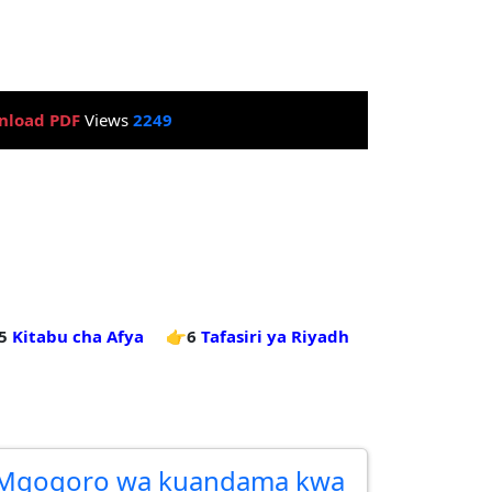
nload PDF
Views
2249
5
Kitabu cha Afya
👉6
Tafasiri ya Riyadh
Mgogoro wa kuandama kwa