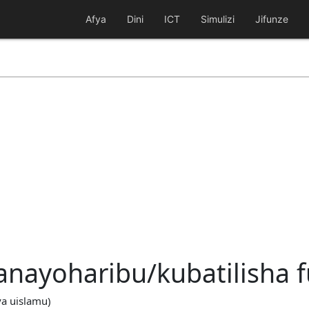
Afya
Dini
ICT
Simulizi
Jifunze
nayoharibu/kubatilisha 
ya uislamu)