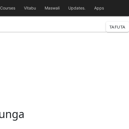
Courses
Vitabu
Maswali
Updates.
Apps
TAFUTA
funga