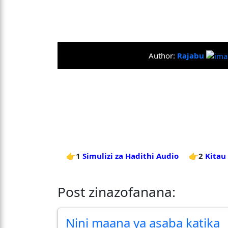
Author:
Rajabu
👉1
Simulizi za Hadithi Audio
👉2
Kitau
Post zinazofanana:
Nini maana ya asaba katika