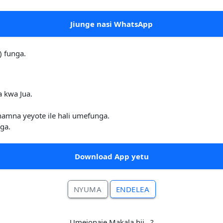
Jiunge nasi WhatsApp
) funga.
 kwa Jua.
 namna yeyote ile hali umefunga.
ga.
Download App yetu
NYUMA
ENDELEA
Umeionaje Makala hii.. ?