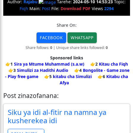
Author:
Rajabu
Tarehe:
2024-05-10 14:53:23
Topic:
Fiqh
Main:
Post
File:
Download PDF
Views
2294
Share On:
FACEBOOK
WHATSAPP
Share follows:
0
| Unique share links followed:
0
Sponsored links
👉1
Sira ya Mtume Muhammad (s.a.w)
👉2
Kitau cha Fiqh
👉3
Simulizi za Hadithi Audio
👉4
Bongolite - Game zone
- Play free game
👉5
kitabu cha Simulizi
👉6
Kitabu cha
Afya
Post zinazofanana:
Siku ya idi al-fitir na namna ya
kusherekea idi