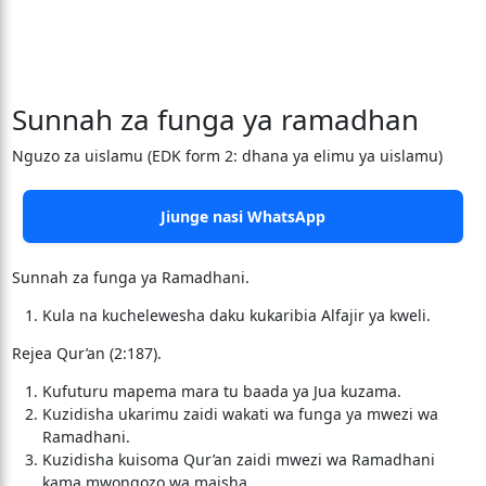
Sunnah za funga ya ramadhan
Nguzo za uislamu (EDK form 2: dhana ya elimu ya uislamu)
Jiunge nasi WhatsApp
Sunnah za funga ya Ramadhani.
Kula na kuchelewesha daku kukaribia Alfajir ya kweli.
Rejea Qur’an (2:187).
Kufuturu mapema mara tu baada ya Jua kuzama.
Kuzidisha ukarimu zaidi wakati wa funga ya mwezi wa
Ramadhani.
Kuzidisha kuisoma Qur’an zaidi mwezi wa Ramadhani
kama mwongozo wa maisha.