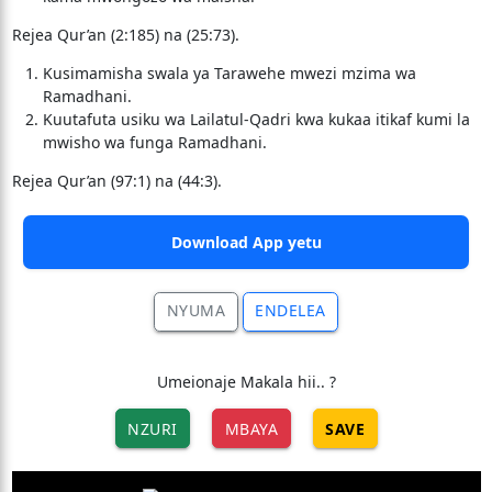
Rejea Qur’an (2:185) na (25:73).
Kusimamisha swala ya Tarawehe mwezi mzima wa
Ramadhani.
Kuutafuta usiku wa Lailatul-Qadri kwa kukaa itikaf kumi la
mwisho wa funga Ramadhani.
Rejea Qur’an (97:1) na (44:3).
Download App yetu
NYUMA
ENDELEA
Umeionaje Makala hii.. ?
NZURI
MBAYA
SAVE