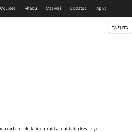
Courses
Vitabu
Maswali
Updates.
Apps
TAFUTA
umia mda mrefu kidogo katika matibabu kwa hiyo