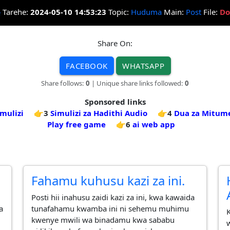
Tarehe:
2024-05-10 14:53:23
Topic:
Huduma
Main:
Post
File:
Do
Share On:
FACEBOOK
WHATSAPP
Share follows:
0
| Unique share links followed:
0
Sponsored links
mulizi
👉3
Simulizi za Hadithi Audio
👉4
Dua za Mitum
Play free game
👉6
ai web app
Fahamu kuhusu kazi za ini.
Posti hii inahusu zaidi kazi za ini, kwa kawaida
a
tunafahamu kwamba ini ni sehemu muhimu
kwenye mwili wa binadamu kwa sababu