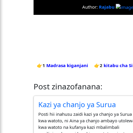
Author:
Rajabu
👉1
Madrasa kiganjani
👉2
kitabu cha Si
Post zinazofanana:
Kazi ya chanjo ya Surua
Posti hii inahusu zaidi kazi ya chanjo ya Surua
kwa watoto, ni Aina ya chanjo ambayo utolew
kwa watoto na kufanya kazi mbalimbali