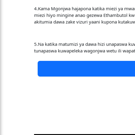
4.Kama Mgonjwa hajapona katika miezi ya mwanz
miezi hiyo mingine anao gezewa Ethambutol kwe
akitumia dawa zake vizuri yaani kupona kutakuw
5.Na katika matumizi ya dawa hizi unapaswa k
tunapaswa kuwapeleka wagonjwa wetu ili wapa