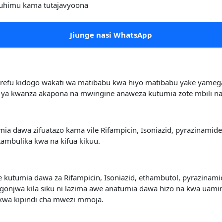
uhimu kama tutajavyoona
Jiunge nasi WhatsApp
refu kidogo wakati wa matibabu kwa hiyo matibabu yake yam
a kwanza akapona na mwingine anaweza kutumia zote mbili na 
 dawa zifuatazo kama vile Rifampicin, Isoniazid, pyrazinamid
tambulika kwa na kifua kikuu.
 kutumia dawa za Rifampicin, Isoniazid, ethambutol, pyrazinami
gonjwa kila siku ni lazima awe anatumia dawa hizo na kwa uami
 kwa kipindi cha mwezi mmoja.