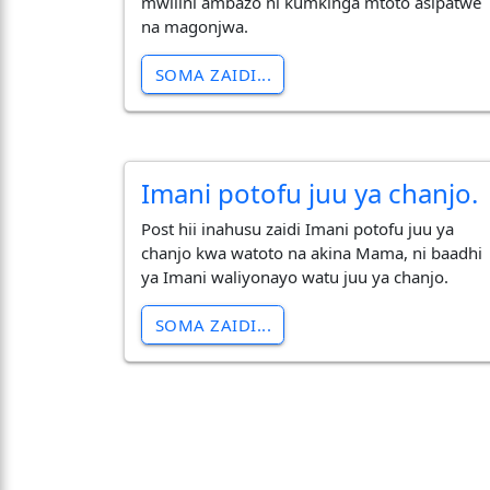
mwilini ambazo ni kumkinga mtoto asipatwe
na magonjwa.
SOMA ZAIDI...
Imani potofu juu ya chanjo.
Post hii inahusu zaidi Imani potofu juu ya
chanjo kwa watoto na akina Mama, ni baadhi
ya Imani waliyonayo watu juu ya chanjo.
SOMA ZAIDI...