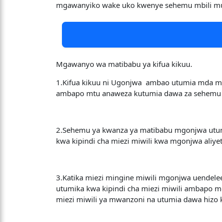
mgawanyiko wake uko kwenye sehemu mbili m
Mgawanyo wa matibabu ya kifua kikuu.
1.Kifua kikuu ni Ugonjwa ambao utumia mda m
ambapo mtu anaweza kutumia dawa za sehemu y
2.Sehemu ya kwanza ya matibabu mgonjwa utumia
kwa kipindi cha miezi miwili kwa mgonjwa aliye
3.Katika miezi mingine miwili mgonjwa uendelee
utumika kwa kipindi cha miezi miwili ambapo m
miezi miwili ya mwanzoni na utumia dawa hizo