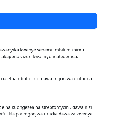
egawanyika kwenye sehemu mbili muhimu
akapona vizuri kwa hiyo inategemea.
e na ethambutol hizi dawa mgonjwa uzitumia
de na kuongezea na streptomycin , dawa hizi
nifu. Na pia mgonjwa urudia dawa za kwenye