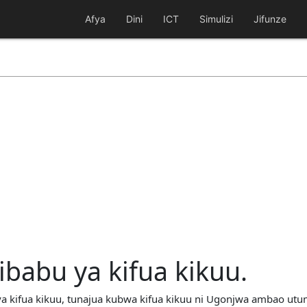
Afya
Dini
ICT
Simulizi
Jifunze
abu ya kifua kikuu.
ya kifua kikuu, tunajua kubwa kifua kikuu ni Ugonjwa ambao ut