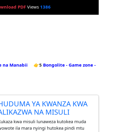
wnload PDF
Views
1386
e na Manabii
👉5
Bongolite - Game zone -
HUDUMA YA KWANZA KWA
ALIKAZWA NA MISULI
Kukaza kwa misuli lunaweza kutokea muda
wowote ila mara nyingi hutokea pindi mtu