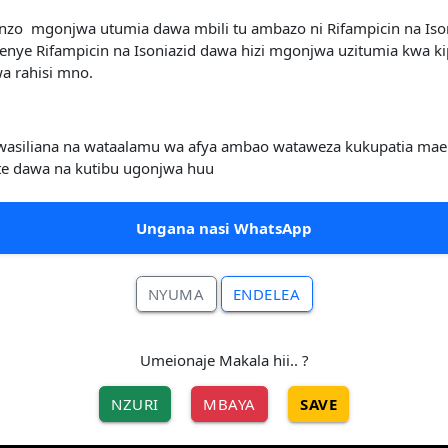
o mgonjwa utumia dawa mbili tu ambazo ni Rifampicin na Isoni
nye Rifampicin na Isoniazid dawa hizi mgonjwa uzitumia kwa k
a rahisi mno.
uwasiliana na wataalamu wa afya ambao wataweza kukupatia ma
te dawa na kutibu ugonjwa huu
Ungana nasi WhatsApp
NYUMA
ENDELEA
Umeionaje Makala hii.. ?
NZURI
MBAYA
SAVE