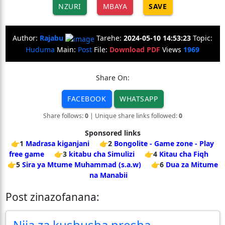
NZURI
MBAYA
SAVE
Author:
Rajabu
Tarehe:
2024-05-10 14:53:23
Topic:
Huduma
Main:
Post
File:
Download PDF
Views
1969
Share On:
FACEBOOK
WHATSAPP
Share follows:
0
| Unique share links followed:
0
Sponsored links
👉1
Madrasa kiganjani
👉2
Bongolite - Game zone - Play
free game
👉3
kitabu cha Simulizi
👉4
Kitau cha Fiqh
👉5
Sira ya Mtume Muhammad (s.a.w)
👉6
Dua za Mitume
na Manabii
Post zinazofanana:
Njia za kushusha presha