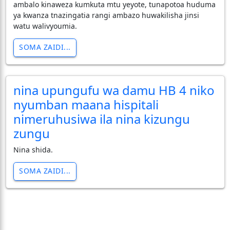
ambalo kinaweza kumkuta mtu yeyote, tunapotoa huduma
ya kwanza tnazingatia rangi ambazo huwakilisha jinsi
watu walivyoumia.
SOMA ZAIDI...
nina upungufu wa damu HB 4 niko
nyumban maana hispitali
nimeruhusiwa ila nina kizungu
zungu
Nina shida.
SOMA ZAIDI...