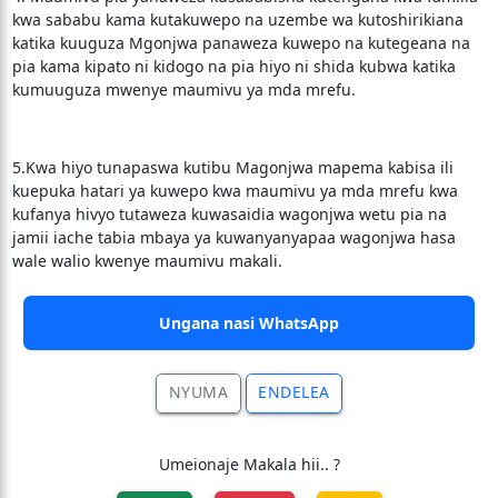
kwa sababu kama kutakuwepo na uzembe wa kutoshirikiana
katika kuuguza Mgonjwa panaweza kuwepo na kutegeana na
pia kama kipato ni kidogo na pia hiyo ni shida kubwa katika
kumuuguza mwenye maumivu ya mda mrefu.
5.Kwa hiyo tunapaswa kutibu Magonjwa mapema kabisa ili
kuepuka hatari ya kuwepo kwa maumivu ya mda mrefu kwa
kufanya hivyo tutaweza kuwasaidia wagonjwa wetu pia na
jamii iache tabia mbaya ya kuwanyanyapaa wagonjwa hasa
wale walio kwenye maumivu makali.
Ungana nasi WhatsApp
NYUMA
ENDELEA
Umeionaje Makala hii.. ?