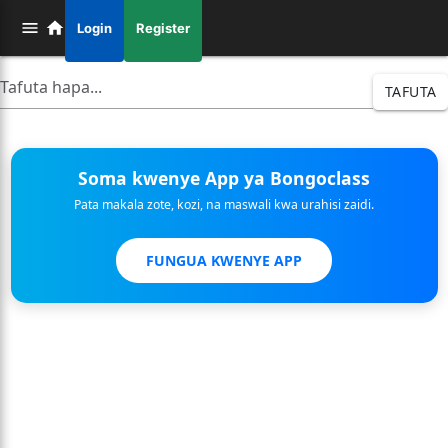
Login
Register
TAFUTA
Soma kwenye App ya Bongoclass
Pata makala zote, kozi, na maswali kwa urahisi zaidi.
FUNGUA KWENYE APP