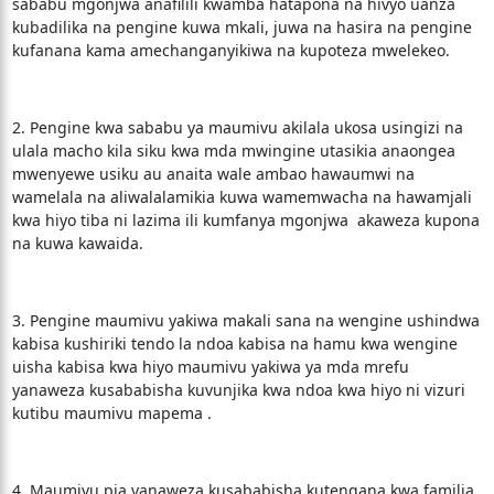
sababu mgonjwa anafilili kwamba hatapona na hivyo uanza
kubadilika na pengine kuwa mkali, juwa na hasira na pengine
kufanana kama amechanganyikiwa na kupoteza mwelekeo.
2. Pengine kwa sababu ya maumivu akilala ukosa usingizi na
ulala macho kila siku kwa mda mwingine utasikia anaongea
mwenyewe usiku au anaita wale ambao hawaumwi na
wamelala na aliwalalamikia kuwa wamemwacha na hawamjali
kwa hiyo tiba ni lazima ili kumfanya mgonjwa akaweza kupona
na kuwa kawaida.
3. Pengine maumivu yakiwa makali sana na wengine ushindwa
kabisa kushiriki tendo la ndoa kabisa na hamu kwa wengine
uisha kabisa kwa hiyo maumivu yakiwa ya mda mrefu
yanaweza kusababisha kuvunjika kwa ndoa kwa hiyo ni vizuri
kutibu maumivu mapema .
4. Maumivu pia yanaweza kusababisha kutengana kwa familia