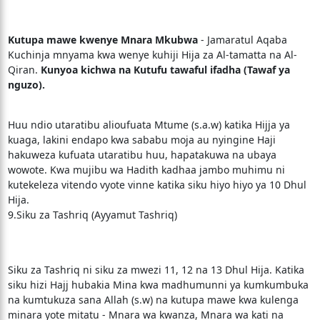
Kutupa mawe kwenye Mnara Mkubwa
- Jamaratul Aqaba
Kuchinja mnyama kwa wenye kuhiji Hija za Al-tamatta na Al-
Qiran.
Kunyoa kichwa na Kutufu tawaful ifadha (Tawaf ya
nguzo).
Huu ndio utaratibu alioufuata Mtume (s.a.w) katika Hijja ya
kuaga, lakini endapo kwa sababu moja au nyingine Haji
hakuweza kufuata utaratibu huu, hapatakuwa na ubaya
wowote. Kwa mujibu wa Hadith kadhaa jambo muhimu ni
kutekeleza vitendo vyote vinne katika siku hiyo hiyo ya 10 Dhul
Hija.
9.Siku za Tashriq (Ayyamut Tashriq)
Siku za Tashriq ni siku za mwezi 11, 12 na 13 Dhul Hija. Katika
siku hizi Hajj hubakia Mina kwa madhumunni ya kumkumbuka
na kumtukuza sana Allah (s.w) na kutupa mawe kwa kulenga
minara yote mitatu - Mnara wa kwanza, Mnara wa kati na