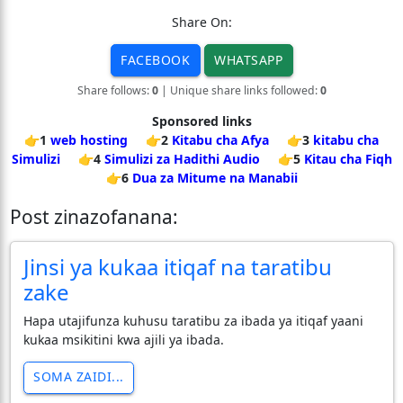
Share On:
FACEBOOK
WHATSAPP
Share follows:
0
| Unique share links followed:
0
Sponsored links
👉1
web hosting
👉2
Kitabu cha Afya
👉3
kitabu cha
Simulizi
👉4
Simulizi za Hadithi Audio
👉5
Kitau cha Fiqh
👉6
Dua za Mitume na Manabii
Post zinazofanana:
Jinsi ya kukaa itiqaf na taratibu
zake
Hapa utajifunza kuhusu taratibu za ibada ya itiqaf yaani
kukaa msikitini kwa ajili ya ibada.
SOMA ZAIDI...