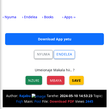
‹ Nyuma
› Endelea
‹ Books
‹ Apps ››
Download App yetu
NYUMA
ENDELEA
Umeionaje Makala hii.. ?
NZURI
MBAYA
SAVE
Author:
Rajabu
Tarehe:
2024-05-10 14:53:23
Topic:
Fiqh
Main:
Post
File:
Download PDF
Views
2445