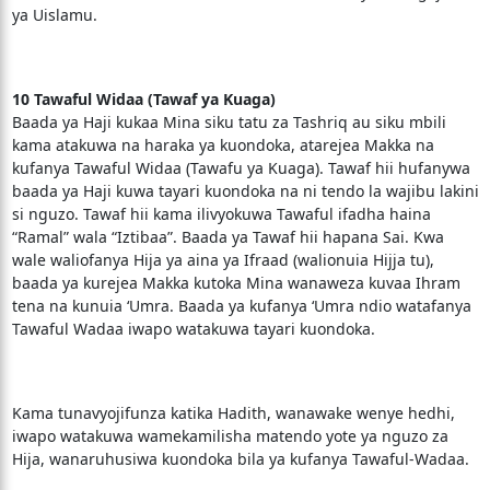
ya Uislamu.
10 Tawaful Widaa (Tawaf ya Kuaga)
Baada ya Haji kukaa Mina siku tatu za Tashriq au siku mbili
kama atakuwa na haraka ya kuondoka, atarejea Makka na
kufanya Tawaful Widaa (Tawafu ya Kuaga). Tawaf hii hufanywa
baada ya Haji kuwa tayari kuondoka na ni tendo la wajibu lakini
si nguzo. Tawaf hii kama ilivyokuwa Tawaful ifadha haina
“Ramal” wala “Iztibaa”. Baada ya Tawaf hii hapana Sai. Kwa
wale waliofanya Hija ya aina ya Ifraad (walionuia Hijja tu),
baada ya kurejea Makka kutoka Mina wanaweza kuvaa Ihram
tena na kunuia ‘Umra. Baada ya kufanya ‘Umra ndio watafanya
Tawaful Wadaa iwapo watakuwa tayari kuondoka.
Kama tunavyojifunza katika Hadith, wanawake wenye hedhi,
iwapo watakuwa wamekamilisha matendo yote ya nguzo za
Hija, wanaruhusiwa kuondoka bila ya kufanya Tawaful-Wadaa.