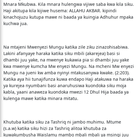
Mnara Mkubwa. Kila mnara hulengwa vijiwe saba kwa kila siku.
Haji akitupa kila kijiwe husema: ALLAHU AKBAR. kipindi
kinachojuzu kutupa mawe ni baada ya kuingia Adhuhur mpaka
kuchwa jua.
Na mtajeni Mwenyezi Mungu katika zile ziku zinazohisabiwa.
Lakini afanyaye haraka katika siku mbili (akarejea) basi si
dhambi juu yake, na mwenye kukawia pia si dhambi juu yake
kwa mwenye kumcha Mw enyezi Mungu. Na mcheni Mw enyezi
Mungu na jueni kw amba nyinyi mtakusanywa kwake. (2:203).
Katika aya hii tunajifunza kuwa endapo Haji atakuwa na haraka
ya kurejea nyumbani basi anaruhusiwa kuondoka siku moja
kabla, yaani anaweza kuondoka mwezi 12 Dhul Hija baada ya
kulenga mawe katika minara mitatu.
Khutuba katika siku za Tashriq ni jambo muhimu. Mtume
(s.a.w) katika siku hizi za Tashriq alitoa khutuba za
kuwakumbusha Waislamu mambo mbali mbali ya msingi juu