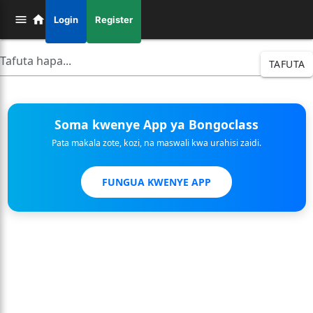
Login
Register
TAFUTA
Soma kwenye App ya Bongoclass
Pata makala zote, kozi, na maswali kwa urahisi zaidi.
FUNGUA KWENYE APP