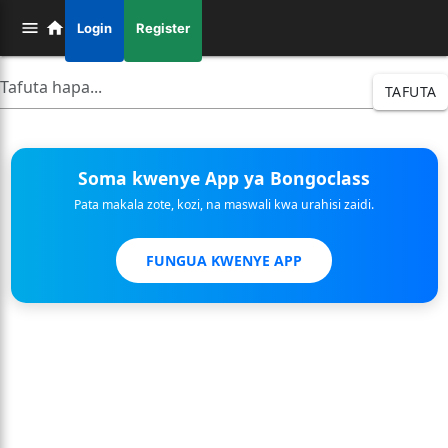
Login
Register
TAFUTA
Soma kwenye App ya Bongoclass
Pata makala zote, kozi, na maswali kwa urahisi zaidi.
FUNGUA KWENYE APP