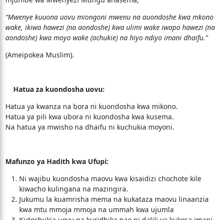
“Mwenye kuuona uovu miongoni mwenu na auondoshe kwa mkono
wake, ikiwa hawezi (na aondoshe) kwa ulimi wake iwapo hawezi (na
aondoshe) kwa moyo wake (achukie) na hiyo ndiyo imani dhaifu.”
(Ameipokea Muslim).
Hatua za kuondosha uovu:
Hatua ya kwanza na bora ni kuondosha kwa mikono.
Hatua ya pili kwa ubora ni kuondosha kwa kusema.
Na hatua ya mwisho na dhaifu ni kuchukia moyoni.
Mafunzo ya Hadith kwa Ufupi:
Ni wajibu kuondosha maovu kwa kisaidizi chochote kile
kiwacho kulingana na mazingira.
Jukumu la kuamrisha mema na kukataza maovu linaanzia
kwa mtu mmoja mmoja na ummah kwa ujumla
Kutochukia uovu na kuridhika nao ni dalili ya kukosa imani