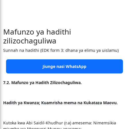
Mafunzo ya hadithi
zilizochaguliwa
Sunnah na hadithi (EDK form 3: dhana ya elimu ya uislamu)
Jiunge nasi WhatsApp
7.2. Mafunzo ya Hadith Zilizochaguliwa.
Hadith ya Kwanza; Kuamrisha mema na Kukataza Maovu.
Kutoka kwa Abi Saidil-Khudhur (r.a) amesema: Nimemsikia
mjumbe wa Mwenyezi Mungu anasema;