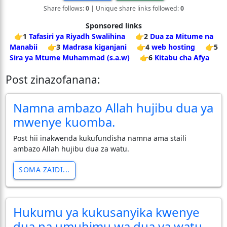
Share follows:
0
| Unique share links followed:
0
Sponsored links
👉1
Tafasiri ya Riyadh Swalihina
👉2
Dua za Mitume na
Manabii
👉3
Madrasa kiganjani
👉4
web hosting
👉5
Sira ya Mtume Muhammad (s.a.w)
👉6
Kitabu cha Afya
Post zinazofanana:
Namna ambazo Allah hujibu dua ya
mwenye kuomba.
Post hii inakwenda kukufundisha namna ama staili
ambazo Allah hujibu dua za watu.
SOMA ZAIDI...
Hukumu ya kukusanyika kwenye
dua na umuhimu wa dua ya watu