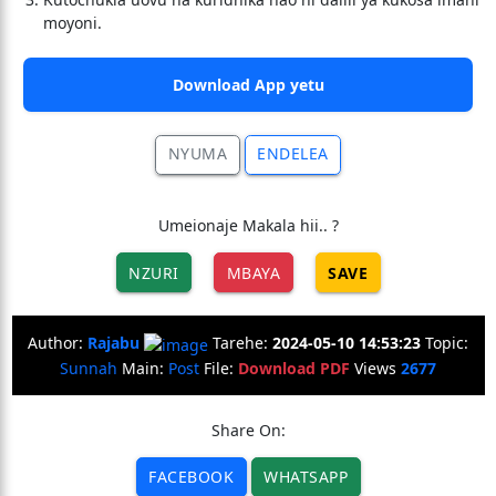
moyoni.
Download App yetu
NYUMA
ENDELEA
Umeionaje Makala hii.. ?
NZURI
MBAYA
SAVE
Author:
Rajabu
Tarehe:
2024-05-10 14:53:23
Topic:
Sunnah
Main:
Post
File:
Download PDF
Views
2677
Share On:
FACEBOOK
WHATSAPP