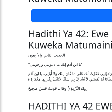
Hadithi Ya 42: E
Kuweka Matumaini
الحديث الثاني والأربعون
"يا ابن آدم إنك ما دعوتني ورجوتني"
 غَفَرْتُ لَكَ عَلَى مَا كَانَ مِنْكَ وَلاَ أُبَالِي. يَا ابْنَ آدَمَ
َطَايَا ثُمَّ لَقِيتَنِي لاَ تُشْرِكُ بِي شَيْئًا لاَتَيْتُكَ بِقُرَابِهَا مَغْفِرَةً
رَوَاهُ التِّرْمِذِيُّ وَقَالَ: حَدِيثٌ حَسَنٌ صَحِيحٌ.
HADITHI YA 42 E