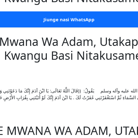
Jiunge nasi WhatsApp
we Mwana Wa Adam, Utaka
 Kwangu Basi Nitakusam
 وسلم يَقُولُ: ((قَالَ اللَّهُ تَعَالَى: يَا ابْنَ آدَمَ إِنَّكَ مَا دَعَوْتَنِي وَرَجَوْتَنِي
نَ السَّمَاءِ ثُمَّ اسْتَغْفَرْتَنِي غَفَرْتُ لَكَ . يَا ابْنَ آدَمَ إِنَّكَ لَوْ أَتَيْتَنِي بِقُرَابِ الأَرْضِ خ
WE MWANA WA ADAM, UT