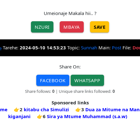
Umeionaje Makala hii.. ?
NZURI
MBAYA
SAVE
Tarehe:
2024-05-10 14:53:23
Topic:
Sunnah
Main:
Post
File:
Do
Share On:
FACEBOOK
WHATSAPP
Share follows:
0
| Unique share links followed:
0
Sponsored links
game
👉2
kitabu cha Simulizi
👉3
Dua za Mitume na Man
kiganjani
👉6
Sira ya Mtume Muhammad (s.a.w)