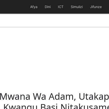
Afya
Dini
ICT
Simulizi
Jifunze
we Mwana Wa Adam, Utaka
 Kwangu Basi Nitakusam