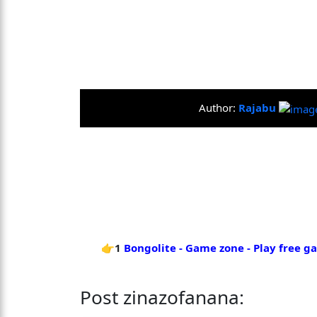
Author:
Rajabu
👉1
Bongolite - Game zone - Play free 
Post zinazofanana: