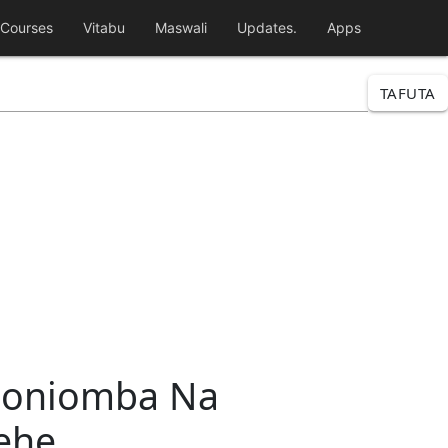
Courses
Vitabu
Maswali
Updates.
Apps
TAFUTA
poniomba Na
ehe