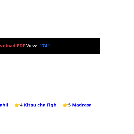
wnload PDF
Views
1741
abii
👉4
Kitau cha Fiqh
👉5
Madrasa