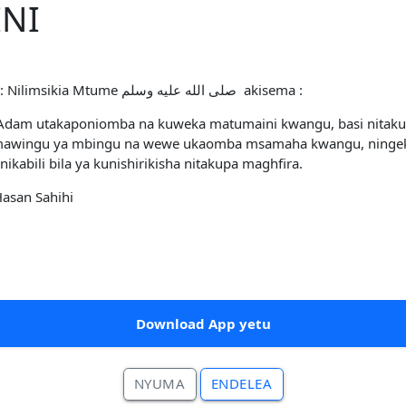
NI
Kutoka kwa Anas رضي الله عنه ambaye alisema : Nilimsikia Mtume صلى الله عليه وسلم akisema :
m utakaponiomba na kuweka matumaini kwangu, basi nitakusa
 mawingu ya mbingu na wewe ukaomba msamaha kwangu, nin
kabili bila ya kunishirikisha nitakupa maghfira.
Hasan Sahihi
Download App yetu
NYUMA
ENDELEA