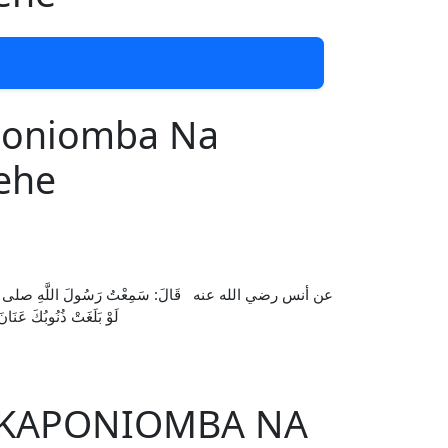
poniomba Na
ehe
عن أنس رضي الله عنه قَالَ: سَمِعْتُ رَسُولَ اللَّهِ صلى الله عليه وآله
لَوْ بَلَغَتْ ذُنُوبُكَ عَنَا))
AKAPONIOMBA NA