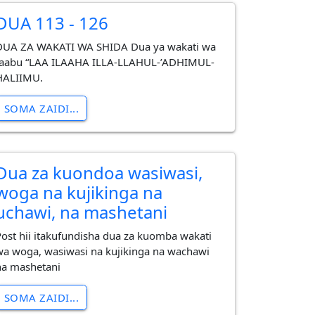
DUA 113 - 126
DUA ZA WAKATI WA SHIDA Dua ya wakati wa
taabu “LAA ILAAHA ILLA-LLAHUL-’ADHIMUL-
HALIIMU.
SOMA ZAIDI...
Dua za kuondoa wasiwasi,
woga na kujikinga na
uchawi, na mashetani
Post hii itakufundisha dua za kuomba wakati
wa woga, wasiwasi na kujikinga na wachawi
na mashetani
SOMA ZAIDI...