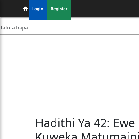
Login
Register
Hadithi Ya 42: E
Kuweka Matumaini