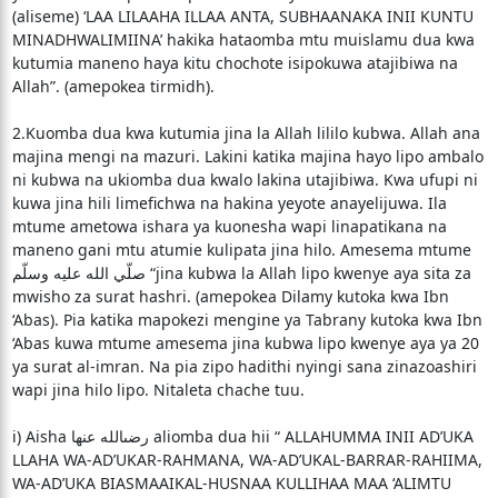
(aliseme) ‘LAA LILAAHA ILLAA ANTA, SUBHAANAKA INII KUNTU
MINADHWALIMIINA’ hakika hataomba mtu muislamu dua kwa
kutumia maneno haya kitu chochote isipokuwa atajibiwa na
Allah”. (amepokea tirmidh).
2.Kuomba dua kwa kutumia jina la Allah lililo kubwa. Allah ana
majina mengi na mazuri. Lakini katika majina hayo lipo ambalo
ni kubwa na ukiomba dua kwalo lakina utajibiwa. Kwa ufupi ni
kuwa jina hili limefichwa na hakina yeyote anayelijuwa. Ila
mtume ametowa ishara ya kuonesha wapi linapatikana na
maneno gani mtu atumie kulipata jina hilo. Amesema mtume
صلّي الله عليه وسلّم “jina kubwa la Allah lipo kwenye aya sita za
mwisho za surat hashri. (amepokea Dilamy kutoka kwa Ibn
‘Abas). Pia katika mapokezi mengine ya Tabrany kutoka kwa Ibn
‘Abas kuwa mtume amesema jina kubwa lipo kwenye aya ya 20
ya surat al-imran. Na pia zipo hadithi nyingi sana zinazoashiri
wapi jina hilo lipo. Nitaleta chache tuu.
i) Aisha رضىالله عنها aliomba dua hii “ ALLAHUMMA INII AD’UKA
LLAHA WA-AD’UKAR-RAHMANA, WA-AD’UKAL-BARRAR-RAHIIMA,
WA-AD’UKA BIASMAAIKAL-HUSNAA KULLIHAA MAA ‘ALIMTU