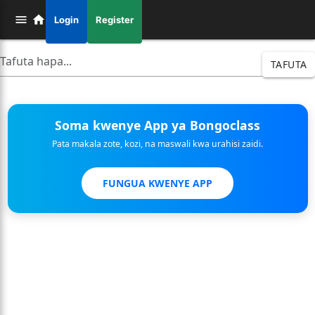
Login
Register
TAFUTA
Soma kwenye App ya Bongoclass
Pata makala zote, kozi, na maswali kwa urahisi zaidi.
FUNGUA KWENYE APP