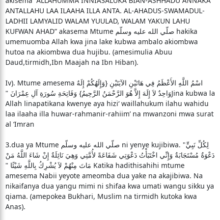
akisema “ALLAHUMMA INNIASALUKA BIAN-ASHHADU ANNAKA
ANTALLAHU LAA ILAAHA ILLA ANTA. AL-AHADUS-SWAMADUL-
LADHII LAMYALID WALAM YUULAD, WALAM YAKUN LAHU
KUFWAN AHAD” akasema Mtume صلّي الله عليه وسلّم hakika
umemuomba Allah kwa jina lake kubwa ambalo akiombwa
hutoa na akiombwa dua hujibu. (amesimulia Abuu
Daud,tirmidh,Ibn Maajah na Ibn Hiban).
Iv). Mtume amesema اسْمُ اللَّهِ الأَعْظَمُ فِي هَاتَيْنِ الآيَتَيْنِ ‏{وَإِلَهُكُمْ إِلَهٌ
وَاحِدٌ لاَ إِلَهَ إِلاَّ هُوَ الرَّحْمَنُ الرَّحِيمُ}‏ وَفَاتِحَةِ سُورَةِ آلِ عِمْرَانَ ‏"‏Jina kubwa la
Allah linapatikana kwenye aya hizi‘ waillahukum ilahu wahidu
laa ilaaha illa huwar-rahmanir-rahiim’ na mwanzoni mwa surat
al ‘Imran
3.dua ya Mtume صلّي الله عليه وسلّم ni yenye kujibiwa. "‏ لِكُلِّ نَبِيٍّ
دَعْوَةٌ مُسْتَجَابَةٌ وَإِنِّي اخْتَبَأْتُ دَعْوَتِي شَفَاعَةً لأُمَّتِي وَهِيَ نَائِلَةٌ إِنْ شَاءَ اللَّهُ مَنْ
مَاتَ مِنْهُمْ لاَ يُشْرِكُ بِاللَّهِ شَيْئًا ‏"‏ Katika hadithisahihi mtume
amesema Nabii yeyote ameomba dua yake na akajibiwa. Na
nikaifanya dua yangu mimi ni shifaa kwa umati wangu sikku ya
qiama. (amepokea Bukhari, Muslim na tirmidh kutoka kwa
Anas).