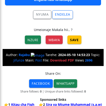
NYUMA
ENDELEA
Umeionaje Makala hii.. ?
NZURI
MBAYA
SAVE
Author:
Rajabu
Tarehe:
2024-05-10 14:53:23
Topic:
Jifunze
Main:
Post
File:
Download PDF
Views
2696
Share On:
FACEBOOK
WHATSAPP
Share follows:
0
| Unique share links followed:
0
Sponsored links
👉1
Kitau cha Fiqh
👉2
Sira ya Mtume Muhammad (s.a.w)