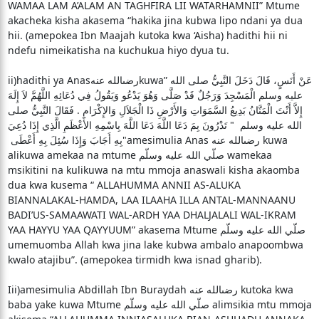
WAMAA LAM A’ALAM AN TAGHFIRA LII WATARHAMNII” Mtume
akacheka kisha akasema “hakika jina kubwa lipo ndani ya dua
hii. (amepokea Ibn Maajah kutoka kwa ‘Aisha) hadithi hii ni
ndefu nimeikatisha na kuchukua hiyo dyua tu.
ii)hadithi ya Anasرضىالله عنهkuwa” عَنْ أَنَسٍ، قَالَ دَخَلَ النَّبِيُّ صلى الله
عليه وسلم الْمَسْجِدَ وَرَجُلٌ قَدْ صَلَّى وَهُوَ يَدْعُو وَيَقُولُ فِي دُعَائِهِ اللَّهُمَّ لاَ إِلَهَ
إِلاَّ أَنْتَ الْمَنَّانُ بَدِيعُ السَّمَوَاتِ وَالأَرْضِ ذَا الْجَلاَلِ وَالإِكْرَامِ ‏.‏ فَقَالَ النَّبِيُّ صلى
الله عليه وسلم ‏ "‏ تَدْرُونَ بِمَ دَعَا اللَّهَ دَعَا اللَّهَ بِاسْمِهِ الأَعْظَمِ الَّذِي إِذَا دُعِيَ
بِهِ أَجَابَ وَإِذَا سُئِلَ بِهِ أَعْطَى ‏"amesimulia Anas رضىالله عنه kuwa
alikuwa amekaa na mtume صلّي الله عليه وسلّم wamekaa
msikitini na kulikuwa na mtu mmoja anaswali kisha akaomba
dua kwa kusema “ ALLAHUMMA ANNII AS-ALUKA
BIANNALAKAL-HAMDA, LAA ILAAHA ILLA ANTAL-MANNAANU
BADI’US-SAMAAWATI WAL-ARDH YAA DHALJALALI WAL-IKRAM
YAA HAYYU YAA QAYYUUM” akasema Mtume صلّي الله عليه وسلّم
umemuomba Allah kwa jina lake kubwa ambalo anapoombwa
kwalo atajibu”. (amepokea tirmidh kwa isnad gharib).
Iii)amesimulia Abdillah Ibn Buraydah رضىالله عنه kutoka kwa
baba yake kuwa Mtume صلّي الله عليه وسلّم alimsikia mtu mmoja