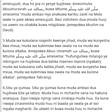
amesujudi, dua hii pia ni yenye kujibiwa. Amesimulia
Abuuhurairah رضىالله عنه kuwa Mtume صلّي الله عليه وسلّم
amesema “muda ambao mja anakuwa karibu zaidi na Mola
wake ni pale akiwa amesujudi. Basi zidisheni dua (muda huu)
na uweni na uhakika kuwa mtajibiwa. (amepokea Muslim na
Daud).
5.Muda wa kukutana majeshi kwenye jihad, muda wa kunyesha
kwa mvua, muda wa kukimiwa kwa swala na na muda wa
kuiona alkaba. Amepokea Abuu Umamah رضىالله عنه kuwa
Mtume صلّي الله عليه وسلّم amesema: “hufunguliwa milango ya
mbinguni na hujibiwa dua katika maeneo manne (nyakati):
muda wa kukutana safu katika jihadi, muda wa kunyesha kwa
mvua, muda wa kukimiwa kwa swala na muda wa kuiona
alkaba”. (amepokea Tabrany).
6.Siku ya ijumaa. Siku ya ijumaa kuna muda ambao dua
hujibiwa bila ya tatizo. Muda huu ni mchache sana na hakuna
anaoujua. Zipo riwaya nyingi sana zinataja muda huu. Ila kuna
riwaya zinaonesha muda huu ni baada ya swala ya al-’asr
mpaka magharib. Ila ukweli ni kuwa muda huu ni mchache