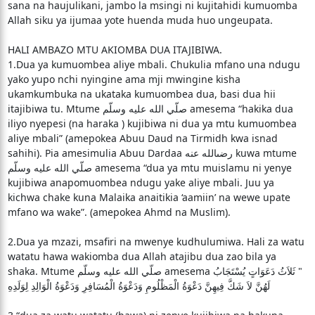
sana na haujulikani, jambo la msingi ni kujitahidi kumuomba
Allah siku ya ijumaa yote huenda muda huo ungeupata.
HALI AMBAZO MTU AKIOMBA DUA ITAJIBIWA.
1.Dua ya kumuombea aliye mbali. Chukulia mfano una ndugu
yako yupo nchi nyingine ama mji mwingine kisha
ukamkumbuka na ukataka kumuombea dua, basi dua hii
itajibiwa tu. Mtume صلّي الله عليه وسلّم amesema “hakika dua
iliyo nyepesi (na haraka ) kujibiwa ni dua ya mtu kumuombea
aliye mbali” (amepokea Abuu Daud na Tirmidh kwa isnad
sahihi). Pia amesimulia Abuu Dardaa رضىالله عنه kuwa mtume
صلّي الله عليه وسلّم amesema “dua ya mtu muislamu ni yenye
kujibiwa anapomuombea ndugu yake aliye mbali. Juu ya
kichwa chake kuna Malaika anaitikia ‘aamiin’ na wewe upate
mfano wa wake”. (amepokea Ahmd na Muslim).
2.Dua ya mzazi, msafiri na mwenye kudhulumiwa. Hali za watu
watatu hawa wakiomba dua Allah atajibu dua zao bila ya
shaka. Mtume صلّي الله عليه وسلّم amesema ‏ "‏ ثَلاَثُ دَعَوَاتٍ يُسْتَجَابُ
لَهُنَّ لاَ شَكَّ فِيهِنَّ دَعْوَةُ الْمَظْلُومِ وَدَعْوَةُ الْمُسَافِرِ وَدَعْوَةُ الْوَالِدِ لِوَلَدِهِ