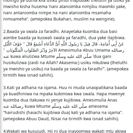
mbingu ya dunia kila usiku pindi inapobaki theluthi ya usiku ya
mwisho kisha husema ‘nani ataniomba nimjibu maombi yake,
nani antaniomba nimpe na nani ataniomba msamaha
nimsamehe”. (amepokea Bukahari, muslim na wengine).
2.Baada ya swala za faradhi. Anayetaka kuomba dua basi
aombe baada ya kuswali swala ya faradhi, dua yake itajibiwa.
عَنْ أَبِي أُمَامَةَ، قَالَ قِيلَ يَا رَسُولَ اللَّهِ أَىُّ الدُّعَاءِ أَسْمَعُ قَالَ ‏"‏ جَوْفُ اللَّيْلِ
الآخِرُ وَدُبُرَ الصَّلَوَاتِ الْمَكْتُوبَاتِ ‏"‏ Amesimulia Abuu Umama رضىالله
عنه kuwa aliulizwa Mtume صلّي الله عليه وسلّم ‘dua gani
husikulizwa (zaidi na Allah? Akasema:) usiku mkubwa (theluthi
ya mwisho ya usiku) na baada ya swala za faradhi’”. (amepokea
tirmith kwa isnad sahihi).
3.Kati ya adhana na iqama. Huu ni muda unaopatikana baada
ya kuadhiniwa na mpaka kukimiwa kwa swala. Hapa mwenye
kuomba dua itakuwa ni yenye kujibiwa. Amesimulia Anas
رضىالله عنه kuwa Mtume صلّي الله عليه وسلّم amesema
“hairudishi (haiachi kujibiwa dua) kati ya adhana na iqama”.
(amepokea Abuu Daud, Nisai na tirmith kwa isnad sahihi).
4.Wakati wa kusujudi. Hii ni dua inayoomwa wakati mtu akiwa