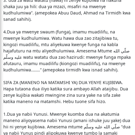
3.“dua za watu watatu (hawa) ni zenye kujibiwa na hakuna
shaka juu ya hili: dua ya mzazi, msafiri na mwenye
kudhulumiwa”. (amepokea Abuu Daud, Ahmad na Tirmidh kwa
sanad sahihi).
4.Dua ya mwenye swaum (funga), imamu muadilifu, na
mwenye kudhulumiwa. Watu hawa dua zao zitajibiwa tu,
kingozi muadilifu, mtu aliyekuwa kwenye funga na kabla
hajafuturu na mtu aliyedhulumiwa. Amesema Mtume صلّي الله
عليه وسلّم watu watatu dua zao hazirudi: mwenye funga mpaka
afutauru, imamu muadilifu (kiongozi muadilifu), na mwenye
kudhulumiwa.…….” (amepokea tirmidh kwa isnad sahihi).
SIFA ZA (MANENO NA MATAMSHI YA) DUA YENYE KUJIBIWA.
Hapa tutaona dua iliyo katika sura ambayo Allah ataijibu. Dua
zenye kujibia wakati mwingine zina sura yake na sifa zake
katika maneno na matamshi. Hebu tuone sifa hizo.
1.Dua ya nabii Yunusi. Mwenye kuomba dua na akatumia
maneno aliyoyasema nabii Yunusi (amani ishuke juu yake) dua
hii ni yenye kujibiwa. Amesema mtume صلّي الله عليه وسلّم “dua
ya nabii Yunus pindi alipokuwa kwenye tumbo la samaki