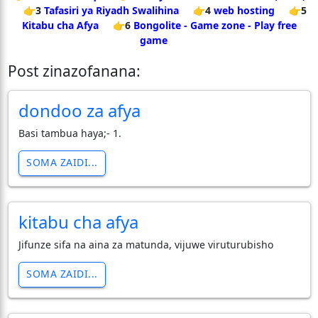
👉3
Tafasiri ya Riyadh Swalihina
👉4
web hosting
👉5
Kitabu cha Afya
👉6
Bongolite - Game zone - Play free
game
Post zinazofanana:
dondoo za afya
Basi tambua haya;- 1.
SOMA ZAIDI...
kitabu cha afya
Jifunze sifa na aina za matunda, vijuwe viruturubisho
SOMA ZAIDI...