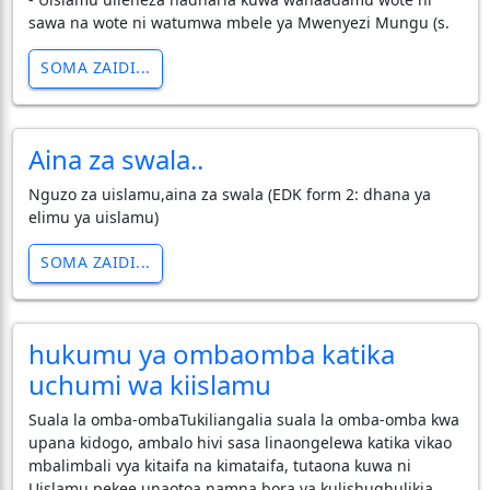
sawa na wote ni watumwa mbele ya Mwenyezi Mungu (s.
SOMA ZAIDI...
Aina za swala..
Nguzo za uislamu,aina za swala (EDK form 2: dhana ya
elimu ya uislamu)
SOMA ZAIDI...
hukumu ya ombaomba katika
uchumi wa kiislamu
Suala la omba-ombaTukiliangalia suala la omba-omba kwa
upana kidogo, ambalo hivi sasa linaongelewa katika vikao
mbalimbali vya kitaifa na kimataifa, tutaona kuwa ni
Uislamu pekee unaotoa namna bora ya kulishughulikia