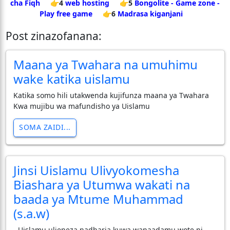
cha Fiqh
👉4
web hosting
👉5
Bongolite - Game zone -
Play free game
👉6
Madrasa kiganjani
Post zinazofanana:
Maana ya Twahara na umuhimu
wake katika uislamu
Katika somo hili utakwenda kujifunza maana ya Twahara
Kwa mujibu wa mafundisho ya Uislamu
SOMA ZAIDI...
Jinsi Uislamu Ulivyokomesha
Biashara ya Utumwa wakati na
baada ya Mtume Muhammad
(s.a.w)
- Uislamu ulieneza nadharia kuwa wanaadamu wote ni