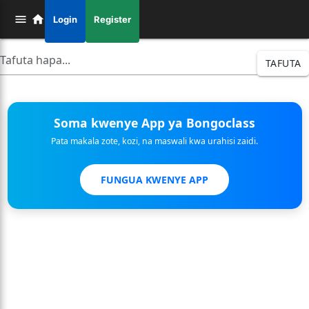
Login
Register
TAFUTA
Soma kwenye App ya Bongoclass
Pata makala zote, kozi, na maswali kwa urahisi zaidi.
FUNGUA KWENYE APP