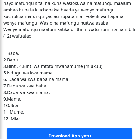
hayo mafungu sita; na kuna wasiokuwa na mafungu maalum
ambao hupata kilichobakia baada ya wenye mafungu
kuchukua mafungu yao au kupata mali yote ikiwa hapana
wenye mafungu. Wasio na mafungu huitwa asaba.
Wenye mafungu maalum katika urithi ni watu kumi na na mbili
(12) wafuatao:
I .Baba.
2.Babu.
3.Binti. 4.Binti wa mtoto mwanamume (mjukuu).
5.Ndugu wa kwa mama.
6. Dada wa kwa baba na mama.
7.Dada wa kwa baba.
8.Dada wa kwa mama.
9.Mama.
1O.Bibi.
11.Mume.
12. Mke.
Download App yetu