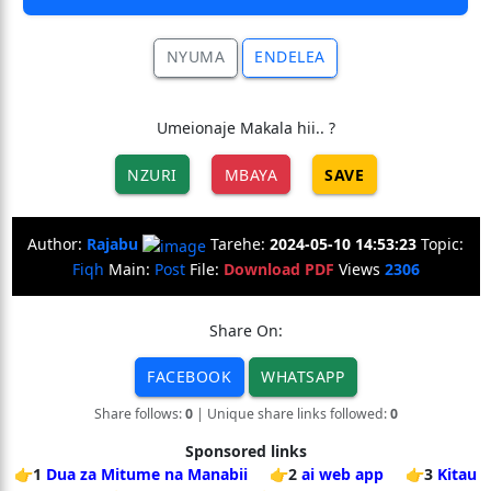
NYUMA
ENDELEA
Umeionaje Makala hii.. ?
NZURI
MBAYA
SAVE
Author:
Rajabu
Tarehe:
2024-05-10 14:53:23
Topic:
Fiqh
Main:
Post
File:
Download PDF
Views
2306
Share On:
FACEBOOK
WHATSAPP
Share follows:
0
| Unique share links followed:
0
Sponsored links
👉1
Dua za Mitume na Manabii
👉2
ai web app
👉3
Kitau